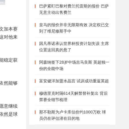
巴萨紧盯巴黎对费兰托雷斯的报价 巴萨
无意主动出售费兰
皇马的报价并非无限期有效 决定权已交
文加本赛
到了维尼修斯手中
这对他来
因凡蒂诺承认世界杯投资计划失误 主席
位置这回真的悬了
能稳定获
阿森纳签下28岁中场吉马良斯 英超独一
份的全能中场
富安健洋加盟水晶宫 试训成功重返英超
依然能够
穆德里克时隔614天解禁替补复出 背后
禁赛全细节梳理
愿意继续
那不勒斯为卢卡库估价约1000万欧 球
依然是球
员仍在评估潜在目的地