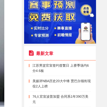
最新文章
江苏男篮官宣签约曾繁日 上赛季场均6
分4.6板
美媒评NBA历史20大中锋 贾巴尔领衔现
役2人上榜
76人官宣波普加盟 合同系1年390万美
元