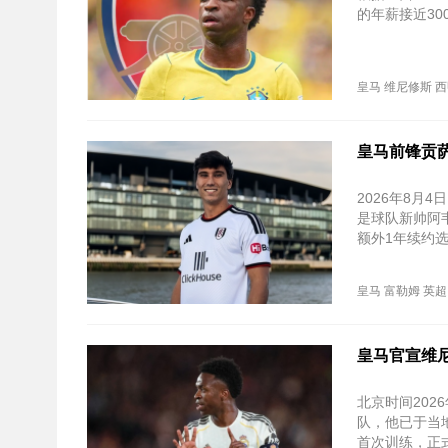
的年薪接近3
皇马
维尼修斯
西
皇马前锋贡
2026年8月
是球队新帅阿韦
额外1年续约
皇马
富勒姆
英超
皇马官宣维
北京时间20
队，他已于当地
首次训练，正