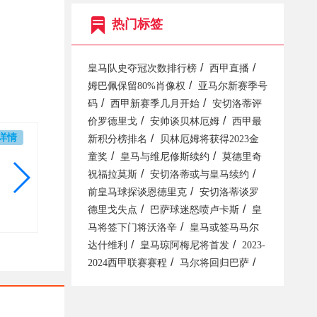
热门标签
/
/
皇马队史夺冠次数排行榜
西甲直播
/
姆巴佩保留80%肖像权
亚马尔新赛季号
/
/
码
西甲新赛季几月开始
安切洛蒂评
/
/
价罗德里戈
安帅谈贝林厄姆
西甲最
详情
/
新积分榜排名
贝林厄姆将获得2023金
/
/
童奖
皇马与维尼修斯续约
莫德里奇
/
/
祝福拉莫斯
安切洛蒂或与皇马续约
/
前皇马球探谈恩德里克
安切洛蒂谈罗
/
/
德里戈失点
巴萨球迷怒喷卢卡斯
皇
/
马将签下门将沃洛辛
皇马或签马马尔
/
/
达什维利
皇马琼阿梅尼将首发
2023-
/
/
2024西甲联赛赛程
马尔将回归巴萨