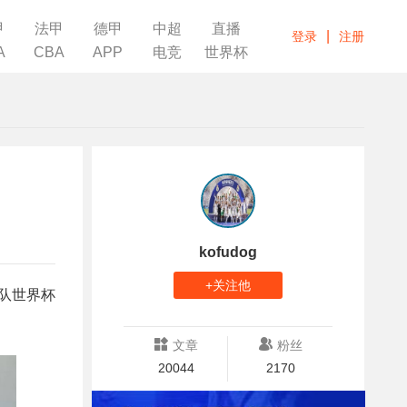
甲
法甲
德甲
中超
直播
|
登录
注册
A
CBA
APP
电竞
世界杯
kofudog
+关注他
队世界杯
文章
粉丝
20044
2170