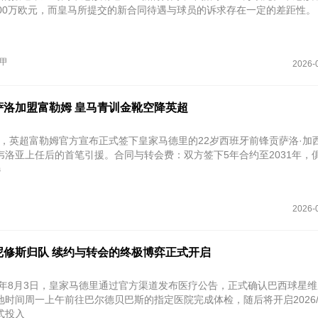
000万欧元，而皇马所提交的新合同待遇与球员的诉求存在一定的差距性。
甲
2026-
萨洛加盟富勒姆 皇马青训金靴空降英超
4日，英超富勒姆官方宣布正式签下皇家马德里的22岁西班牙前锋贡萨洛·加
洛亚上任后的首笔引援。‌合同与转会费‌：双方签下5年合约至2031年，
选
2026-
尼修斯归队 续约与转会的终极博弈正式开启
26年8月3日，皇家马德里通过官方渠道发布医疗公告，正式确认巴西球星
时间周一上午前往巴尔德贝巴斯的指定医院完成体检，随后将开启2026/
式投入