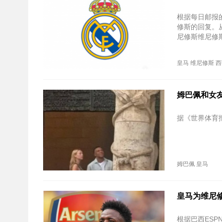
根据每日邮报
修斯的回复。
尼修斯维尼修
皇马
维尼修斯
西
姆巴佩和女
据《世界体育
姆巴佩
皇马
皇马为维尼修
根据巴西ES