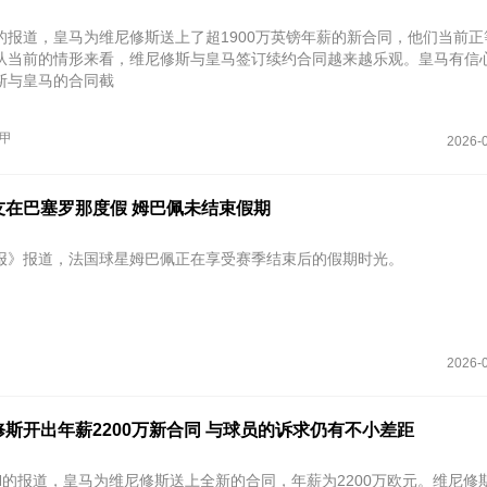
的报道，皇马为维尼修斯送上了超1900万英镑年薪的新合同，他们当前正
从当前的情形来看，维尼修斯与皇马签订续约合同越来越乐观。皇马有信
斯与皇马的合同截
甲
2026-0
友在巴塞罗那度假 姆巴佩未结束假期
报》报道，法国球星姆巴佩正在享受赛季结束后的假期时光。
2026-0
斯开出年薪2200万新合同 与球员的诉求仍有不小差距
PN的报道，皇马为维尼修斯送上全新的合同，年薪为2200万欧元。维尼修