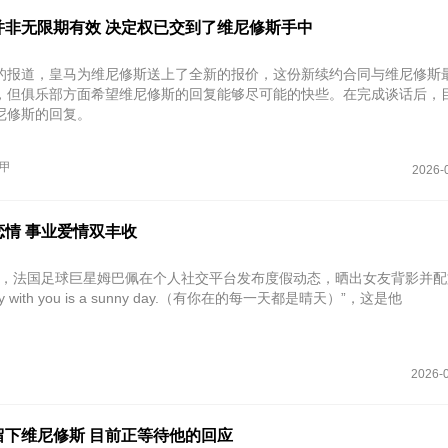
并非无限期有效 决定权已交到了维尼修斯手中
的报道，皇马为维尼修斯送上了全新的报价，这份新续约合同与维尼修斯
，但俱乐部方面希望维尼修斯的回复能够尽可能的快些。在完成谈话后，
尼修斯的回复。
甲
2026-
恋情 事业爱情双丰收
月5日，法国足球巨星姆巴佩在个人社交平台发布度假动态，晒出女友背影并
ay with you is a sunny day.（有你在的每一天都是晴天）”，这是他
2026-0
留下维尼修斯 目前正等待他的回应