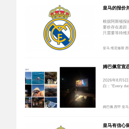
皇马的报价
根据阿斯顿报
要价存在差距
只需要等待维
皇马
维尼修斯
西
姆巴佩官宣
2026年8
白：“Every d
姆巴佩
西甲
皇马
皇马有信心