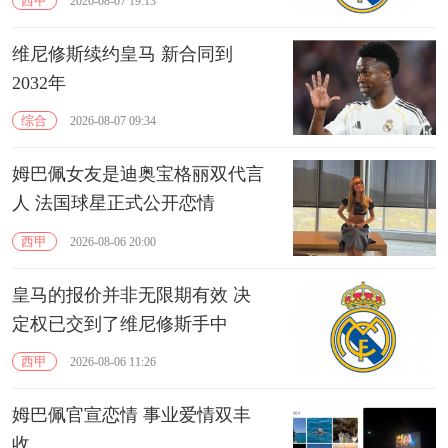
西甲
2026-08-07 19:13
维尼修斯续约皇马 新合同到
2032年
综合
2026-08-07 09:34
姆巴佩女友是迪奥宝格丽双代言
人 法国球星正式公开恋情
西甲
2026-08-06 20:00
皇马的报价并非无限期有效 决
定权已交到了维尼修斯手中
西甲
2026-08-06 11:26
姆巴佩官宣恋情 事业爱情双丰
收