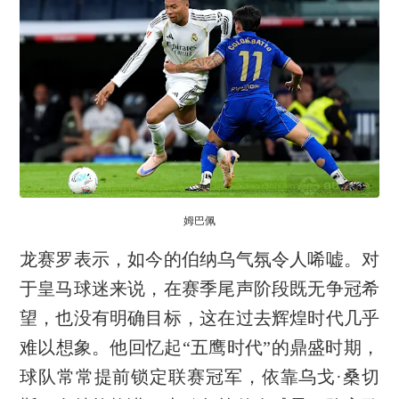
姆巴佩
龙赛罗表示，如今的伯纳乌气氛令人唏嘘。对
于皇马球迷来说，在赛季尾声阶段既无争冠希
望，也没有明确目标，这在过去辉煌时代几乎
难以想象。他回忆起“五鹰时代”的鼎盛时期，
球队常常提前锁定联赛冠军，依靠乌戈·桑切