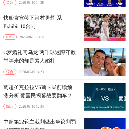
英超
2026-08-10 14:38
快船官宣签下河村勇辉 系
Exhibit 10合同
NBA
2026-08-10 13:06
C罗婚礼闹乌龙 两千球迷蹲守教
堂等来的却是素人婚礼
综合
2026-08-10 14:23
葡超圣克拉拉VS葡国民前瞻预
测分析 葡国民揭幕战要翻车？
综合
2026-08-10 12:34
中超第22轮主裁判做出争议判罚