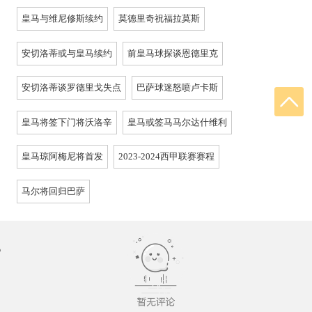
皇马与维尼修斯续约
莫德里奇祝福拉莫斯
安切洛蒂或与皇马续约
前皇马球探谈恩德里克
安切洛蒂谈罗德里戈失点
巴萨球迷怒喷卢卡斯
皇马将签下门将沃洛辛
皇马或签马马尔达什维利
皇马琼阿梅尼将首发
2023-2024西甲联赛赛程
马尔将回归巴萨