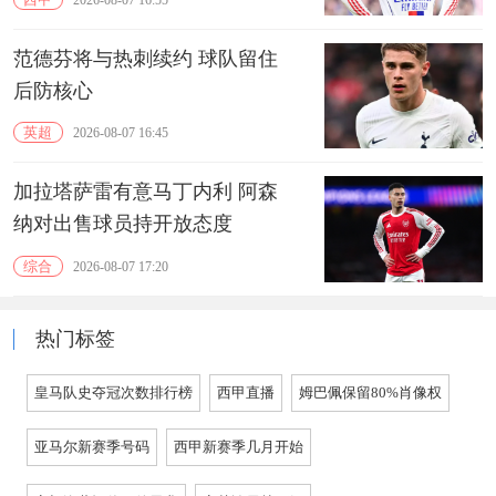
范德芬将与热刺续约 球队留住
后防核心
英超
2026-08-07 16:45
加拉塔萨雷有意马丁内利 阿森
纳对出售球员持开放态度
综合
2026-08-07 17:20
热门标签
皇马队史夺冠次数排行榜
西甲直播
姆巴佩保留80%肖像权
亚马尔新赛季号码
西甲新赛季几月开始