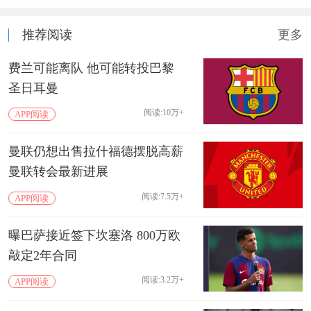
推荐阅读
更多
费兰可能离队 他可能转投巴黎
圣日耳曼
阅读:10万+
APP阅读
曼联仍想出售拉什福德摆脱高薪
曼联转会最新进展
阅读:7.5万+
APP阅读
曝巴萨接近签下坎塞洛 800万欧
敲定2年合同
阅读:3.2万+
APP阅读