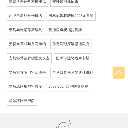
安切洛蒂评价罗德里戈
安帅谈贝林厄姆
西甲最新积分榜排名
贝林厄姆将获得2023金童奖
皇马与维尼修斯续约
莫德里奇祝福拉莫斯
安切洛蒂或与皇马续约
前皇马球探谈恩德里克
安切洛蒂谈罗德里戈失点
巴萨球迷怒喷卢卡斯
皇马将签下门将沃洛辛
皇马或签马马尔达什维利
皇马琼阿梅尼将首发
2023-2024西甲联赛赛程
马尔将回归巴萨