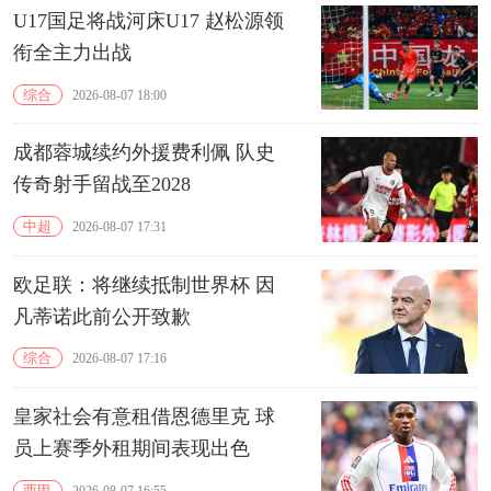
U17国足将战河床U17 赵松源领
衔全主力出战
综合
2026-08-07 18:00
成都蓉城续约外援费利佩 队史
传奇射手留战至2028
中超
2026-08-07 17:31
欧足联：将继续抵制世界杯 因
凡蒂诺此前公开致歉
综合
2026-08-07 17:16
皇家社会有意租借恩德里克 球
员上赛季外租期间表现出色
西甲
2026-08-07 16:55