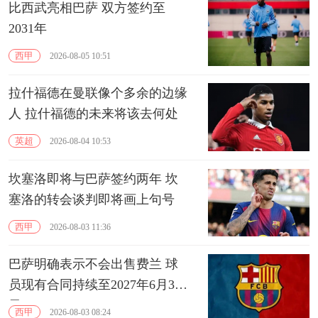
比西武亮相巴萨 双方签约至
2031年
西甲
2026-08-05 10:51
拉什福德在曼联像个多余的边缘
人 拉什福德的未来将该去何处
英超
2026-08-04 10:53
坎塞洛即将与巴萨签约两年 坎
塞洛的转会谈判即将画上句号
西甲
2026-08-03 11:36
巴萨明确表示不会出售费兰 球
员现有合同持续至2027年6月30
日
西甲
2026-08-03 08:24