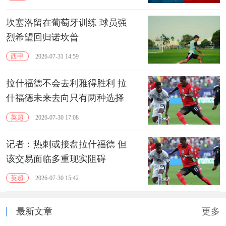
坎塞洛留在葡萄牙训练 球员强
烈希望回归诺坎普
西甲
2026-07-31 14:59
拉什福德不会去利雅得胜利 拉
什福德未来去向只有两种选择
英超
2026-07-30 17:08
记者：热刺或接盘拉什福德 但
该交易面临多重现实阻碍
英超
2026-07-30 15:42
最新文章
更多