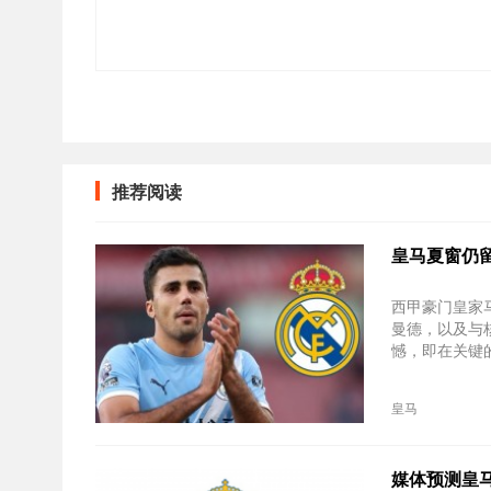
推荐阅读
皇马夏窗仍
西甲豪门皇家
曼德，以及与
憾，即在关键的
皇马
媒体预测皇