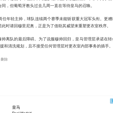
合同，但葡萄牙教头过去几周一直在等待皇马的召唤。
两任年轻主帅，球队连续两个赛季未能斩获重大冠军头衔。更糟
诺此时请回穆里尼奥，正是为了借助其威望来重塑更衣室秩序。
清穆帅离队的最后障碍。为了说服穆帅回归，皇马管理层承诺在转
引援和清洗规划，且不接受任何管理层对更衣室内部事务的插手。
台删除
皇马