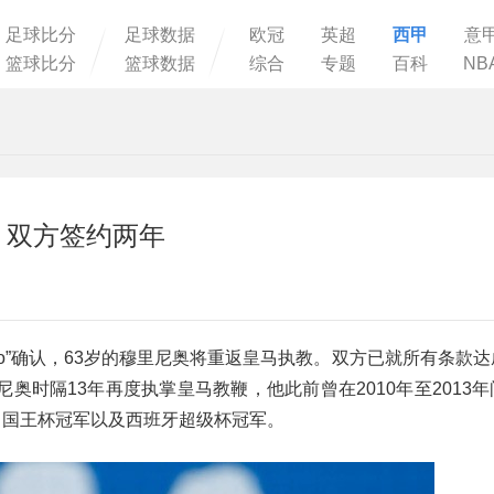
足球比分
足球数据
欧冠
英超
西甲
意
篮球比分
篮球数据
综合
专题
百科
NB
 双方签约两年
 Go”确认，63岁的穆里尼奥将重返皇马执教。双方已就所有条款
时隔13年再度执掌皇马教鞭，他此前曾在2010年至2013
、国王杯冠军以及西班牙超级杯冠军。