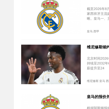
截至2026年
家西班牙主流
晰。皇马一、主
皇马
西甲
维尼修斯续约
北京时间20
持续至‌203
薪提升至‌24
维尼修斯
皇马
西
皇马的报价
根据阿斯顿报