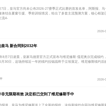
8月7日，皇马官方尚未公布2026-27赛季正式比赛的首发名单，阿斯报、
媒体结合夏窗引援、季前训练情况，给出了多套主流预测方案，核心框架
流4-
2026-0
皇马 新合同到2032年
26年8月7日凌晨，皇家马德里官方正式宣布与维尼修斯·儒尼奥尔完成续约
2年6月30日‌，这场持续近一年的续约拉锯战终于尘埃落定。维尼修斯续约后
甲
2026-0
并非无限期有效 决定权已交到了维尼修斯手中
的报道，皇马为维尼修斯送上了全新的报价，这份新续约合同与维尼修斯