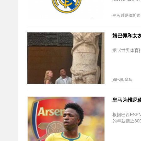
皇马
维尼修斯
西
姆巴佩和女
据《世界体育
姆巴佩
皇马
皇马为维尼修
根据巴西ES
的年薪接近3