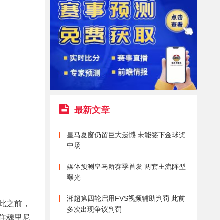
最新文章
皇马夏窗仍留巨大遗憾 未能签下金球奖
中场
媒体预测皇马新赛季首发 两套主流阵型
曝光
湘超第四轮启用FVS视频辅助判罚 此前
此之前，
多次出现争议判罚
住穆里尼