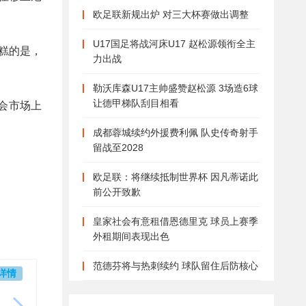
欧足联新规出炉 对三大杯赛做出调整
U17国足将战河床U17 赵松源领衔全主
糕的是，
力出战
勒沃库森U17主帅盛赞赵松源 3场造6球
让德甲梯队刮目相看
会市场上
成都蓉城续约外援费利佩 队史传奇射手
留战至2028
欧足联：将继续抵制世界杯 因凡蒂诺此
前公开致歉
皇家社会有意租借恩德里克 球员上赛季
外租期间表现出色
范德芬将与热刺续约 球队留住后防核心
详情