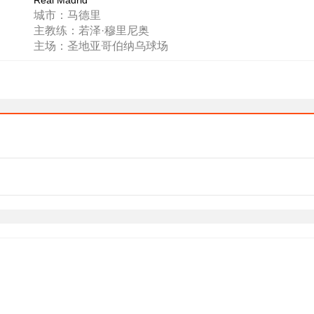
Real Madrid
城市：马德里
主教练：若泽·穆里尼奥
主场：圣地亚哥伯纳乌球场