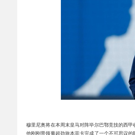
穆里尼奥将在本周末皇马对阵毕尔巴鄂竞技的西甲
他刚刚带领葡超劲旅本菲卡完成了一个不可思议的