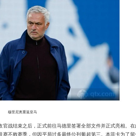
穆里尼奥重返皇马
收官战结束之后，正式前往马德里签署全部文件并正式亮相。在
联赛不败赛季，但因平局过多最终位列葡超第三。本菲卡为了留