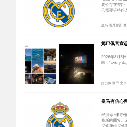
要价存在差距
只需要等待维
皇马
维尼修斯
西
姆巴佩官宣
2026年8
白：“Every d
姆巴佩
西甲
皇马
皇马有信心
根据每日邮报
修斯的回复。
尼修斯维尼修