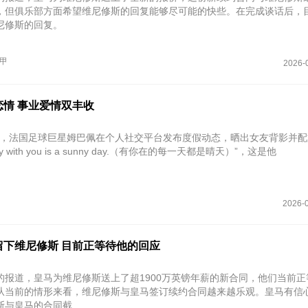
，但俱乐部方面希望维尼修斯的回复能够尽可能的快些。在完成谈话后，
尼修斯的回复。
甲
2026-
恋情 事业爱情双丰收
月5日，法国足球巨星姆巴佩在个人社交平台发布度假动态，晒出女友背影并
ay with you is a sunny day.（有你在的每一天都是晴天）”，这是他
2026-0
留下维尼修斯 目前正等待他的回应
的报道，皇马为维尼修斯送上了超1900万英镑年薪的新合同，他们当前正
从当前的情形来看，维尼修斯与皇马签订续约合同越来越乐观。皇马有信
斯与皇马的合同截