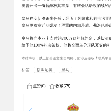
奥曾开出一份薪酬极其丰厚且有转会话语权的续约
皇马在安切洛蒂离任后，经历了阿隆索和阿韦洛亚
皇马更衣室近期爆发了严重的内部矛盾。弗洛伦蒂
皇马将向本菲卡支付约700万欧的解约金，以扫
给予他100%的决策权。他将全面主导球队夏窗的
本站声明：以上部分图文来自网络，如涉及侵权请联系平
标签:
穆里尼奥
皇马
点赞(
0
)
收藏(
75
)