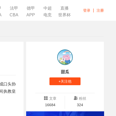
甲
法甲
德甲
中超
直播
|
登录
注册
A
CBA
APP
电竞
世界杯
甜瓜
+关注他
达成口头协
年间执教皇
文章
粉丝
16684
324