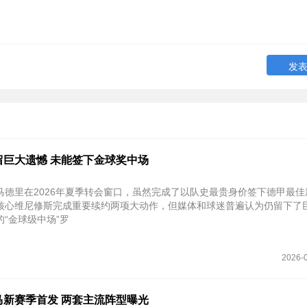
留巨大遗憾 未能签下金球奖中场
马德里在2026年夏季转会窗口，虽然完成了以队史最贵身价签下德甲最佳
核心维尼修斯完成重要续约两项大动作，但媒体和球迷普遍认为仍留下了
“金球级中场”罗
2026-0
马新赛季首发 两套主流阵型曝光