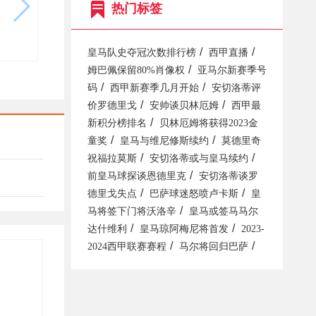
热门标签
/
/
皇马队史夺冠次数排行榜
西甲直播
/
姆巴佩保留80%肖像权
亚马尔新赛季号
/
/
码
西甲新赛季几月开始
安切洛蒂评
/
/
价罗德里戈
安帅谈贝林厄姆
西甲最
/
新积分榜排名
贝林厄姆将获得2023金
/
/
童奖
皇马与维尼修斯续约
莫德里奇
/
/
祝福拉莫斯
安切洛蒂或与皇马续约
/
前皇马球探谈恩德里克
安切洛蒂谈罗
/
/
德里戈失点
巴萨球迷怒喷卢卡斯
皇
/
马将签下门将沃洛辛
皇马或签马马尔
/
/
达什维利
皇马琼阿梅尼将首发
2023-
/
/
2024西甲联赛赛程
马尔将回归巴萨