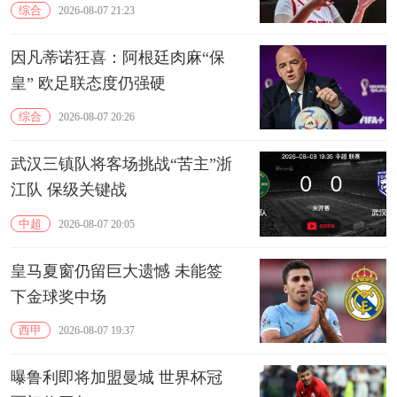
15分10板
综合
2026-08-07 21:23
因凡蒂诺狂喜：阿根廷肉麻“保
皇” 欧足联态度仍强硬
综合
2026-08-07 20:26
武汉三镇队将客场挑战“苦主”浙
江队 保级关键战
中超
2026-08-07 20:05
皇马夏窗仍留巨大遗憾 未能签
下金球奖中场
西甲
2026-08-07 19:37
曝鲁利即将加盟曼城 世界杯冠