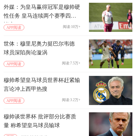
外媒：为皇马赢得冠军是穆帅硬
性任务 皇马连续两个赛季四大
皆空
阅读:10万+
APP阅读
世体：穆里尼奥力挺巴尔韦德
球员深陷舆论漩涡
阅读:7.5万+
APP阅读
穆帅希望皇马球员世界杯赶紧输
言论冲上西甲热搜
阅读:3.2万+
APP阅读
穆帅谈世界杯 批评部分比赛质
量‌ 称希望皇马球员输球