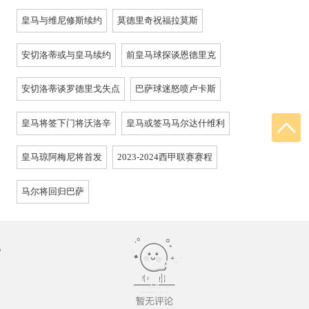
皇马与维尼修斯续约
莫德里奇祝福拉莫斯
安切洛蒂或与皇马续约
前皇马球探谈恩德里克
安切洛蒂谈罗德里戈失点
巴萨球迷怒喷卢卡斯
皇马将签下门将沃洛辛
皇马或签马马尔达什维利
皇马琼阿梅尼将首发
2023-2024西甲联赛赛程
马尔将回归巴萨