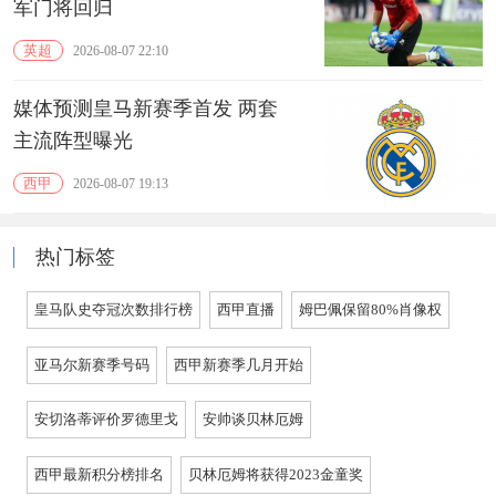
军门将回归
英超
2026-08-07 22:10
媒体预测皇马新赛季首发 两套
主流阵型曝光
西甲
2026-08-07 19:13
热门标签
皇马队史夺冠次数排行榜
西甲直播
姆巴佩保留80%肖像权
亚马尔新赛季号码
西甲新赛季几月开始
安切洛蒂评价罗德里戈
安帅谈贝林厄姆
西甲最新积分榜排名
贝林厄姆将获得2023金童奖