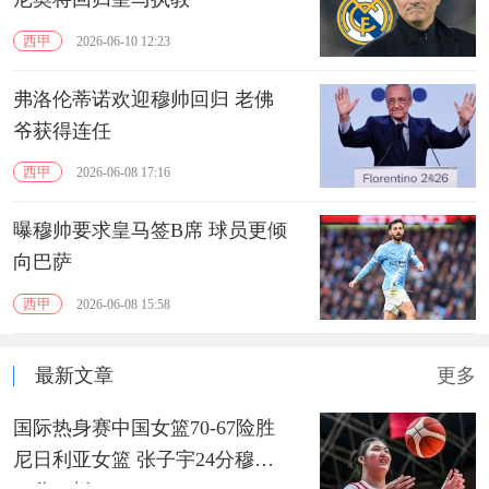
西甲
2026-06-10 12:23
弗洛伦蒂诺欢迎穆帅回归 老佛
爷获得连任
西甲
2026-06-08 17:16
曝穆帅要求皇马签B席 球员更倾
向巴萨
西甲
2026-06-08 15:58
最新文章
更多
国际热身赛中国女篮70-67险胜
尼日利亚女篮 张子宇24分穆萨