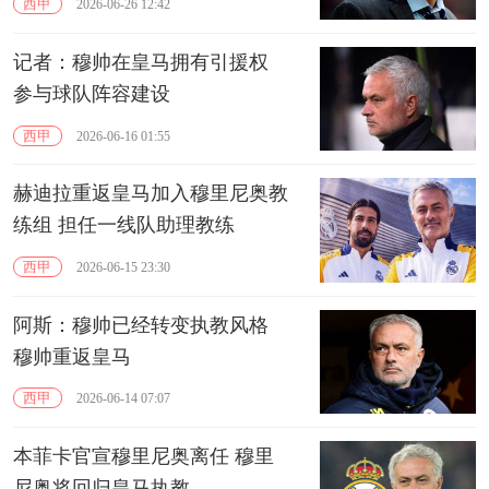
西甲
2026-06-26 12:42
记者：穆帅在皇马拥有引援权
参与球队阵容建设
西甲
2026-06-16 01:55
赫迪拉重返皇马加入穆里尼奥教
练组 担任一线队助理教练
西甲
2026-06-15 23:30
阿斯：穆帅已经转变执教风格
穆帅重返皇马
西甲
2026-06-14 07:07
本菲卡官宣穆里尼奥离任 穆里
尼奥将回归皇马执教