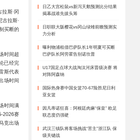
日乙大宫松鼠vs新泻天鹅预测比分结果
拉斯·冈
揭幕战谁先拔头筹
古拉斯·
日职联大阪樱花vs冈山绿雉前瞻预测实
强制买断的
力分析
曝利物浦租借巴萨队长1年明夏可买断
巴萨队长阿劳霍告别诺坎普
出场时间超
轮已经完
U17国足点球大战淘汰河床晋级决赛 将
雷斯代表
对阵阿森纳
出场时间
国际热身赛中国女篮70-67险胜尼日利
亚女篮
场时间满
因凡蒂诺狂喜：阿根廷肉麻“保皇” 欧足
2026赛
联态度仍强硬
马竞出场
武汉三镇队将客场挑战“苦主”浙江队 保
级关键战