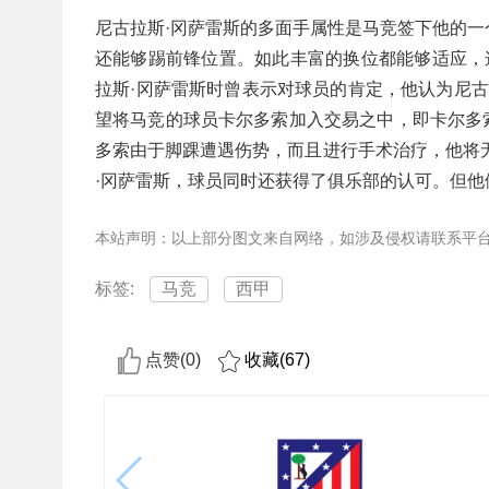
尼古拉斯·冈萨雷斯的多面手属性是马竞签下他的
还能够踢前锋位置。如此丰富的换位都能够适应，
拉斯·冈萨雷斯时曾表示对球员的肯定，他认为尼古
望将马竞的球员卡尔多索加入交易之中，即卡尔多
多索由于脚踝遭遇伤势，而且进行手术治疗，他将无
·冈萨雷斯，球员同时还获得了俱乐部的认可。但
本站声明：以上部分图文来自网络，如涉及侵权请联系平
标签:
马竞
西甲
点赞(
0
)
收藏(
67
)