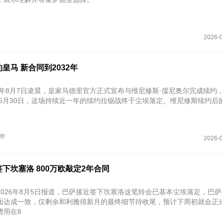
2026-0
皇马 新合同到2032年
26年8月7日凌晨，皇家马德里官方正式宣布与维尼修斯·儒尼奥尔完成续约
2年6月30日‌，这场持续近一年的续约拉锯战终于尘埃落定。维尼修斯续约后
甲
2026-0
下坎塞洛 800万欧敲定2年合同
2026年8月5日报道，巴萨接近签下坎塞洛这笔转会已基本尘埃落定，巴
面达成一致，仅剩余和利雅得新月的最终细节待收尾，预计‌下周初就会正式
用在‌8