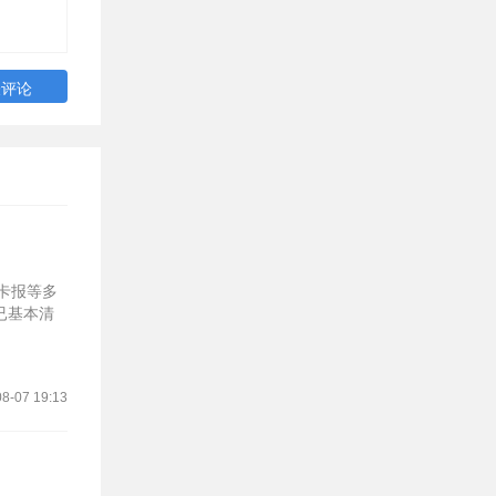
马卡报等多
已基本清
8-07 19:13