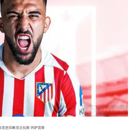
马竞想买断尼古拉斯·冈萨雷斯