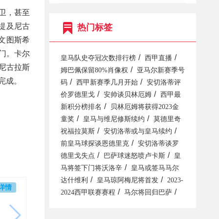
卫，甚至
提及尼古
热门标签
文图斯希
门。卡尔
/
/
皇马队史夺冠次数排行榜
西甲直播
尼古拉斯
/
姆巴佩保留80%肖像权
亚马尔新赛季号
完成。
/
/
码
西甲新赛季几月开始
安切洛蒂评
/
/
价罗德里戈
安帅谈贝林厄姆
西甲最
/
新积分榜排名
贝林厄姆将获得2023金
/
/
童奖
皇马与维尼修斯续约
莫德里奇
/
/
祝福拉莫斯
安切洛蒂或与皇马续约
/
前皇马球探谈恩德里克
安切洛蒂谈罗
/
/
德里戈失点
巴萨球迷怒喷卢卡斯
皇
/
马将签下门将沃洛辛
皇马或签马马尔
/
/
达什维利
皇马琼阿梅尼将首发
2023-
详情
/
/
2024西甲联赛赛程
马尔将回归巴萨