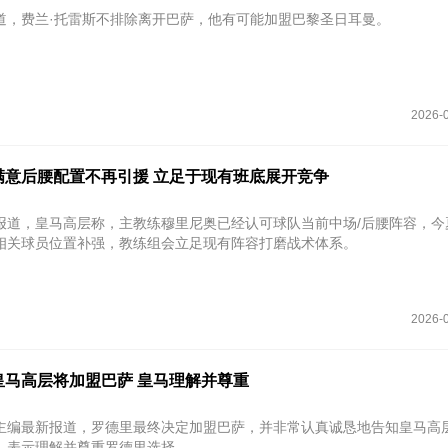
道，费兰·托雷斯不排除离开巴萨，他有可能加盟巴黎圣日耳曼。
2026-0
满意后腰配置不再引援 立足于现有班底展开竞争
报道，皇马高层称，主教练穆里尼奥已经认可球队当前中场/后腰阵容，今
相关球员位置补强，教练组会立足现有阵容打磨战术体系。
2026-0
皇马高层将加盟巴萨 皇马理解并尊重
主编最新报道，罗德里最终决定加盟巴萨，并非常认真诚恳地告知皇马高
，表示理解并尊重罗德里选择。