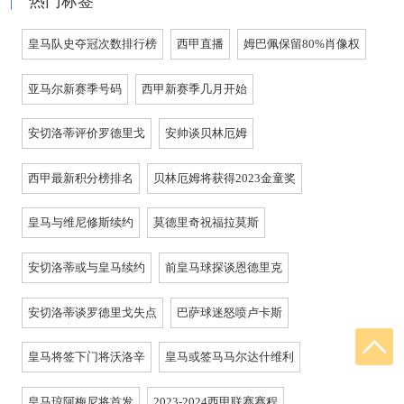
热门标签
皇马队史夺冠次数排行榜
西甲直播
姆巴佩保留80%肖像权
亚马尔新赛季号码
西甲新赛季几月开始
安切洛蒂评价罗德里戈
安帅谈贝林厄姆
西甲最新积分榜排名
贝林厄姆将获得2023金童奖
皇马与维尼修斯续约
莫德里奇祝福拉莫斯
安切洛蒂或与皇马续约
前皇马球探谈恩德里克
安切洛蒂谈罗德里戈失点
巴萨球迷怒喷卢卡斯
皇马将签下门将沃洛辛
皇马或签马马尔达什维利
皇马琼阿梅尼将首发
2023-2024西甲联赛赛程