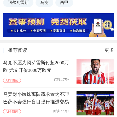
阿尔瓦雷斯
马竞
西甲
推荐阅读
更多
马竞不愿为冈萨雷斯付超2000万
欧 尤文开价3000万欧元
阅读:10万+
APP阅读
马竞对小蜘蛛离队请求置之不理
巴萨不会强行盲目强行推进交易
阅读:7.5万+
APP阅读