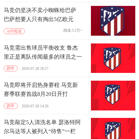
马竞仍坚决不卖小蜘蛛给巴萨
巴萨想要人只有掏出‌5亿欧元
阅读:3.2万+
APP阅读
马竞需出售球员平衡收支 鲁杰
里正是离队传闻最多的球员之一
西甲
2026-07-28 18:27
马竞即将开启热身赛程 马竞新
赛季联赛首战8月20日开打
西甲
2026-07-28 14:26
马竞敲定5人清洗名单 瑟洛特阿
尔马达等人被列入“待售”一栏