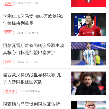
西甲
2026-07-27 14:50
李刚仁加盟马竞 4000万欧签约5
年接棒格列兹曼
西甲
2026-07-25 21:44
阿尔瓦雷斯准备为转会采取主动
其核心目标是加盟‌巴塞罗那
西甲
2026-07-21 18:41
曝西蒙尼将观战世界杯决赛 儿
子入选阿根廷国家队
世界杯
2026-07-19 06:48
阿森纳与马竞谈判阿尔瓦雷斯