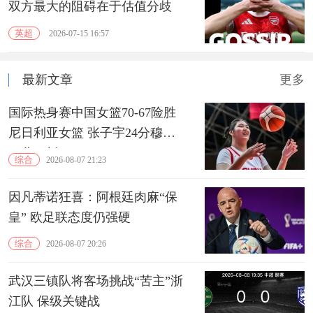
双方最大的阻碍在于估值分歧
英超
2026-07-15 16:57
最新文章
更多
国际热身赛中国女篮70-67险胜
尼日利亚女篮 张子宇24分穆萨
15分10板
综合
2026-08-07 21:23
因凡蒂诺狂喜：阿根廷肉麻“保
皇” 欧足联态度仍强硬
综合
2026-08-07 20:26
武汉三镇队将客场挑战“苦主”浙
江队 保级关键战