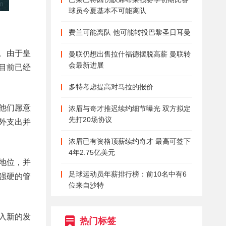
球员今夏基本不可能离队
费兰可能离队 他可能转投巴黎圣日耳曼
。由于皇
曼联仍想出售拉什福德摆脱高薪 曼联转
会最新进展
目前已经
多特考虑提高对马拉的报价
他们愿意
浓眉与奇才推迟续约细节曝光 双方拟定
先打20场协议
外支出并
浓眉已有资格顶薪续约奇才 最高可签下
4年2.75亿美元
地位，并
足球运动员年薪排行榜：前10名中有6
强硬的管
位来自沙特
入新的发
热门标签