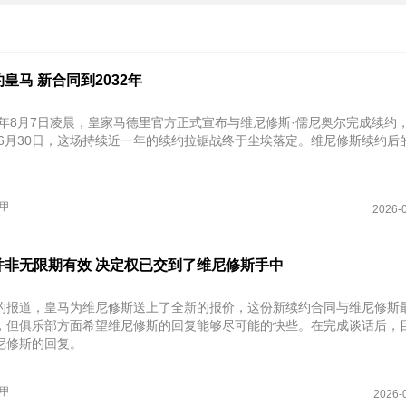
皇马 新合同到2032年
26年8月7日凌晨，皇家马德里官方正式宣布与维尼修斯·儒尼奥尔完成续约
2年6月30日‌，这场持续近一年的续约拉锯战终于尘埃落定。维尼修斯续约后
甲
2026-0
并非无限期有效 决定权已交到了维尼修斯手中
的报道，皇马为维尼修斯送上了全新的报价，这份新续约合同与维尼修斯
，但俱乐部方面希望维尼修斯的回复能够尽可能的快些。在完成谈话后，
尼修斯的回复。
甲
2026-