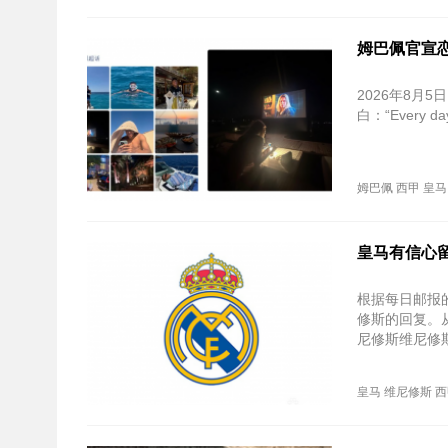
姆巴佩官宣
2026年8
白：“Every d
姆巴佩
西甲
皇马
皇马有信心
根据每日邮报
修斯的回复。
尼修斯维尼修
皇马
维尼修斯
西