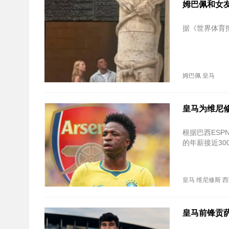
姆巴佩和女
据《世界体育
姆巴佩
皇马
皇马为维尼修
根据巴西ES
的年薪接近3
皇马
维尼修斯
西
皇马前锋贡