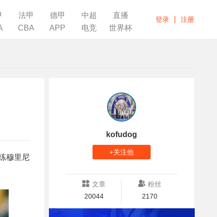
甲
法甲
德甲
中超
直播
|
登录
注册
A
CBA
APP
电竞
世界杯
kofudog
+关注他
练穆里尼
文章
粉丝
20044
2170