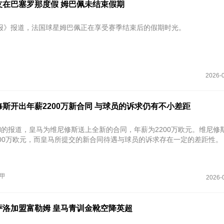
友在巴塞罗那度假 姆巴佩未结束假期
报》报道，法国球星姆巴佩正在享受赛季结束后的假期时光。
2026-0
斯开出年薪2200万新合同 与球员的诉求仍有不小差距
PN的报道，皇马为维尼修斯送上全新的合同，年薪为2200万欧元。维尼修
000万欧元，而皇马所提交的新合同待遇与球员的诉求存在一定的差距性。
甲
2026-
萨洛加盟富勒姆 皇马青训金靴空降英超