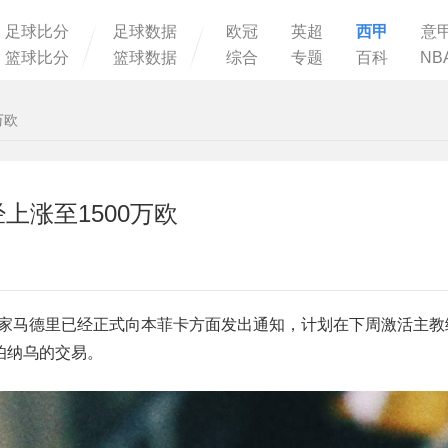
足球比分
足球数据
欧冠
英超
西甲
意
篮球比分
篮球数据
综合
专题
百科
NB
万欧
上涨至1500万欧
皇家马德里已经正式向本菲卡方面发出通知，计划在下周激活主教
伯纳乌的交易。