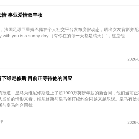
恋情 事业爱情双丰收
月5日，法国足球巨星姆巴佩在个人社交平台发布度假动态，晒出女友背影并
ay with you is a sunny day.（有你在的每一天都是晴天）”，这是他
2026-0
留下维尼修斯 目前正等待他的回应
的报道，皇马为维尼修斯送上了超1900万英镑年薪的新合同，他们当前正
从当前的情形来看，维尼修斯与皇马签订续约合同越来越乐观。皇马有信
斯与皇马的合同截
甲
2026-0