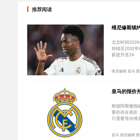
推荐阅读
维尼修斯续约
北京时间20
持续至‌203
薪提升至‌24
维尼修斯
皇马
西
皇马的报价
根据阿斯顿报
要价存在差距
只需要等待维
皇马
维尼修斯
西