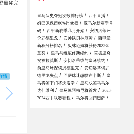
易最终完
/
/
皇马队史夺冠次数排行榜
西甲直播
/
姆巴佩保留80%肖像权
亚马尔新赛季号
/
/
码
西甲新赛季几月开始
安切洛蒂评
/
/
价罗德里戈
安帅谈贝林厄姆
西甲最
/
新积分榜排名
贝林厄姆将获得2023金
/
/
童奖
皇马与维尼修斯续约
莫德里奇
/
/
祝福拉莫斯
安切洛蒂或与皇马续约
/
前皇马球探谈恩德里克
安切洛蒂谈罗
/
/
德里戈失点
巴萨球迷怒喷卢卡斯
皇
详情
/
马将签下门将沃洛辛
皇马或签马马尔
/
/
达什维利
皇马琼阿梅尼将首发
2023-
/
/
2024西甲联赛赛程
马尔将回归巴萨