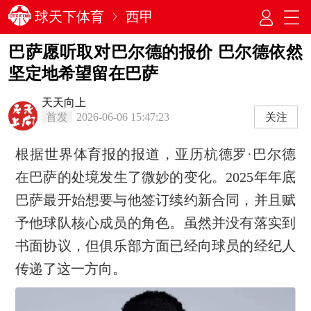
球天下体育
西甲
巴萨愿听取对巴尔德的报价 巴尔德依然
坚定地希望留在巴萨
天天向上
首发
2026-06-06 15:47:23
关注
根据世界体育报的报道，亚历杭德罗·巴尔德
在巴萨的处境发生了微妙的变化。2025年年底
巴萨最开始想要与他签订续约新合同，并且赋
予他球队核心成员的角色。虽然并没有落实到
书面协议，但俱乐部方面已经向球员的经纪人
传递了这一方向。