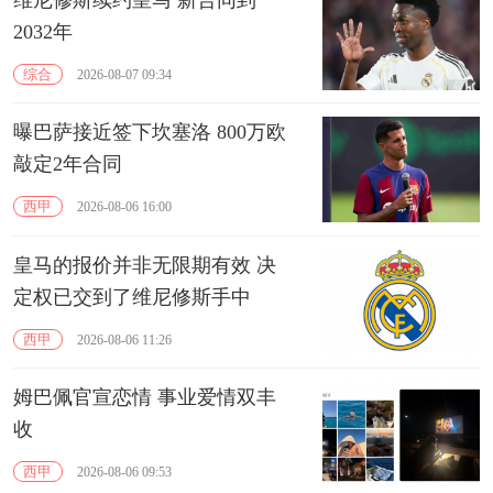
2032年
综合
2026-08-07 09:34
曝巴萨接近签下坎塞洛 800万欧
敲定2年合同
西甲
2026-08-06 16:00
皇马的报价并非无限期有效 决
定权已交到了维尼修斯手中
西甲
2026-08-06 11:26
姆巴佩官宣恋情 事业爱情双丰
收
西甲
2026-08-06 09:53