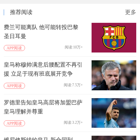
推荐阅读
更多
费兰可能离队 他可能转投巴黎
圣日耳曼
阅读:10万+
APP阅读
皇马称穆帅满意后腰配置不再引
援 立足于现有班底展开竞争
阅读:7.5万+
APP阅读
罗德里告知皇马高层将加盟巴萨
皇马理解并尊重
阅读:3.2万+
APP阅读
维尼修斯续约皇马 新合同到