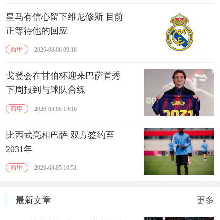
皇马有信心留下维尼修斯 目前
正等待他的回应
西甲
2026-08-06 09:18
戈登会在甘伯杯迎来巴萨首秀
下周报到与球队合练
西甲
2026-08-05 14:10
比西武亮相巴萨 双方签约至
2031年
西甲
2026-08-05 10:51
最新文章
更多