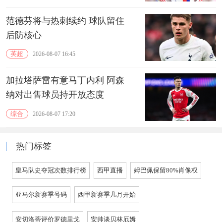
范德芬将与热刺续约 球队留住
后防核心
英超
2026-08-07 16:45
加拉塔萨雷有意马丁内利 阿森
纳对出售球员持开放态度
综合
2026-08-07 17:20
热门标签
皇马队史夺冠次数排行榜
西甲直播
姆巴佩保留80%肖像权
亚马尔新赛季号码
西甲新赛季几月开始
安切洛蒂评价罗德里戈
安帅谈贝林厄姆