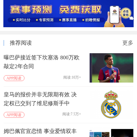
推荐阅读
更多
曝巴萨接近签下坎塞洛 800万欧
敲定2年合同
阅读:10万+
APP阅读
皇马的报价并非无限期有效 决
定权已交到了维尼修斯手中
阅读:7.5万+
APP阅读
姆巴佩官宣恋情 事业爱情双丰