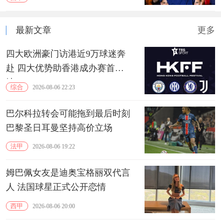
最新文章
更多
四大欧洲豪门访港近9万球迷奔
赴 四大优势助香港成办赛首选
地
综合
2026-08-06 22:23
巴尔科拉转会可能拖到最后时刻
巴黎圣日耳曼坚持高价立场
法甲
2026-08-06 19:22
姆巴佩女友是迪奥宝格丽双代言
人 法国球星正式公开恋情
西甲
2026-08-06 20:00