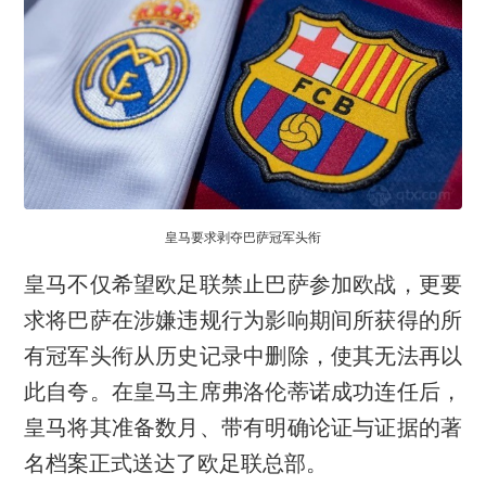
皇马要求剥夺巴萨冠军头衔
皇马不仅希望欧足联禁止巴萨参加欧战，更要
求将巴萨在涉嫌违规行为影响期间所获得的所
有冠军头衔从历史记录中删除，使其无法再以
此自夸。在皇马主席弗洛伦蒂诺成功连任后，
皇马将其准备数月、带有明确论证与证据的著
名档案正式送达了欧足联总部。