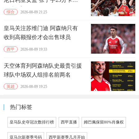
13分3助
综合
2026-08-09 21:25
皇马关注苏维门迪 阿森纳只有
收到高额报价才会出售球员
西甲
2026-08-09 19:33
天空体育列阿森纳队史最贵引援
球队中场双人组排名前两名
英超
2026-08-09 19:25
热门标签
皇马队史夺冠次数排行榜
西甲直播
姆巴佩保留80%肖像权
亚马尔新赛季号码
西甲新赛季几月开始