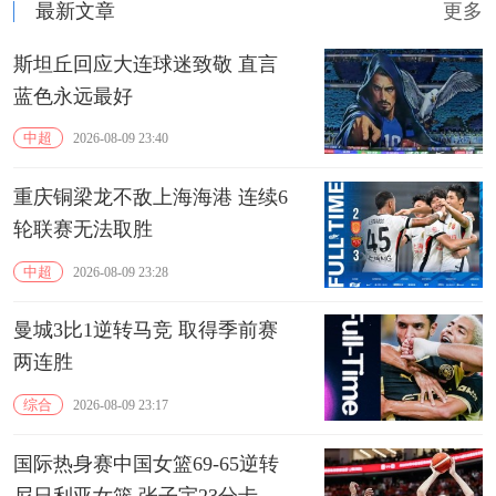
最新文章
更多
斯坦丘回应大连球迷致敬 直言
蓝色永远最好
中超
2026-08-09 23:40
重庆铜梁龙不敌上海海港 连续6
轮联赛无法取胜
中超
2026-08-09 23:28
曼城3比1逆转马竞 取得季前赛
两连胜
综合
2026-08-09 23:17
国际热身赛中国女篮69-65逆转
尼日利亚女篮 张子宇23分卡鲁