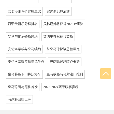
安切洛蒂评价罗德里戈
安帅谈贝林厄姆
西甲最新积分榜排名
贝林厄姆将获得2023金童奖
皇马与维尼修斯续约
莫德里奇祝福拉莫斯
安切洛蒂或与皇马续约
前皇马球探谈恩德里克
安切洛蒂谈罗德里戈失点
巴萨球迷怒喷卢卡斯
皇马将签下门将沃洛辛
皇马或签马马尔达什维利
皇马琼阿梅尼将首发
2023-2024西甲联赛赛程
马尔将回归巴萨