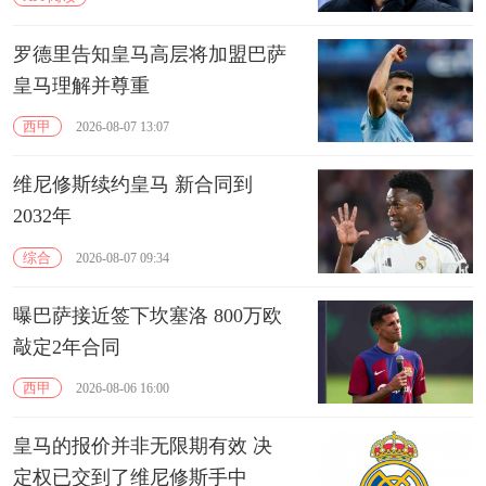
罗德里告知皇马高层将加盟巴萨
皇马理解并尊重
西甲
2026-08-07 13:07
维尼修斯续约皇马 新合同到
2032年
综合
2026-08-07 09:34
曝巴萨接近签下坎塞洛 800万欧
敲定2年合同
西甲
2026-08-06 16:00
皇马的报价并非无限期有效 决
定权已交到了维尼修斯手中