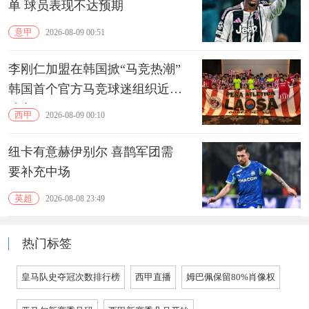
单 球员表现不达预期
意甲
2026-08-09 00:51
李刚仁加盟在韩国掀“马竞热潮”
韩国首个官方马竞球迷组织近期
成立
西甲
2026-08-09 00:10
纽卡有意赫伊别尔 喜鹊军团需
要补充中场
英超
2026-08-08 23:49
热门标签
皇马队史夺冠次数排行榜
西甲直播
姆巴佩保留80%肖像权