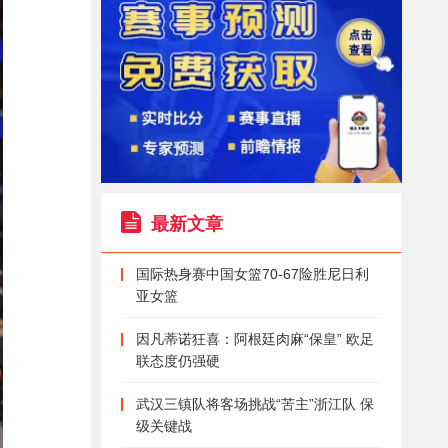
最新文章
国际热身赛中国女篮70-67险胜尼日利
亚女篮
因凡蒂诺狂喜：阿根廷肉麻“保皇” 欧足
联态度仍强硬
武汉三镇队将客场挑战“苦主”浙江队 保
级关键战