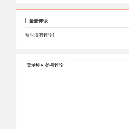
最新评论
暂时没有评论!
登录即可参与评论！