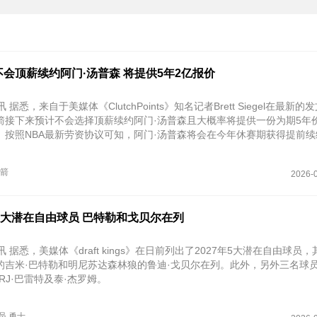
会顶薪续约阿门·汤普森 将提供5年2亿报价
 据悉，来自于美媒体《ClutchPoints》知名记者Brett Siegel在最新
箭接下来预计不会选择顶薪续约阿门·汤普森且大概率将提供一份为期5年
。按照NBA最新劳资协议可知，阿门·汤普森将会在今年休赛期获得提前续
箭
2026-0
5大潜在自由球员 巴特勒和戈贝尔在列
 据悉，美媒体《draft kings》在日前列出了2027年5大潜在自由球员
的吉米·巴特勒和明尼苏达森林狼的鲁迪·戈贝尔在列。此外，另外三名球
RJ·巴雷特及泰·杰罗姆。
员
勇士