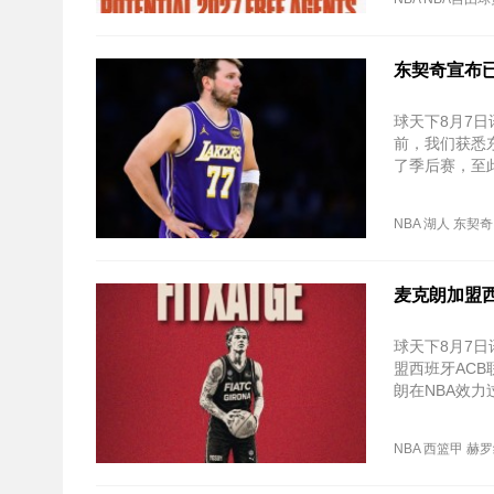
东契奇宣布
球天下8月7
前，我们获悉
了季后赛，至此
NBA
湖人
东契奇
麦克朗加盟西
球天下8月7日
盟西班牙AC
朗在NBA效力
间，数据为6.
NBA
西篮甲
赫罗