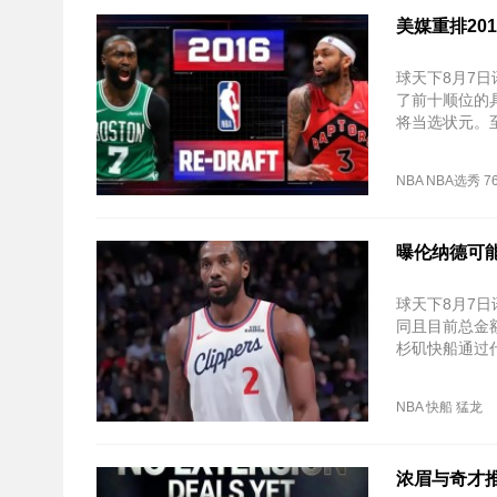
美媒重排20
球天下8月7日讯
了前十顺位的
将当选状元。
第七顺位。
NBA
NBA选秀
7
曝伦纳德可能
球天下8月7日
同且目前总金额
杉矶快船通过
NBA
快船
猛龙
浓眉与奇才推