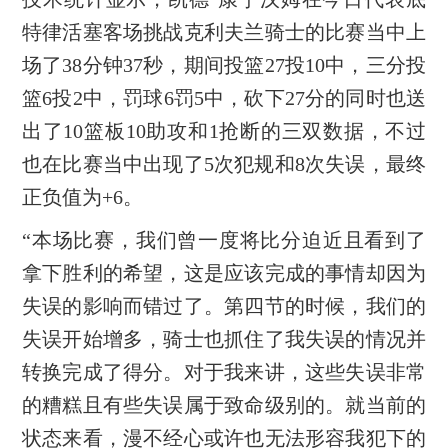
特律活塞客场挑战克利夫兰骑士的比赛当中上
场了38分钟37秒，期间投篮27投10中，三分投
篮6投2中，罚球6罚5中，砍下27分的同时也送
出了10篮板10助攻和1抢断的三双数据，不过
也在比赛当中出现了5次犯规和8次失误，最终
正负值为+6。
“本场比赛，我们曾一度将比分迫近且看到了
拿下胜利的希望，这是应该完成的事情却因为
失误的影响而错过了。第四节的时候，我们的
失误开始增多，骑士也抓住了我失误的情况并
转换完成了得分。对于我来讲，这些失误非常
的糟糕且有些失误属于致命级别的。就当前的
状态来看，漫不经心或许也无法形容我犯下的