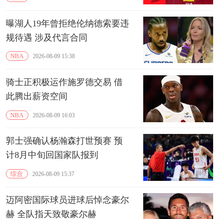
曝湖人19年曾拒绝伦纳德索要违
规待遇 涉及代言合同
NBA
2026-08-09 15:38
骑士正积极运作施罗德交易 借
此腾出薪资空间
NBA
2026-08-09 16:03
郭士强确认杨瀚森打世预赛 预
计8月中旬回国家队报到
综合
2026-08-09 15:37
迈阿密国际球员进球后悼念豪尔
赫 全队指天致敬豪尔赫