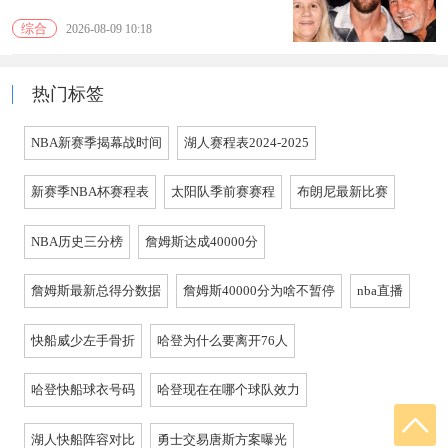
综合
2026-08-09 10:18
热门标签
NBA新赛季揭幕战时间
湖人赛程表2024-2025
新赛季NBA杯赛程表
太阳队季前赛赛程
布朗尼最新比赛
NBA历史三分榜
詹姆斯达成40000分
詹姆斯最新总得分数据
詹姆斯40000分为啥不暂停
nba直播
快船威少左手骨折
哈登为什么要离开76人
哈登快船球衣号码
哈登现在在哪个球队效力
湖人快船阵容对比
勇士交易唐斯方案曝光