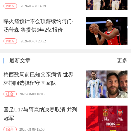
NBA
2026-08-08 14:29
曝火箭预计不会顶薪续约阿门·
汤普森 将提供5年2亿报价
NBA
2026-08-07 20:52
最新文章
更多
梅西数周前已知父亲病情 世界
杯期间选择留守国家队
综合
2026-08-09 16:03
国足U17与阿森纳决赛取消 并列
冠军
综合
2026-08-09 15:56