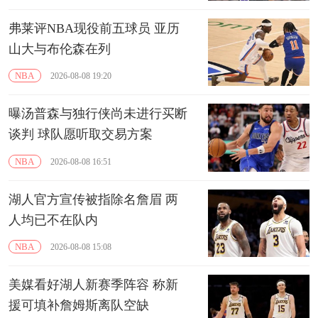
弗莱评NBA现役前五球员 亚历
山大与布伦森在列
NBA
2026-08-08 19:20
曝汤普森与独行侠尚未进行买断
谈判 球队愿听取交易方案
NBA
2026-08-08 16:51
湖人官方宣传被指除名詹眉 两
人均已不在队内
NBA
2026-08-08 15:08
美媒看好湖人新赛季阵容 称新
援可填补詹姆斯离队空缺