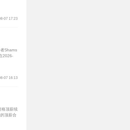
8-07 17:23
记者Shams
026-
8-07 16:13
有资格顶薪续
元的顶薪合