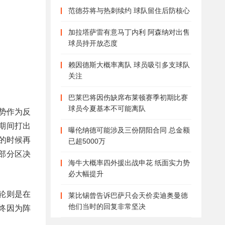
范德芬将与热刺续约 球队留住后防核心
加拉塔萨雷有意马丁内利 阿森纳对出售
球员持开放态度
赖因德斯大概率离队 球员吸引多支球队
关注
巴莱巴将因伤缺席布莱顿赛季初期比赛
球员今夏基本不可能离队
势作为反
期间打出
曝伦纳德可能涉及三份阴阳合同 总金额
的时候再
已超5000万
部分区决
海牛大概率四外援出战申花 纸面实力势
必大幅提升
首轮则是在
莱比锡曾告诉巴萨只会天价卖迪奥曼德
他们当时的回复非常坚决
终因为阵