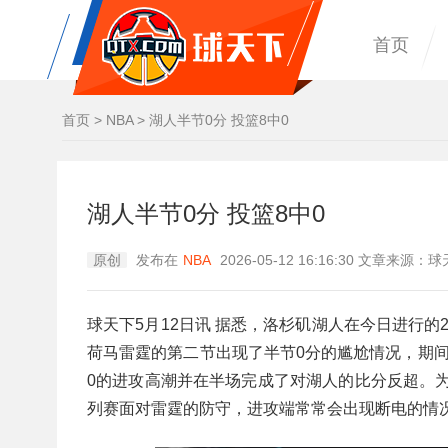
首页
首页
>
NBA
>
湖人半节0分 投篮8中0
湖人半节0分 投篮8中0
原创
发布在
NBA
2026-05-12 16:16:30 文章来源
球天下5月12日讯 据悉，洛杉矶湖人在今日进行的2
荷马雷霆的第二节出现了半节0分的尴尬情况，期间
0的进攻高潮并在半场完成了对湖人的比分反超。
列赛面对雷霆的防守，进攻端常常会出现断电的情