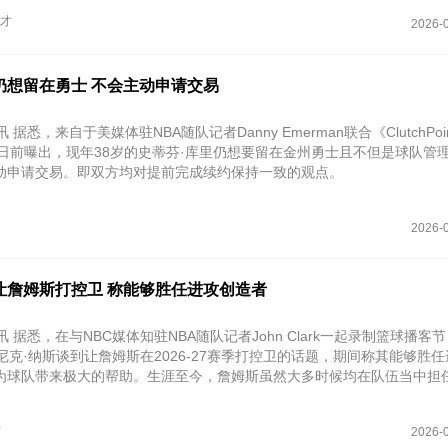
才
2026-0
仍想留在勇士 不会主动申请交易
 据悉，来自于美媒体驻NBA随队记者Danny Emerman联合《ClutchPoi
iegel在日前曝出，现年38岁的史蒂芬·库里仍想要留在金州勇士且不但是球队
动申请交易。即双方均对提前完成续约保持一致的观点。
2026-0
让詹姆斯打控卫 称能够胜任进攻创造者
讯 据悉，在与NBC媒体知驻NBA随队记者John Clark一起录制篮球播客
尼克·纳斯谈到让詹姆斯在2026-27赛季打控卫的话题，期间称其能够胜
为球队带来极大的帮助。生涯至今，詹姆斯虽然大多时候均在队伍当中担
斯
2026-0