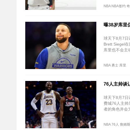
NBA
NBA签约
奇
曝38岁库里
球天下8月7日讯
Brett S
库里也不会主
NBA
勇士
库里
76人主帅谈
球天下8月7日
费城76人主帅
者的角色并会
第四号位。
NBA
76人
詹姆