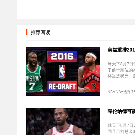
推荐阅读
美媒重排20
球天下8月7日讯
了前十顺位的
将当选状元。
第七顺位。
NBA
NBA选秀
7
曝伦纳德可能
球天下8月7日
同且目前总金额