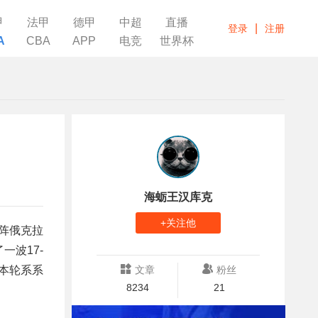
甲
法甲
德甲
中超
直播
|
登录
注册
A
CBA
APP
电竞
世界杯
海蛎王汉库克
+关注他
对阵俄克拉
波17-
本轮系系
文章
粉丝
8234
21