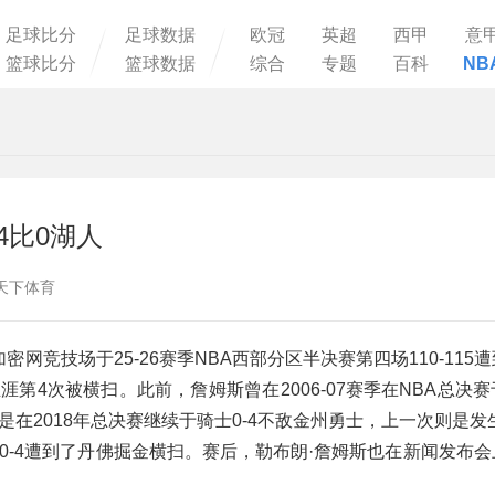
足球比分
足球数据
欧冠
英超
西甲
意
篮球比分
篮球数据
综合
专题
百科
NB
4比0湖人
：球天下体育
网竞技场于25-26赛季NBA西部分区半决赛第四场110-115
第4次被横扫。此前，詹姆斯曾在2006-07赛季在NBA总决
在2018年总决赛继续于骑士0-4不敌金州勇士，上一次则是发生
0-4遭到了丹佛掘金横扫。赛后，勒布朗·詹姆斯也在新闻发布