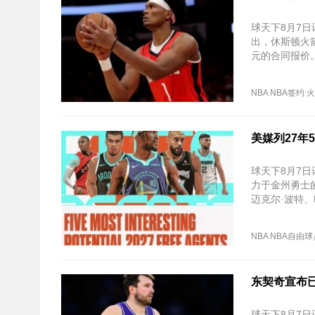
球天下8月7日讯
出，休斯顿火
元的合同报价
格。
NBA
NBA签约
火
美媒列27年
球天下8月7日讯
力于金州勇士
迈克尔·波特、
NBA
NBA自由球
东契奇宣布
球天下8月7