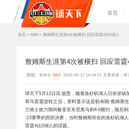
首页
首页
>
NBA
>
詹姆斯生涯第4次被横扫 回应雷霆4比0湖人
詹姆斯生涯第4次被横扫 回应雷霆
原创
发布在
NBA
2026-05-12 16:04:51 文章来源
球天下5月12日讯 据悉，随着洛杉矶湖人日前坐镇加密
荷马雷霆逆转之后，资料显示这是勒布朗·詹姆斯生涯
兰骑士效力期间被圣安东尼奥马刺4-0横扫，随后则是
-23赛季的西部决赛，当时詹姆斯所在的洛杉矶湖人
雷霆4比0湖人的话题。