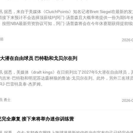
 据悉，来自于美媒体《ClutchPoints》知名记者Brett Siegel在最新
箭接下来预计不会选择顶薪续约阿门·汤普森且大概率将提供一份为期5年
。按照NBA最新劳资协议可知，阿门·汤普森将会在今年休赛期获得提前续
箭
2026-0
5大潜在自由球员 巴特勒和戈贝尔在列
 据悉，美媒体《draft kings》在日前列出了2027年5大潜在自由球员
的吉米·巴特勒和明尼苏达森林狼的鲁迪·戈贝尔在列。此外，另外三名球
RJ·巴雷特及泰·杰罗姆。
员
勇士
2026-0
已完全康复 接下来将举办迷你训练营
日讯 据悉，卢卡·东契奇在网络上致球迷最新的信件当中宣布自己已经完全