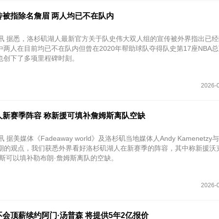
传被指除名詹眉 两人均已不在队内
日讯 据悉，洛杉矶湖人最新官方关于队史伟大双人组的宣传被外界指出已
两人在目前均已不在队内但曾在2020年帮助球队夺得队史第17座NBA
也创下了多项里程碑时刻。
2026-0
人新赛季阵容 称新援可填补詹姆斯离队空缺
据美媒体《Fadeaway world》及洛杉矶当地媒体人Andy Kamenetzy与B
zy近期的观点，我们获悉外界看好洛杉矶湖人在新赛季的阵容，其中称新援沃
姆斯可以填补勒布朗·詹姆斯离队的空缺。
2026-0
会顶薪续约阿门·汤普森 将提供5年2亿报价