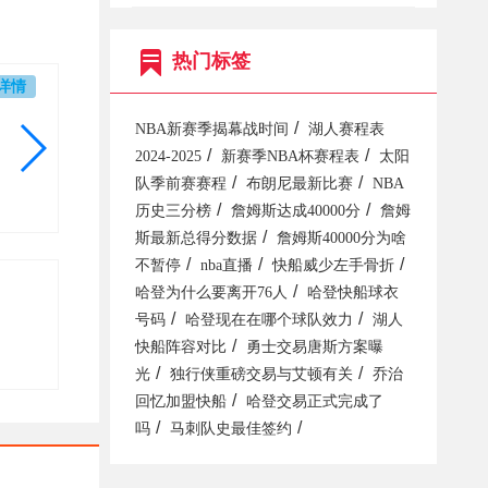
热门标签
详情
/
NBA新赛季揭幕战时间
湖人赛程表
/
/
2024-2025
新赛季NBA杯赛程表
太阳
/
/
队季前赛赛程
布朗尼最新比赛
NBA
/
/
历史三分榜
詹姆斯达成40000分
詹姆
/
斯最新总得分数据
詹姆斯40000分为啥
/
/
/
不暂停
nba直播
快船威少左手骨折
/
哈登为什么要离开76人
哈登快船球衣
/
/
号码
哈登现在在哪个球队效力
湖人
/
快船阵容对比
勇士交易唐斯方案曝
/
/
光
独行侠重磅交易与艾顿有关
乔治
/
回忆加盟快船
哈登交易正式完成了
/
/
吗
马刺队史最佳签约