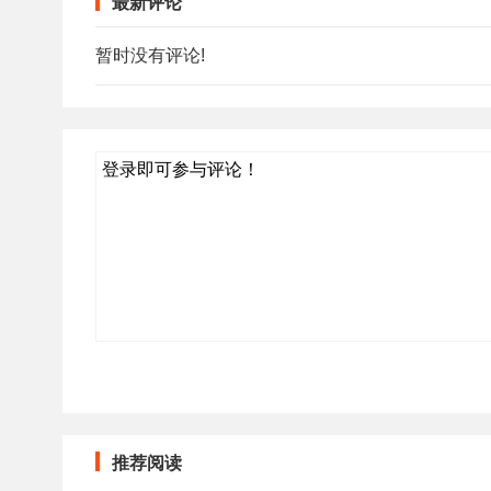
最新评论
暂时没有评论!
登录即可参与评论！
推荐阅读