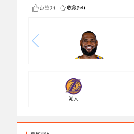
点赞(
0
)
收藏(
54
)
湖人