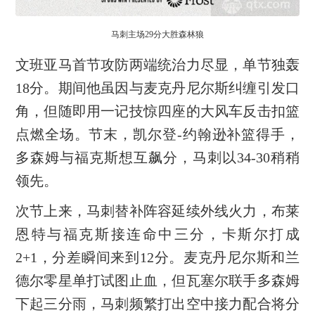
马刺主场29分大胜森林狼
文班亚马首节攻防两端统治力尽显，单节独轰
18分。期间他虽因与麦克丹尼尔斯纠缠引发口
角，但随即用一记技惊四座的大风车反击扣篮
点燃全场。节末，凯尔登-约翰逊补篮得手，
多森姆与福克斯想互飙分，马刺以34-30稍稍
领先。
次节上来，马刺替补阵容延续外线火力，布莱
恩特与福克斯接连命中三分，卡斯尔打成
2+1，分差瞬间来到12分。麦克丹尼尔斯和兰
德尔零星单打试图止血，但瓦塞尔联手多森姆
下起三分雨，马刺频繁打出空中接力配合将分