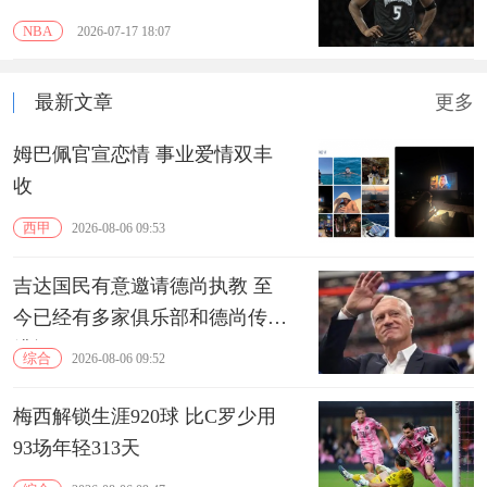
NBA
2026-07-17 18:07
最新文章
更多
姆巴佩官宣恋情 事业爱情双丰
收
西甲
2026-08-06 09:53
吉达国民有意邀请德尚执教 至
今已经有多家俱乐部和德尚传出
绯闻
综合
2026-08-06 09:52
梅西解锁生涯920球 比C罗少用
93场年轻313天