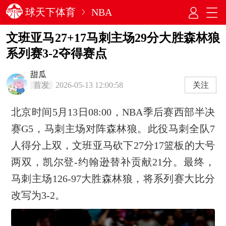
球天下体育
NBA
文班亚马27+17马刺主场29分大胜森林狼
系列赛3-2夺得赛点
甜瓜
首发
2026-05-13 12:00:58
关注
北京时间5月13日08:00，NBA季后赛西部半决
赛G5，马刺主场对阵森林狼。此役马刺全队7
人得分上双，文班亚马砍下27分17篮板的大号
两双，凯尔登-约翰逊替补贡献21分。最终，
马刺主场126-97大胜森林狼，将系列赛大比分
改写为3-2。