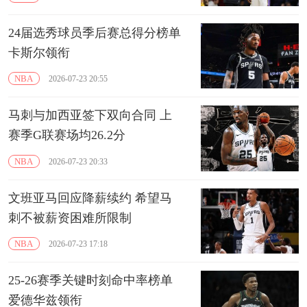
24届选秀球员季后赛总得分榜单
卡斯尔领衔
NBA
2026-07-23 20:55
马刺与加西亚签下双向合同 上
赛季G联赛场均26.2分
NBA
2026-07-23 20:33
文班亚马回应降薪续约 希望马
刺不被薪资困难所限制
NBA
2026-07-23 17:18
25-26赛季关键时刻命中率榜单
爱德华兹领衔