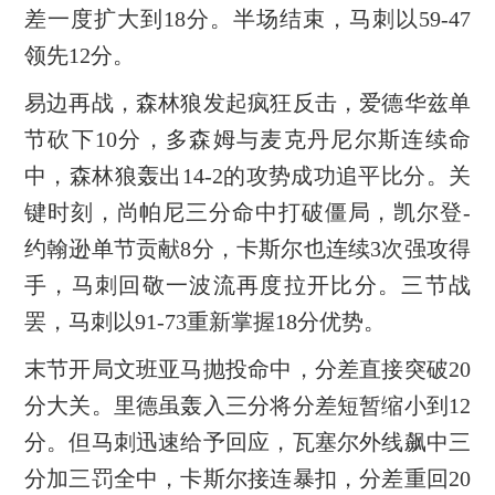
差一度扩大到18分。半场结束，马刺以59-47
领先12分。
易边再战，森林狼发起疯狂反击，爱德华兹单
节砍下10分，多森姆与麦克丹尼尔斯连续命
中，森林狼轰出14-2的攻势成功追平比分。关
键时刻，尚帕尼三分命中打破僵局，凯尔登-
约翰逊单节贡献8分，卡斯尔也连续3次强攻得
手，马刺回敬一波流再度拉开比分。三节战
罢，马刺以91-73重新掌握18分优势。
末节开局文班亚马抛投命中，分差直接突破20
分大关。里德虽轰入三分将分差短暂缩小到12
分。但马刺迅速给予回应，瓦塞尔外线飙中三
分加三罚全中，卡斯尔接连暴扣，分差重回20