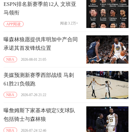
ESPN排名新赛季前12人 文班亚
马领衔
阅读:3.2万+
APP阅读
曝森林狼愿提供库明加中产合同
承诺其首发锋线位置
NBA
2026-08-01 21:05
美媒预测新赛季西部战绩 马刺
61胜21负领跑
NBA
2026-07-26 21:22
曝詹姆斯下家基本锁定5支球队
包括骑士与森林狼
NBA
2026-07-24 12:46