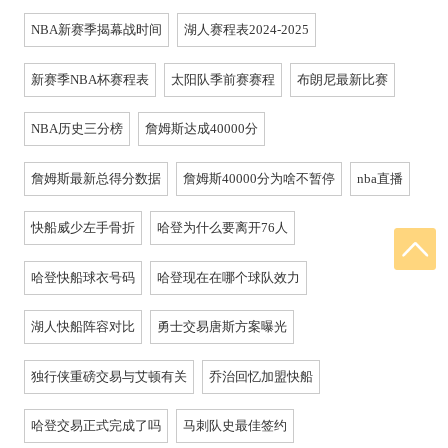
NBA新赛季揭幕战时间
湖人赛程表2024-2025
新赛季NBA杯赛程表
太阳队季前赛赛程
布朗尼最新比赛
NBA历史三分榜
詹姆斯达成40000分
詹姆斯最新总得分数据
詹姆斯40000分为啥不暂停
nba直播
快船威少左手骨折
哈登为什么要离开76人
哈登快船球衣号码
哈登现在在哪个球队效力
湖人快船阵容对比
勇士交易唐斯方案曝光
独行侠重磅交易与艾顿有关
乔治回忆加盟快船
哈登交易正式完成了吗
马刺队史最佳签约