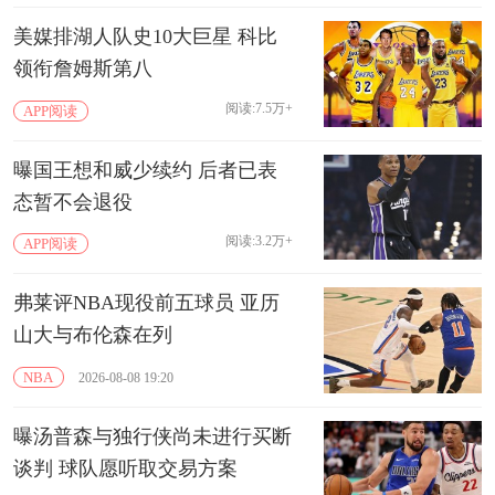
美媒排湖人队史10大巨星 科比
领衔詹姆斯第八
阅读:7.5万+
APP阅读
曝国王想和威少续约 后者已表
态暂不会退役
阅读:3.2万+
APP阅读
弗莱评NBA现役前五球员 亚历
山大与布伦森在列
NBA
2026-08-08 19:20
曝汤普森与独行侠尚未进行买断
谈判 球队愿听取交易方案