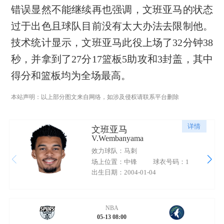
错误显然不能继续再也强调，文班亚马的状态
过于出色且球队目前没有太大办法去限制他。
技术统计显示，文班亚马此役上场了32分钟38
秒，并拿到了27分17篮板5助攻和3封盖，其中
得分和篮板均为全场最高。
本站声明：以上部分图文来自网络，如涉及侵权请联系平台删除
详情
文班亚马
V.Wembanyama
效力球队：马刺
场上位置：中锋
球衣号码：1
出生日期：2004-01-04
NBA
05-13 08:00