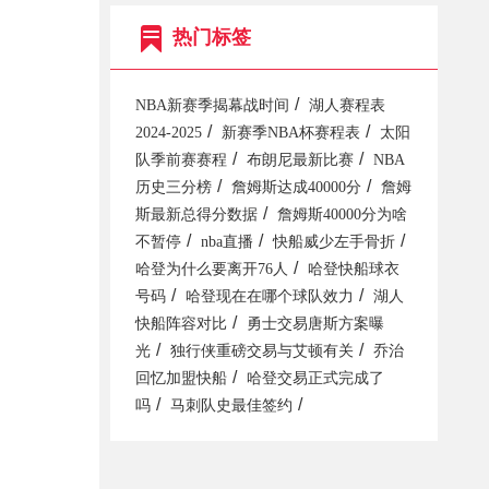
热门标签
/
NBA新赛季揭幕战时间
湖人赛程表
/
/
2024-2025
新赛季NBA杯赛程表
太阳
/
/
队季前赛赛程
布朗尼最新比赛
NBA
/
/
历史三分榜
詹姆斯达成40000分
詹姆
/
斯最新总得分数据
詹姆斯40000分为啥
/
/
/
不暂停
nba直播
快船威少左手骨折
/
哈登为什么要离开76人
哈登快船球衣
/
/
号码
哈登现在在哪个球队效力
湖人
/
快船阵容对比
勇士交易唐斯方案曝
/
/
光
独行侠重磅交易与艾顿有关
乔治
/
回忆加盟快船
哈登交易正式完成了
/
/
吗
马刺队史最佳签约