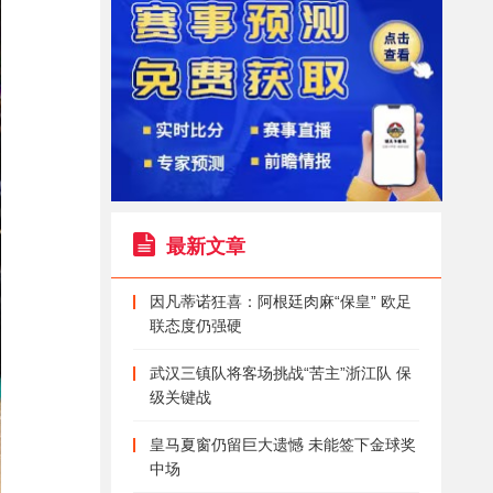
最新文章
因凡蒂诺狂喜：阿根廷肉麻“保皇” 欧足
联态度仍强硬
武汉三镇队将客场挑战“苦主”浙江队 保
级关键战
皇马夏窗仍留巨大遗憾 未能签下金球奖
中场