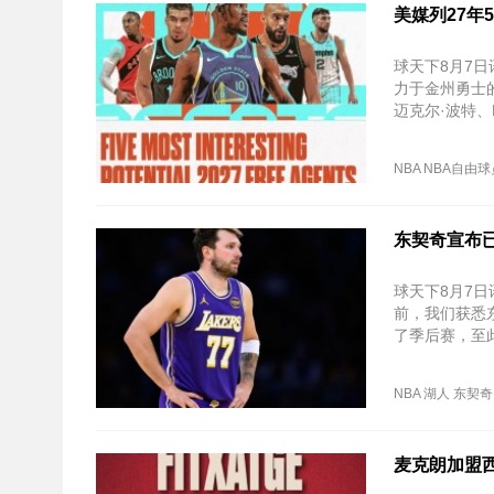
美媒列27年
球天下8月7日讯
力于金州勇士
迈克尔·波特、
NBA
NBA自由球
东契奇宣布
球天下8月7
前，我们获悉
了季后赛，至此
NBA
湖人
东契奇
麦克朗加盟西