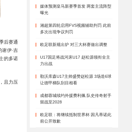
媒体预测皇马新赛季首发 两套主流阵型
曝光
湘超第四轮启用FVS视频辅助判罚 此前
多次出现争议判罚
季后赛通
欧足联新规出炉 对三大杯赛做出调整
谢伊·吉
U17国足将战河床U17 赵松源领衔全主
士的多诺
力出战
勒沃库森U17主帅盛赞赵松源 3场造6球
，且力压
让德甲梯队刮目相看
成都蓉城续约外援费利佩 队史传奇射手
留战至2028
欧足联：将继续抵制世界杯 因凡蒂诺此
前公开致歉