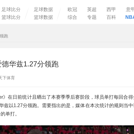
足球比分
足球数据
欧冠
英超
西甲
意
篮球比分
篮球数据
综合
专题
百科
NB
分领跑
德华兹1.27分领跑
：球天下体育
fender》在日前统计且晒出了本赛季季后赛阶段，球员单打每回合
华兹以1.27分领跑。需要指出的是，媒体在本次统计的规则当中
合的单打。