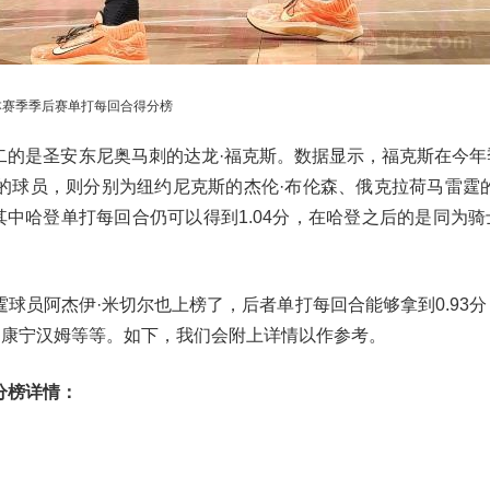
本赛季季后赛单打每回合得分榜
二的是圣安东尼奥马刺的达龙·福克斯。数据显示，福克斯在今年
五的球员，则分别为纽约尼克斯的杰伦·布伦森、俄克拉荷马雷霆的
其中哈登单打每回合仍可以得到1.04分，在哈登之后的是同为骑
球员阿杰伊·米切尔也上榜了，后者单打每回合能够拿到0.93分
·康宁汉姆等等。如下，我们会附上详情以作参考。
分榜详情：