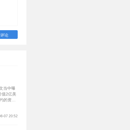
的发文当中曝
价值2亿美
约的资
8-07 20:52