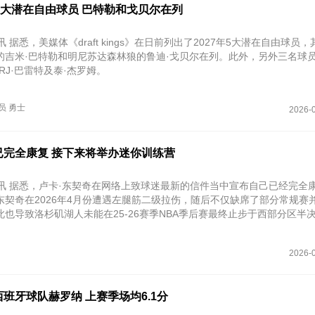
5大潜在自由球员 巴特勒和戈贝尔在列
 据悉，美媒体《draft kings》在日前列出了2027年5大潜在自由球员
的吉米·巴特勒和明尼苏达森林狼的鲁迪·戈贝尔在列。此外，另外三名球
RJ·巴雷特及泰·杰罗姆。
员
勇士
2026-0
已完全康复 接下来将举办迷你训练营
日讯 据悉，卢卡·东契奇在网络上致球迷最新的信件当中宣布自己已经完全
东契奇在2026年4月份遭遇左腿筋二级拉伤，随后不仅缺席了部分常规赛
也导致洛杉矶湖人未能在25-26赛季NBA季后赛最终止步于西部分区半
2026-0
班牙球队赫罗纳 上赛季场均6.1分