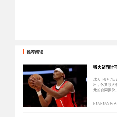
推荐阅读
曝火箭预计不
球天下8月7日讯
出，休斯顿火
元的合同报价
格。
NBA
NBA签约
火