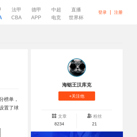
甲
法甲
德甲
中超
直播
|
登录
注册
A
CBA
APP
电竞
世界杯
海蛎王汉库克
+关注他
得分榜单，
设置了球
文章
粉丝
8234
21