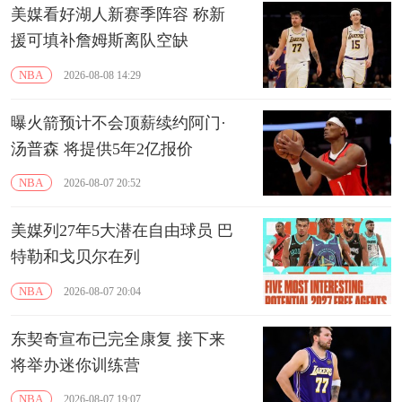
美媒看好湖人新赛季阵容 称新
援可填补詹姆斯离队空缺
NBA
2026-08-08 14:29
曝火箭预计不会顶薪续约阿门·
汤普森 将提供5年2亿报价
NBA
2026-08-07 20:52
美媒列27年5大潜在自由球员 巴
特勒和戈贝尔在列
NBA
2026-08-07 20:04
东契奇宣布已完全康复 接下来
将举办迷你训练营
NBA
2026-08-07 19:07