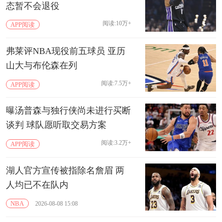
态暂不会退役
阅读:10万+
APP阅读
弗莱评NBA现役前五球员 亚历
山大与布伦森在列
阅读:7.5万+
APP阅读
曝汤普森与独行侠尚未进行买断
谈判 球队愿听取交易方案
阅读:3.2万+
APP阅读
湖人官方宣传被指除名詹眉 两
人均已不在队内
NBA
2026-08-08 15:08