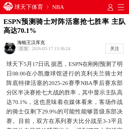
球天下体育
NBA
ESPN预测骑士对阵活塞抢七胜率 主队
高达70.1%
海蛎王汉库克
首发
2026-05-17 15:36:24
关注
球天下5月17日讯 据悉，ESPN在刚刚预测了明
日08:00在小凯撒球馆进行的克利夫兰骑士对
阵底特律活塞的2025-26赛季NBA季后赛东部
分区半决赛抢七大战的胜率，其中显示主队高
达70.1%，这也意味着在媒体看来，客场作战
的骑士仅剩下29.9%的可能性能够晋级东部决
赛。目前，双方在系列赛大比分战至3-3平且