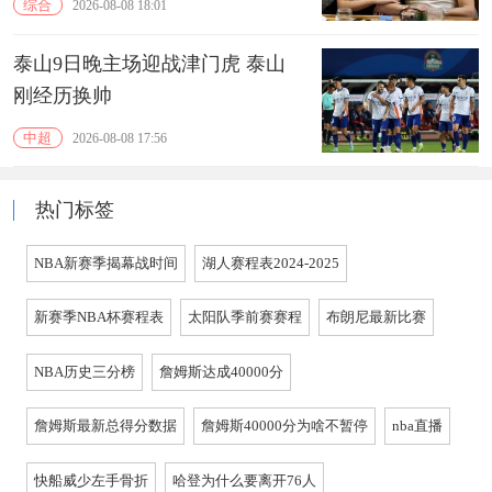
综合
2026-08-08 18:01
泰山9日晚主场迎战津门虎 泰山
刚经历换帅
中超
2026-08-08 17:56
热门标签
NBA新赛季揭幕战时间
湖人赛程表2024-2025
新赛季NBA杯赛程表
太阳队季前赛赛程
布朗尼最新比赛
NBA历史三分榜
詹姆斯达成40000分
詹姆斯最新总得分数据
詹姆斯40000分为啥不暂停
nba直播
快船威少左手骨折
哈登为什么要离开76人