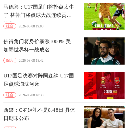
马德兴：U17国足门将扑点太牛
了 替补门将点球大战连续贡献
扑救
综合
2026-08-08 19:00
佛得角门将身价暴涨1000% 美
加墨世界杯一战成名
综合
2026-08-08 18:42
U17国足决赛对阵阿森纳 U17国
足点球淘汰河床
综合
2026-08-08 18:38
西媒：C罗婚礼不是8月8日 具体
日期未公布