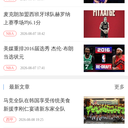
麦克朗加盟西班牙球队赫罗纳
上赛季场均6.1分
NBA
2026-08-07 18:42
美媒重排2016届选秀 杰伦·布朗
当选状元
NBA
2026-08-07 17:41
最新文章
更多
马竞全队在韩国享受传统美食
新援李刚仁宴请新东家全队
西甲
2026-08-08 19:25