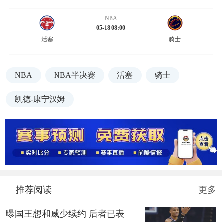
NBA
05-18 08:00
活塞
骑士
NBA
NBA半决赛
活塞
骑士
凯德-康宁汉姆
推荐阅读
更多
曝国王想和威少续约 后者已表