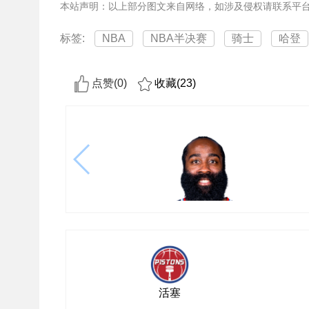
本站声明：以上部分图文来自网络，如涉及侵权请联系平
标签:
NBA
NBA半决赛
骑士
哈登
点赞(
0
)
收藏(
23
)
活塞