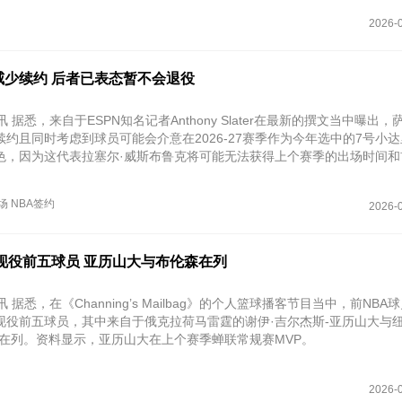
2026-0
威少续约 后者已表态暂不会退役
 据悉，来自于ESPN知名记者Anthony Slater在最新的撰文当中曝出
约且同时考虑到球员可能会介意在2026-27赛季作为今年选中的7号小达
色，因为这代表拉塞尔·威斯布鲁克将可能无法获得上个赛季的出场时间和
场
NBA签约
2026-0
现役前五球员 亚历山大与布伦森在列
 据悉，在《Channing’s Mailbag》的个人篮球播客节目当中，前NBA
A现役前五球员，其中来自于俄克拉荷马雷霆的谢伊·吉尔杰斯-亚历山大与
森在列。资料显示，亚历山大在上个赛季蝉联常规赛MVP。
2026-0