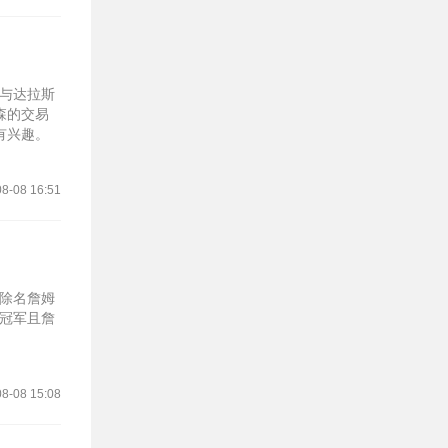
森与达拉斯
森的交易
有兴趣。
8-08 16:51
经除名詹姆
总冠军且詹
8-08 15:08