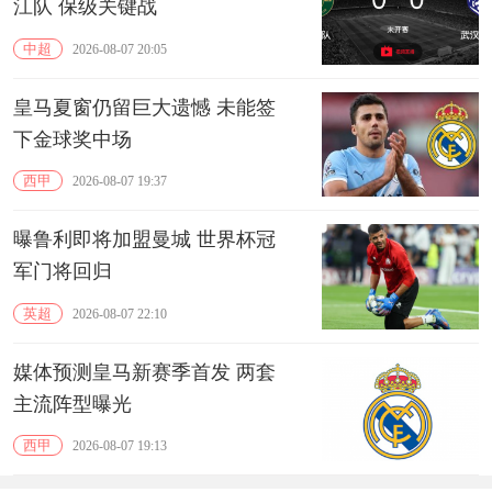
江队 保级关键战
中超
2026-08-07 20:05
皇马夏窗仍留巨大遗憾 未能签
下金球奖中场
西甲
2026-08-07 19:37
曝鲁利即将加盟曼城 世界杯冠
军门将回归
英超
2026-08-07 22:10
媒体预测皇马新赛季首发 两套
主流阵型曝光
西甲
2026-08-07 19:13