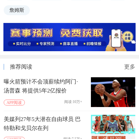
詹姆斯
推荐阅读
更多
曝火箭预计不会顶薪续约阿门·
汤普森 将提供5年2亿报价
阅读:10万+
APP阅读
美媒列27年5大潜在自由球员 巴
特勒和戈贝尔在列