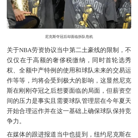
尼克斯夺冠后却面临拆队危机
关于NBA劳资协议当中第二土豪线的限制，不
仅仅在于高额的奢侈税缴纳，同时首轮选秀
权、全额中产特例的使用和球队未来的交易运
作等等，均将会受到极大的影响，这显然尼克
斯在刚刚夺冠之后想要面临的局面，但薪资空
间的压力是事实且需要球队管理层在今年夏天
开始合理运作并在这一基础上确保球队保持竞
争力。
在媒体的跟进报道当中也提到，纽约尼克斯在