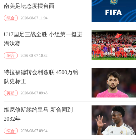
南美足坛态度摆台面
综合
2026-08-07 11:04
U17国足三战全胜 小组第一挺进
淘汰赛
综合
2026-08-07 10:32
特拉福德转会利兹联 4500万镑
队史标王
英超
2026-08-07 09:45
维尼修斯续约皇马 新合同到
2032年
综合
2026-08-07 09:34