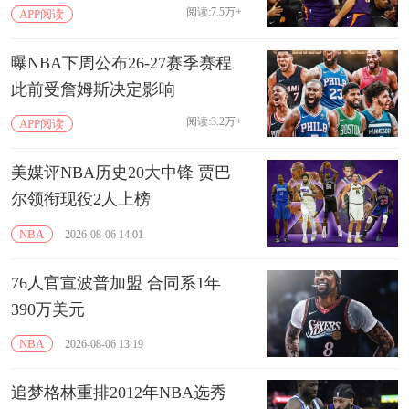
阅读:7.5万+
APP阅读
曝NBA下周公布26-27赛季赛程
此前受詹姆斯决定影响
阅读:3.2万+
APP阅读
美媒评NBA历史20大中锋 贾巴
尔领衔现役2人上榜
NBA
2026-08-06 14:01
76人官宣波普加盟 合同系1年
390万美元
NBA
2026-08-06 13:19
追梦格林重排2012年NBA选秀