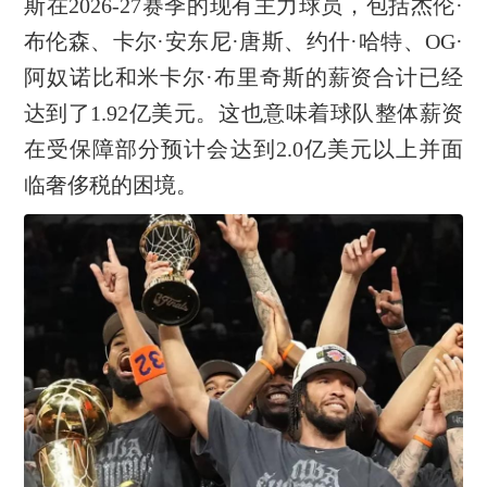
斯在2026-27赛季的现有主力球员，包括杰伦·
布伦森、卡尔·安东尼·唐斯、约什·哈特、OG·
阿奴诺比和米卡尔·布里奇斯的薪资合计已经
达到了1.92亿美元。这也意味着球队整体薪资
在受保障部分预计会达到2.0亿美元以上并面
临奢侈税的困境。