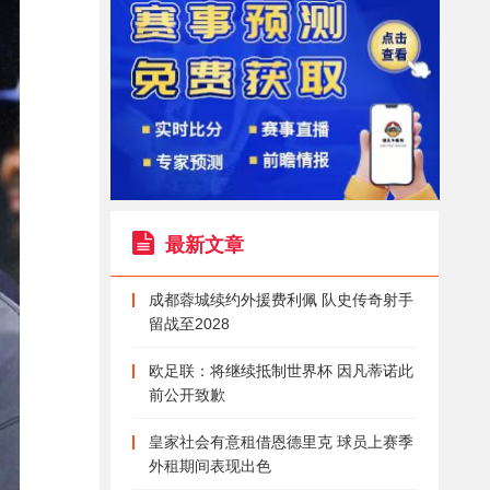
最新文章
成都蓉城续约外援费利佩 队史传奇射手
留战至2028
欧足联：将继续抵制世界杯 因凡蒂诺此
前公开致歉
皇家社会有意租借恩德里克 球员上赛季
外租期间表现出色