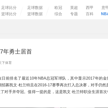
足球比分
足球数据
欧冠
英超
西甲
意
篮球比分
篮球数据
综合
专题
百科
NB
17年勇士居首
：球天下体育
rts》在日前排名了最近10年NBA总冠军球队，其中显示2017年的
募凯文·杜兰特且在2016-17赛季再次打入总决赛，对手仍然
汰了对手并夺冠。值得一提的是，这是凯文·杜兰特职业生涯首次