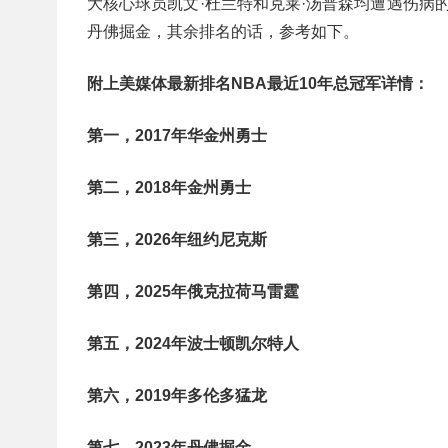
大核心球员凯文·杜兰特和克莱·汤普森均遭遇伤病的
丹佛掘金，其余排名的话，参考如下。
附上美媒体最新排名NBA最近10年总冠军详情：
第一，2017年华金州勇士
第二，2018年金州勇士
第三，2026年纽约尼克斯
第四，2025年俄克拉荷马雷霆
第五，2024年波士顿凯尔特人
第六，2019年多伦多猛龙
第七，2023年丹佛掘金