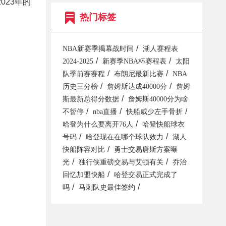
023年的
热门标签
/
NBA新赛季揭幕战时间
湖人赛程表
/
/
2024-2025
新赛季NBA杯赛程表
太阳
/
/
队季前赛赛程
布朗尼最新比赛
NBA
/
/
历史三分榜
詹姆斯达成40000分
詹姆
/
斯最新总得分数据
詹姆斯40000分为啥
/
/
/
不暂停
nba直播
快船威少左手骨折
/
哈登为什么要离开76人
哈登快船球衣
/
/
号码
哈登现在在哪个球队效力
湖人
/
快船阵容对比
勇士交易唐斯方案曝
/
/
光
独行侠重磅交易与艾顿有关
乔治
/
回忆加盟快船
哈登交易正式完成了
/
/
吗
马刺队史最佳签约