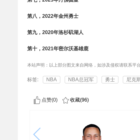
第八，2022年金州勇士
第九，2020年洛杉矶湖人
第十，2021年密尔沃基雄鹿
本站声明：以上部分图文来自网络，如涉及侵权请联系平
标签:
NBA
NBA总冠军
勇士
尼克
点赞(
0
)
收藏(
96
)