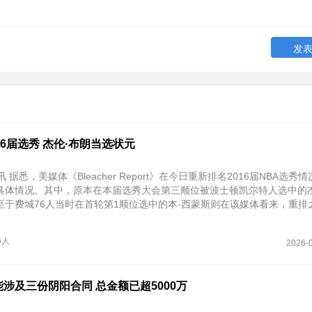
16届选秀 杰伦·布朗当选状元
 据悉，美媒体《Bleacher Report》在今日重新排名2016届NBA选秀
具体情况。其中，原本在本届选秀大会第三顺位被波士顿凯尔特人选中的杰
至于费城76人当时在首轮第1顺位选中的本·西蒙斯则在该媒体看来，重排
6人
2026-0
涉及三份阴阳合同 总金额已超5000万