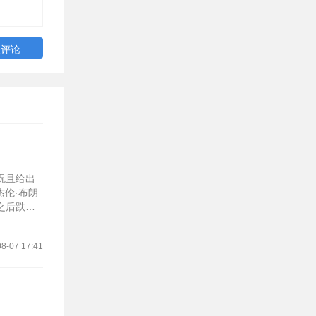
情况且给出
伦·布朗
之后跌至
8-07 17:41