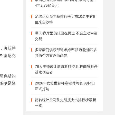
4年2.75亿美元
足球运动员年薪排行榜：前10名中有6
位来自沙特
曝38岁库里仍想留在勇士 不会主动申请
交易
，唐斯并
多家豪门俱乐部追求姆巴耶 利物浦和多
特两个方案逐渐凸显
希望尼克
76人主帅谈让詹姆斯打控卫 称能够胜任
进攻创造者
尼克斯的
2026年女篮世界杯赛程时间表 9月4日
择便是降
正式打响
德转统计皇马队史引援支出排行榜最新
一览