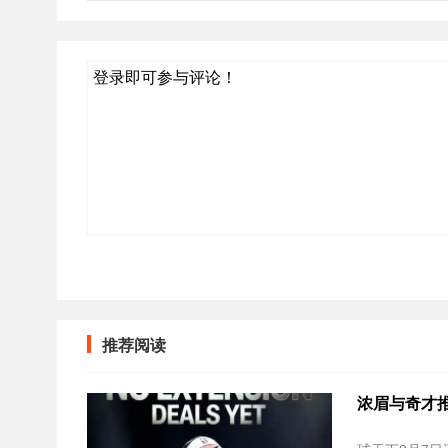
登录即可参与评论！
推荐阅读
浓眉与奇才推