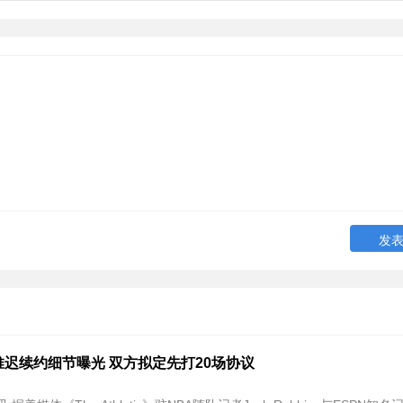
迟续约细节曝光 双方拟定先打20场协议