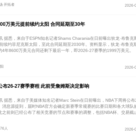
场
开拓者
2026-0
300万美元提前续约太阳 合同延期至30年
 据悉，来自于ESPN知名记者Shams Charania在日前曝出狄龙·布鲁克
提前续约菲尼克斯太阳，至此合同延期至2030年。资料显示，狄龙·布鲁克斯
4年8600万美元合同还剩下最后一年，即2026-27赛季的1999万美元。
阳
2026-0
公布26-27赛季赛程 此前受詹姆斯决定影响
 据悉，来自于美媒体知名记者Marc Stein在日前曝出，NBA下周将公布20
。消息源提到，届时NBA官方会确定新赛季常规赛的比赛日期和各大球队
此之前则已经公布了相关竞赛的节点和赛事的调整，包括NBA杯、交易截
等等。
76人
2026-0