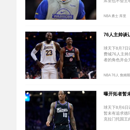
库里也不会主
NBA
勇士
库里
76人主帅谈
球天下8月7日
费城76人主帅
者的角色并会
第四号位。
NBA
76人
詹姆
曝开拓者暂
球天下8月6日
暂未有追求德
克拉门托国王
并不高。