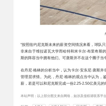
“按照纽约尼克斯未来的薪资空间情况来看，球队只
非来自于维拉诺瓦大学而哈特和米卡尔·布里奇斯
斯的阵容当中拥有他们。可唐斯并不在这个圈子当
在丹尼·格林的分析当中，认为卡尔·安东尼·唐斯
管理层求情。为此，丹尼·格林的观点当中认为，
薪，若是可以和尼克斯完成一份2.25-2.50亿美
本站声明：以上部分图文来自网络，如涉及侵权请联系平