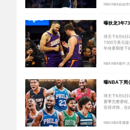
NBA
NBA自由市
曝狄龙3年7
球天下8月6日讯
7300万美元
年休赛期签下的
NBA
NBA签约
太
曝NBA下周
球天下8月6日讯
赛季完整赛程
安排详情，在
和全明星周末
NBA
NBA常规赛