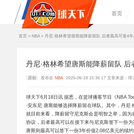
首页
首页
>
NBA
>
丹尼·格林希望唐斯能降薪留队 后者最高可签4年2
丹尼·格林希望唐斯能降薪留队 后者
原创
发布在
NBA
2026-06-18 15:36:17 文章来源
球天下6月18日讯 据悉，在篮球播客节目《NBA 
·安东尼·唐斯能够选择降薪留在球队。其中，丹尼
就目前来看，降薪留守尼克斯会是明智之举，因为
协议，后者最高可以在接下来与尼克斯签下一份为期
唐斯则最高可以签下一份3年价值2.08亿美元的续