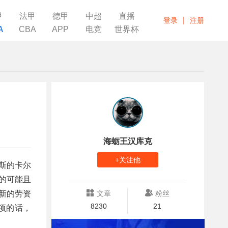
甲
法甲
德甲
中超
直播
|
登录
注册
A
CBA
APP
电竞
世界杯
海蛎王汉库克
+关注他
克斯的卡尔
的可能且
新的劳资
文章
粉丝
8230
21
项的话，