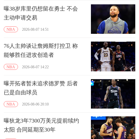
曝38岁库里仍想留在勇士 不会
主动申请交易
NBA
2026-08-07 14:51
76人主帅谈让詹姆斯打控卫 称
能够胜任进攻创造者
NBA
2026-08-07 14:22
曝开拓者暂未追求德罗赞 后者
已是自由球员
NBA
2026-08-06 20:10
曝狄龙3年7300万美元提前续约
太阳 合同延期至30年