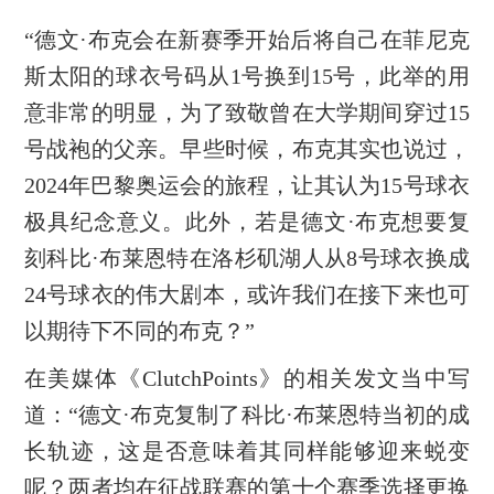
“德文·布克会在新赛季开始后将自己在菲尼克
斯太阳的球衣号码从1号换到15号，此举的用
意非常的明显，为了致敬曾在大学期间穿过15
号战袍的父亲。早些时候，布克其实也说过，
2024年巴黎奥运会的旅程，让其认为15号球衣
极具纪念意义。此外，若是德文·布克想要复
刻科比·布莱恩特在洛杉矶湖人从8号球衣换成
24号球衣的伟大剧本，或许我们在接下来也可
以期待下不同的布克？”
在美媒体《ClutchPoints》的相关发文当中写
道：“德文·布克复制了科比·布莱恩特当初的成
长轨迹，这是否意味着其同样能够迎来蜕变
呢？两者均在征战联赛的第十个赛季选择更换