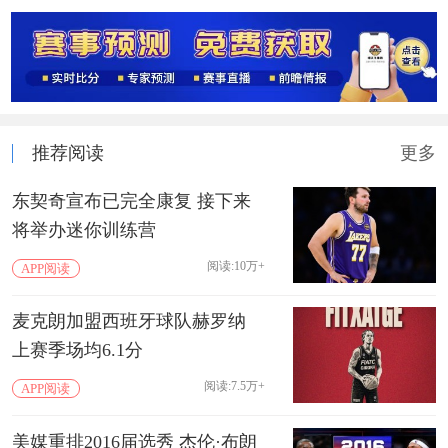
推荐阅读
更多
东契奇宣布已完全康复 接下来
将举办迷你训练营
阅读:10万+
APP阅读
麦克朗加盟西班牙球队赫罗纳
上赛季场均6.1分
阅读:7.5万+
APP阅读
美媒重排2016届选秀 杰伦·布朗