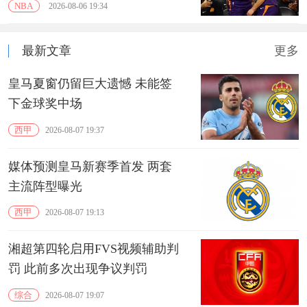
NBA
2026-08-06 19:34
最新文章
更多
皇马夏窗仍留巨大遗憾 未能签
下金球奖中场
西甲
2026-08-07 19:37
媒体预测皇马新赛季首发 两套
主流阵型曝光
西甲
2026-08-07 19:13
湘超第四轮启用FVS视频辅助判
罚 此前多次出现争议判罚
综合
2026-08-07 19:07