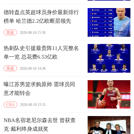
德转盘点英超球员身价最新排行
榜单 哈兰德2.2亿欧断层领先
英超
2026-08-10 15:30
热刺队史引援最贵阵11人完整名
单一览 总花费6.53亿欧
英超
2026-08-10 14:38
曝江苏男篮求购原帅 需球员同
意才能转会
CBA
2026-08-10 15:31
NBA名宿老尼尔森去世 曾获查
克·戴利终身成就奖