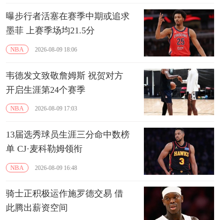
曝步行者活塞在赛季中期或追求
墨菲 上赛季场均21.5分
NBA
2026-08-09 18:06
韦德发文致敬詹姆斯 祝贺对方
开启生涯第24个赛季
NBA
2026-08-09 17:03
13届选秀球员生涯三分命中数榜
单 CJ·麦科勒姆领衔
NBA
2026-08-09 16:48
骑士正积极运作施罗德交易 借
此腾出薪资空间