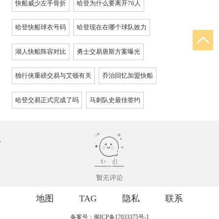
快船威少左手骨折
哈登为什么要离开76人
哈登快船球衣号码
哈登现在在哪个球队效力
湖人快船阵容对比
勇士交易唐斯方案曝光
独行侠重磅交易与艾顿有关
乔治回忆加盟快船
哈登交易正式完成了吗
马刺队史最佳签约
地图
TAG
隐私
联系
备案号：闽ICP备17033375号-1