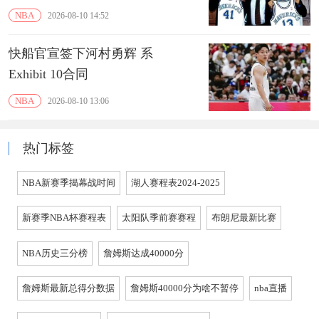
NBA
2026-08-10 14:52
快船官宣签下河村勇辉 系
Exhibit 10合同
NBA
2026-08-10 13:06
热门标签
NBA新赛季揭幕战时间
湖人赛程表2024-2025
新赛季NBA杯赛程表
太阳队季前赛赛程
布朗尼最新比赛
NBA历史三分榜
詹姆斯达成40000分
詹姆斯最新总得分数据
詹姆斯40000分为啥不暂停
nba直播