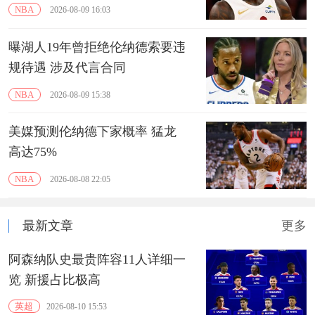
NBA
2026-08-09 16:03
曝湖人19年曾拒绝伦纳德索要违
规待遇 涉及代言合同
NBA
2026-08-09 15:38
美媒预测伦纳德下家概率 猛龙
高达75%
NBA
2026-08-08 22:05
最新文章
更多
阿森纳队史最贵阵容11人详细一
览 ‌新援占比极高‌
英超
2026-08-10 15:53