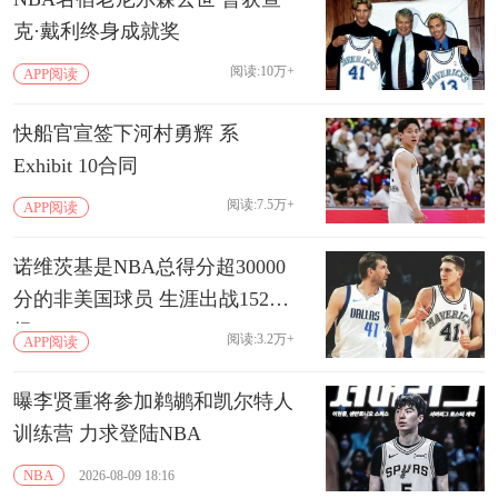
克·戴利终身成就奖
阅读:10万+
APP阅读
快船官宣签下河村勇辉 系
Exhibit 10合同
阅读:7.5万+
APP阅读
诺维茨基是NBA总得分超30000
分的非美国球员 生涯出战1522
场
阅读:3.2万+
APP阅读
曝李贤重将参加鹈鹕和凯尔特人
训练营 力求登陆NBA
NBA
2026-08-09 18:16