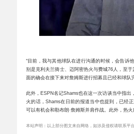
“目前，我与其他球队在进行沟通的时候，会告诉
别是克利夫兰骑士、迈阿密热火与费城76人，至
面的确会在接下来对詹姆斯进行招募且已经和球队完
此外，ESPN名记Shams也在这一次访谈当中指
火的话，Shams在日前的报道当中也提到，已经
可以有机会和勒布朗·詹姆斯并肩作战。此外，热
本站声明：以上部分图文来自网络，如涉及侵权请联系平