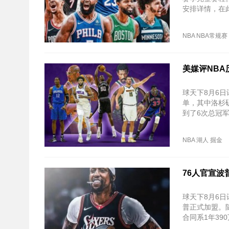
安排详情，在
和全明星周末
NBA
NBA常规赛
美媒评NBA
球天下8月6日
单，其中洛杉
到了6次总冠军
NBA
湖人
掘金
76人官宣波
球天下8月6日
普正式加盟。随
合同系1年39