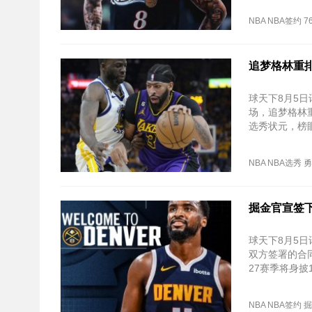
NBA
NBA签约
7
追梦格林重排
球天下8月5日讯
场，追梦格林重
选秀状元，榜
NBA
NBA选秀
勇
掘金官宣签下
球天下8月5
双方签署的合同
27赛季将身
NBA
NBA签约
掘