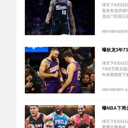
球天下8月6日
暂未有追求德
克拉门托国王
并不高。
NBA
NBA自由市
曝狄龙3年7
球天下8月6日讯
7300万美元
年休赛期签下的
NBA
NBA签约
太
曝NBA下周
球天下8月6日讯
赛季完整赛程