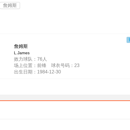
詹姆斯
詹姆斯
L.James
效力球队：76人
场上位置：前锋 球衣号码：23
出生日期：1984-12-30