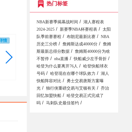
热门标签
/
NBA新赛季揭幕战时间
湖人赛程表
/
/
2024-2025
新赛季NBA杯赛程表
太阳
/
/
队季前赛赛程
布朗尼最新比赛
NBA
详情
/
/
历史三分榜
詹姆斯达成40000分
詹姆
/
斯最新总得分数据
詹姆斯40000分为啥
/
/
/
不暂停
nba直播
快船威少左手骨折
/
哈登为什么要离开76人
哈登快船球衣
/
/
号码
哈登现在在哪个球队效力
湖人
/
快船阵容对比
勇士交易唐斯方案曝
/
/
光
独行侠重磅交易与艾顿有关
乔治
/
回忆加盟快船
哈登交易正式完成了
/
/
吗
马刺队史最佳签约