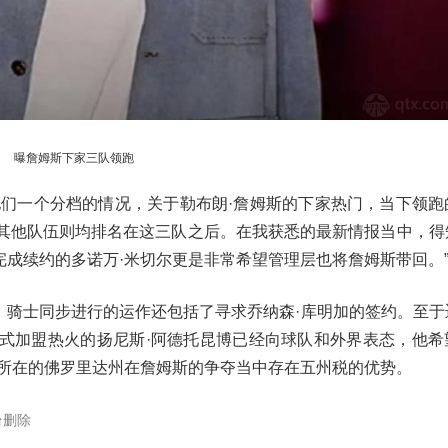
曝詹姆斯下家三队领跑
他们一个分档的情况，关于勒布朗·詹姆斯的下家热门，当下领跑
于其他队伍则均排名在这三队之后。在我获悉的最新情报当中，得
成续约的多诺万·米切尔更是非常希望管理层也将詹姆斯带回。
出，骑士同步进行的运作还包括了寻求乔纳森·库明加的签约。至
正式加盟热火的扬尼斯·阿德托昆博已经向球队和外界表态，他希
火所在的佛罗里达州在詹姆斯的争夺当中存在五州税的优势。
台删除