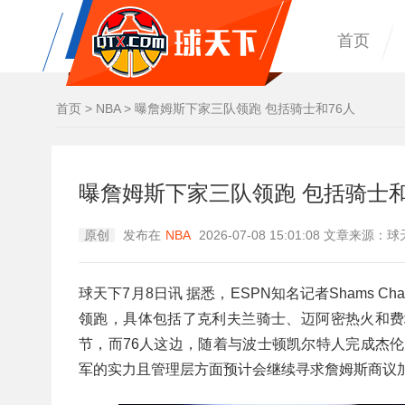
首页
首页
>
NBA
>
曝詹姆斯下家三队领跑 包括骑士和76人
曝詹姆斯下家三队领跑 包括骑士和
原创
发布在
NBA
2026-07-08 15:01:08 文章来源
球天下7月8日讯 据悉，ESPN知名记者Shams 
领跑，具体包括了克利夫兰骑士、迈阿密热火和费
节，而76人这边，随着与波士顿凯尔特人完成杰伦·
军的实力且管理层方面预计会继续寻求詹姆斯商议