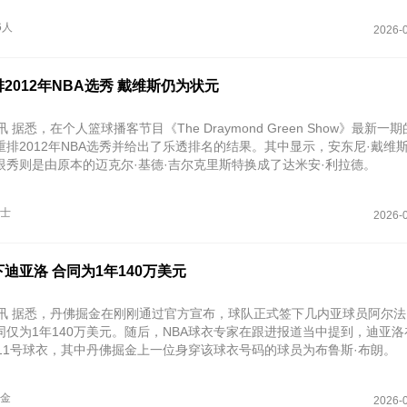
6人
2026-0
2012年NBA选秀 戴维斯仍为状元
 据悉，在个人篮球播客节目《The Draymond Green Show》最新一
排2012年NBA选秀并给出了乐透排名的结果。其中显示，安东尼·戴维
眼秀则是由原本的迈克尔·基德·吉尔克里斯特换成了达米安·利拉德。
士
2026-0
迪亚洛 合同为1年140万美元
日讯 据悉，丹佛掘金在刚刚通过官方宣布，球队正式签下几内亚球员阿尔法
仅为1年140万美元。随后，NBA球衣专家在跟进报道当中提到，迪亚洛在2
披11号球衣，其中丹佛掘金上一位身穿该球衣号码的球员为布鲁斯·布朗。
金
2026-0