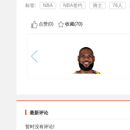
标签:
NBA
NBA签约
骑士
76人
点赞(
0
)
收藏(
70
)
最新评论
暂时没有评论!