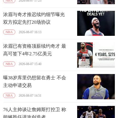
NBA
2026-08-07 17:23
浓眉与奇才推迟续约细节曝光
双方拟定先打20场协议
NBA
2026-08-07 16:13
浓眉已有资格顶薪续约奇才 最
高可签下4年2.75亿美元
NBA
2026-08-07 15:40
曝38岁库里仍想留在勇士 不会
主动申请交易
NBA
2026-08-07 14:51
76人主帅谈让詹姆斯打控卫 称
能够胜任进攻创造者