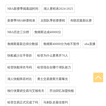
NBA新赛季揭幕战时间
湖人赛程表2024-2025
新赛季NBA杯赛程表
太阳队季前赛赛程
布朗尼最新比赛
NBA历史三分榜
詹姆斯达成40000分
詹姆斯最新总得分数据
詹姆斯40000分为啥不暂停
nba直播
快船威少左手骨折
哈登为什么要离开76人
哈登快船球衣号码
哈登现在在哪个球队效力
湖人快船阵容对比
勇士交易唐斯方案曝光
独行侠重磅交易与艾顿有关
乔治回忆加盟快船
哈登交易正式完成了吗
马刺队史最佳签约