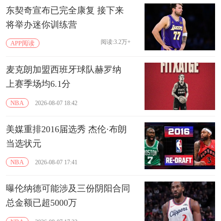
东契奇宣布已完全康复 接下来
将举办迷你训练营
阅读:3.2万+
APP阅读
麦克朗加盟西班牙球队赫罗纳
上赛季场均6.1分
NBA
2026-08-07 18:42
美媒重排2016届选秀 杰伦·布朗
当选状元
NBA
2026-08-07 17:41
曝伦纳德可能涉及三份阴阳合同
总金额已超5000万