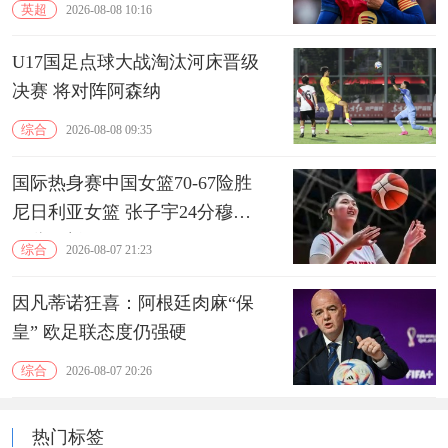
英超
2026-08-08 10:16
U17国足点球大战淘汰河床晋级
决赛 将对阵阿森纳
综合
2026-08-08 09:35
国际热身赛中国女篮70-67险胜
尼日利亚女篮 张子宇24分穆萨
15分10板
综合
2026-08-07 21:23
因凡蒂诺狂喜：阿根廷肉麻“保
皇” 欧足联态度仍强硬
综合
2026-08-07 20:26
热门标签