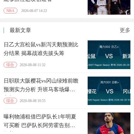
NBA
2026-08-07 14:22
最新文章
更多
日乙大宫松鼠vs新泻天鹅预测比
分结果 揭幕战谁先拔头筹
综合
2026-08-08 11:32
日职联大阪樱花vs冈山绿雉前瞻
预测实力分析 升班马客场爆冷
良机
综合
2026-08-08 10:55
曝利物浦租借巴萨队长1年明夏
可买断 巴萨队长阿劳霍告别诺
坎普