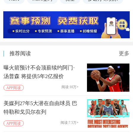
推荐阅读
更多
曝火箭预计不会顶薪续约阿门·
汤普森 将提供5年2亿报价
阅读:10万+
APP阅读
美媒列27年5大潜在自由球员 巴
特勒和戈贝尔在列
阅读:7.5万+
APP阅读