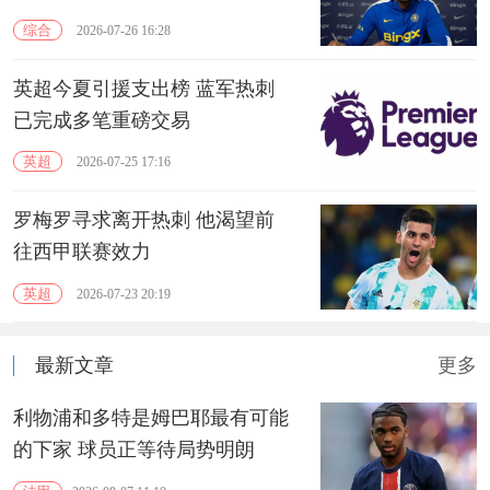
综合
2026-07-26 16:28
英超今夏引援支出榜 蓝军热刺
已完成多笔重磅交易
英超
2026-07-25 17:16
罗梅罗寻求离开热刺 他渴望前
往西甲联赛效力
英超
2026-07-23 20:19
最新文章
更多
利物浦和多特是姆巴耶最有可能
的下家 球员正等待局势明朗