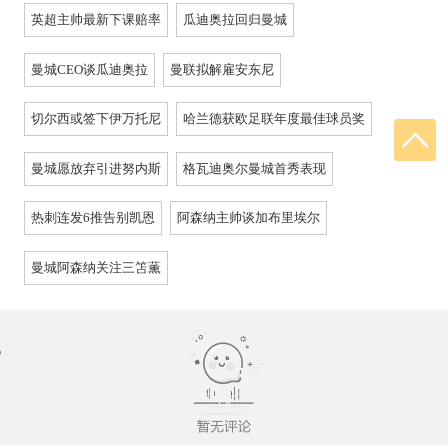
英超主帅最新下课赔率
瓜迪奥拉回归曼城
曼城CEO谈瓜迪奥拉
曼联拟解雇安东尼
切尔西或签下伊万托尼
哈兰德获欧足联年度最佳球员奖
曼城愿放弃引进努内斯
格瓦迪奥尔曼城首秀表现
热刺连发6推告别凯恩
阿森纳主帅谈加布里埃尔
曼城阿森纳关注三笘薫