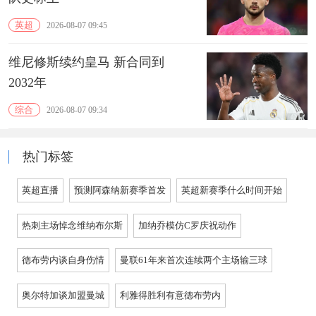
英超
2026-08-07 09:45
维尼修斯续约皇马 新合同到
2032年
综合
2026-08-07 09:34
热门标签
英超直播
预测阿森纳新赛季首发
英超新赛季什么时间开始
热刺主场悼念维纳布尔斯
加纳乔模仿C罗庆祝动作
德布劳内谈自身伤情
曼联61年来首次连续两个主场输三球
奥尔特加谈加盟曼城
利雅得胜利有意德布劳内