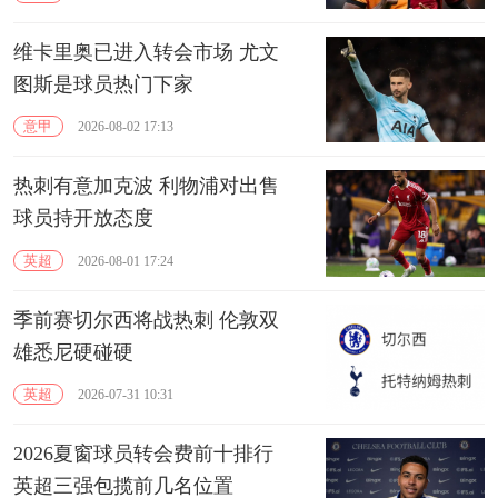
维卡里奥已进入转会市场 尤文
图斯是球员热门下家
意甲
2026-08-02 17:13
热刺有意加克波 利物浦对出售
球员持开放态度
英超
2026-08-01 17:24
季前赛切尔西将战热刺 伦敦双
雄悉尼硬碰硬
英超
2026-07-31 10:31
2026夏窗球员转会费前十排行
英超三强包揽前几名位置