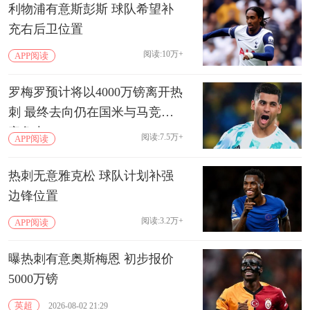
利物浦有意斯彭斯 球队希望补
充右后卫位置
阅读:10万+
APP阅读
罗梅罗预计将以4000万镑离开热
刺 最终去向仍在国米与马竞的
竞争中
阅读:7.5万+
APP阅读
热刺无意雅克松 球队计划补强
边锋位置
阅读:3.2万+
APP阅读
曝热刺有意奥斯梅恩 初步报价
5000万镑
英超
2026-08-02 21:29