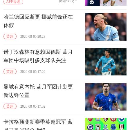
阅读:3.2万+
APP阅读
哈兰德回应断更 挪威前锋还在
休假
英超
2026-08-05 20:23
诺丁汉森林有意赖因德斯 蓝月
军团中场吸引多支球队关注
英超
2026-08-05 17:20
曼城有意内托 蓝月军团计划更
新边锋位置
英超
2026-08-05 17:02
卡拉格预测新赛季英超冠军 蓝