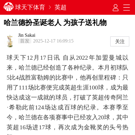
球天下体育
英超
哈兰德扮圣诞老人 为孩子送礼物
Jin Sakai
首发
2025-12-17 16:09:15
关注
球天下12月17日讯 自从2022年加盟曼城以
来，哈兰德已经创造了各种纪录。本月初球队
5比4战胜富勒姆的比赛中，他再创里程碑：只
用了111场比赛便完成英超生涯100球，成为最
快达成这一成就的球员，打破了英超传奇阿兰
·希勒此前124场达成百球的纪录。本赛季至
今，哈兰德在各项赛事中已经攻入20球，其中
英超16场进17球，再次成为金靴奖的头号热