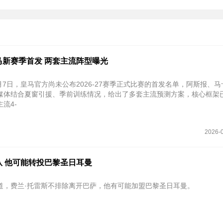
马新赛季首发 两套主流阵型曝光
8月7日，皇马官方尚未公布2026-27赛季正式比赛的首发名单，阿斯报、
媒体结合夏窗引援、季前训练情况，给出了多套主流预测方案，核心框架
流4-
2026-0
队 他可能转投巴黎圣日耳曼
道，费兰·托雷斯不排除离开巴萨，他有可能加盟巴黎圣日耳曼。