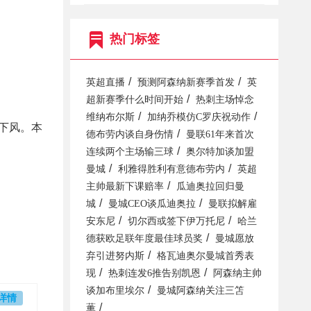
热门标签
/
/
英超直播
预测阿森纳新赛季首发
英
/
超新赛季什么时间开始
热刺主场悼念
/
/
维纳布尔斯
加纳乔模仿C罗庆祝动作
下风。本
/
德布劳内谈自身伤情
曼联61年来首次
/
连续两个主场输三球
奥尔特加谈加盟
/
/
曼城
利雅得胜利有意德布劳内
英超
/
主帅最新下课赔率
瓜迪奥拉回归曼
/
/
城
曼城CEO谈瓜迪奥拉
曼联拟解雇
/
/
安东尼
切尔西或签下伊万托尼
哈兰
/
德获欧足联年度最佳球员奖
曼城愿放
/
弃引进努内斯
格瓦迪奥尔曼城首秀表
/
/
现
热刺连发6推告别凯恩
阿森纳主帅
/
谈加布里埃尔
曼城阿森纳关注三笘
详情
/
薫