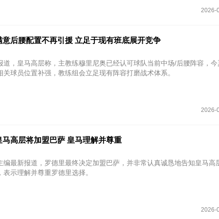
2026-0
满意后腰配置不再引援 立足于现有班底展开竞争
报道，皇马高层称，主教练穆里尼奥已经认可球队当前中场/后腰阵容，今
相关球员位置补强，教练组会立足现有阵容打磨战术体系。
2026-0
皇马高层将加盟巴萨 皇马理解并尊重
主编最新报道，罗德里最终决定加盟巴萨，并非常认真诚恳地告知皇马高
，表示理解并尊重罗德里选择。
2026-0