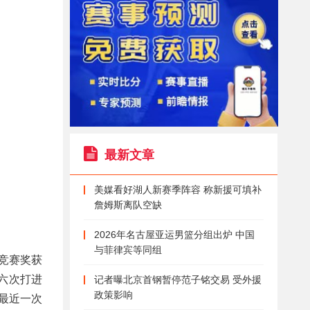
最新文章
美媒看好湖人新赛季阵容 称新援可填补
詹姆斯离队空缺
2026年名古屋亚运男篮分组出炉 中国
与菲律宾等同组
平竞赛奖获
六次打进
记者曝北京首钢暂停范子铭交易 受外援
政策影响
是最近一次