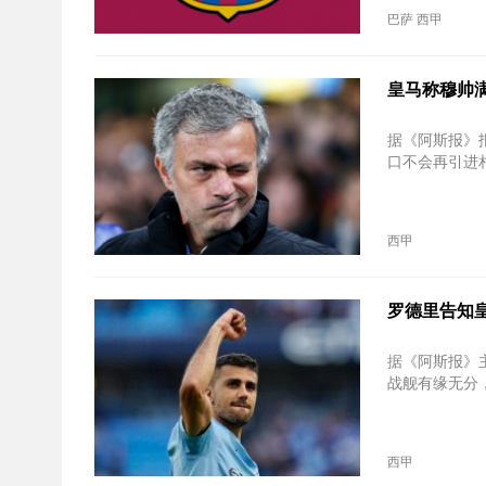
巴萨
西甲
皇马称穆帅
据《阿斯报》
口不会再引进
西甲
罗德里告知
据《阿斯报》
战舰有缘无分
西甲