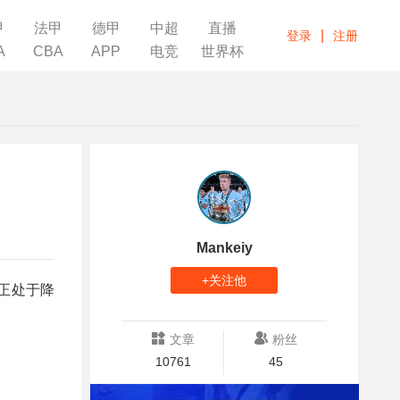
甲
法甲
德甲
中超
直播
|
登录
注册
A
CBA
APP
电竞
世界杯
Mankeiy
+关注他
前正处于降
文章
粉丝
10761
45