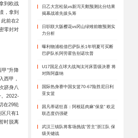
度拿到欧战
日乙大宫松鼠vs新泻天鹅预测比分结果
绩，拿到
揭幕战谁先拔头筹
此前在2
日职联大阪樱花vs冈山绿雉前瞻预测实
密零封对
力分析
曝利物浦租借巴萨队长1年明夏可买断
巴萨队长阿劳霍告别诺坎普
U17国足点球大战淘汰河床晋级决赛 将
甲“升降
对阵阿森纳
升入西甲，
国际热身赛中国女篮70-67险胜尼日利
多次跻身八
亚女篮
2022-
切在29轮
因凡蒂诺狂喜：阿根廷肉麻“保皇” 欧足
级区只有1
联态度仍强硬
暂时脱离
武汉三镇队将客场挑战“苦主”浙江队 保
级关键战