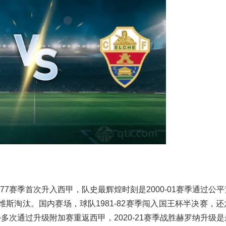
77赛季首次升入西甲，队史最辉煌时刻是2000-01赛季通过公
斯淘汰。国内赛场，球队1981-82赛季闯入国王杯半决赛，还
外多次通过升级附加赛重返西甲，2020-21赛季战胜赫罗纳升级