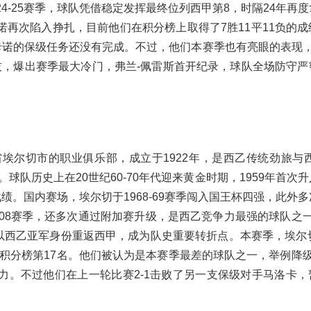
4-25赛季，球队凭借稳定发挥最终位列西甲第8，时隔24年再
再次陷入挣扎，目前他们在积分榜上取得了7胜11平11负的成
卡诺的保级任务还没有完成。不过，他们本赛季也有亮眼的表现，
竞技，爆出赛季最大冷门，弗兰-佩雷斯首开纪录，球队全场防守严
埃尔切市的职业俱乐部，成立于1922年，是西乙传统劲旅与西
球队历史上在20世纪60-70年代迎来黄金时期，1959年首次
战绩。国内赛场，埃尔切于1968-69赛季闯入国王杯四强，此外
7-08赛季，还多次通过附加赛升级，是西乙竞争力最强的球队之一。
赛季以西乙亚军身份重返西甲，成为队史重要转折点。本赛季，埃尔
在积分榜第17名。他们被认为是本赛季最差的球队之一，举例降
力。不过他们在上一轮比赛2-1击败了另一支保级对手马洛卡，