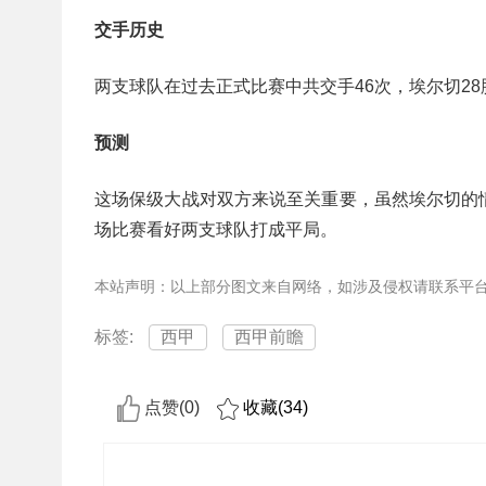
交手历史
两支球队在过去正式比赛中共交手46次，埃尔切28胜
预测
这场保级大战对双方来说至关重要，虽然埃尔切的
场比赛看好两支球队打成平局。
本站声明：以上部分图文来自网络，如涉及侵权请联系平
标签:
西甲
西甲前瞻
点赞(
0
)
收藏(
34
)