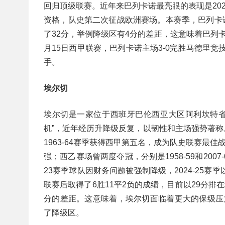
回归顶级联赛。近年来巴列卡诺最亮眼的表现是202
资格，队史第二次征战欧洲赛场。本赛季，巴列卡诺
了32分，举例降级区有4分的差距，这意味着巴列
月15日西甲联赛，巴列卡诺主场3-0完胜马德里
手。
埃尔切
埃尔切是一家位于西班牙巴伦西亚大区阿利坎特省
机”，近年经历升降级反复，以韧性和主场强势著称。
1963-64赛季获得西甲第五名，成为队史联赛最佳
强；西乙赛场曾两度夺冠，分别是1958-59和200
23赛季球队因财务问题被强制降级，2024-25
联赛后取得了6胜11平2负的成绩，目前以29分排
分的差距。这意味着，埃尔切面临着更大的保级压
了降级区。