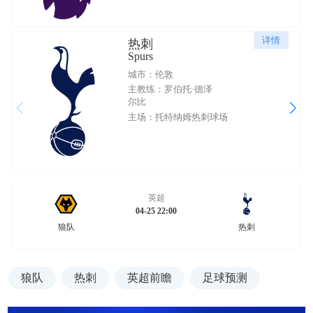
详情
热刺
Spurs
城市：伦敦
主教练：罗伯托·德泽
尔比
主场：托特纳姆热刺球场
英超
04-25 22:00
狼队
热刺
狼队
热刺
英超前瞻
足球预测