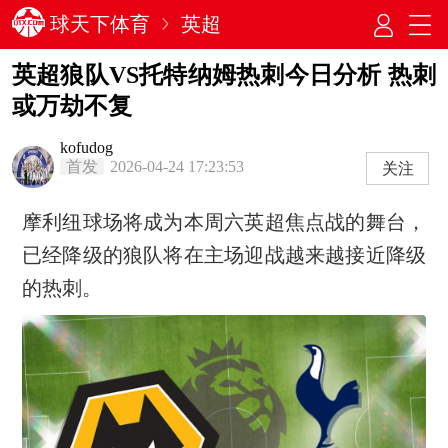
球天下体育
英超
英超狼队VS托特纳姆热刺今日分析 热刺
或万劫不复
kofudog
首发
2026-04-24 17:23:53
关注
摩利纽球场将成为本周六英超焦点战的舞台，
已经降级的狼队将在主场迎战越来越接近降级
的热刺。