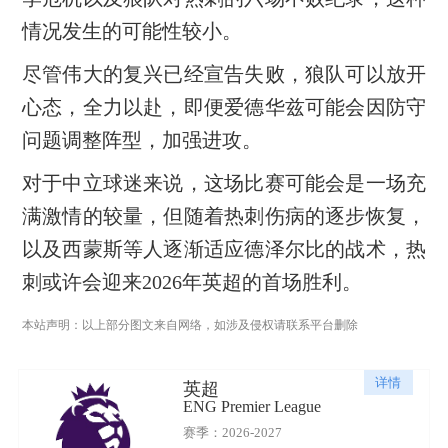
情况发生的可能性较小。
尽管伟大的复兴已经宣告失败，狼队可以放开
心态，全力以赴，即便爱德华兹可能会因防守
问题调整阵型，加强进攻。
对于中立球迷来说，这场比赛可能会是一场充
满激情的较量，但随着热刺伤病的逐步恢复，
以及西蒙斯等人逐渐适应德泽尔比的战术，热
刺或许会迎来2026年英超的首场胜利。
本站声明：以上部分图文来自网络，如涉及侵权请联系平台删除
详情
英超
ENG Premier League
赛季：2026-2027