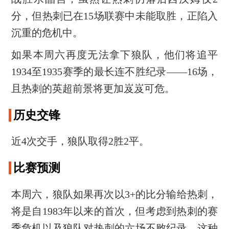
分，但热刺已在15场联赛中未能取胜，正陷入
沉重的危机中。
如果本周六再度无法拿下狼队，他们将追平
1934至1935赛季的最长连不胜纪录——16场，
且热刺的英超前景将更加岌岌可危。
历史交锋
近4次交手，狼队取得2胜2平。
比赛预测
本周六，狼队如果再次以3+的比分输给热刺，
将是自1983年以来的首次，但考虑到热刺的赛
季危机以及狼队对热刺的六场不败纪录，这种