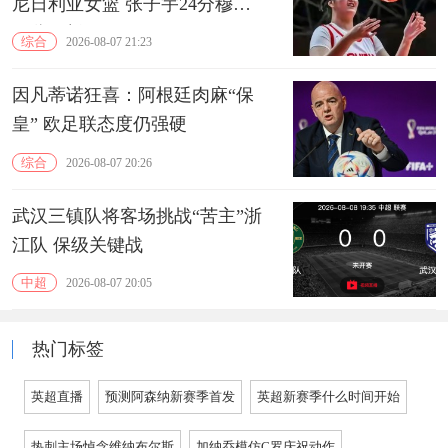
尼日利亚女篮 张子宇24分穆萨
15分10板
综合
2026-08-07 21:23
因凡蒂诺狂喜：阿根廷肉麻“保
皇” 欧足联态度仍强硬
综合
2026-08-07 20:26
武汉三镇队将客场挑战“苦主”浙
江队 保级关键战
中超
2026-08-07 20:05
热门标签
英超直播
预测阿森纳新赛季首发
英超新赛季什么时间开始
热刺主场悼念维纳布尔斯
加纳乔模仿C罗庆祝动作