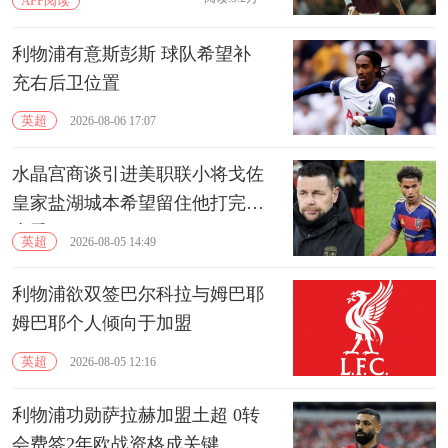
APP阅读
利物浦有意斯彭斯 球队希望补
充右后卫位置
英超
2026-08-06 17:07
水晶宫商谈引进美职联小将戈佐
皇家盐湖城本希望留住他打完本
赛季
英超
2026-08-05 14:49
利物浦欲双签巴尔科拉与姆巴耶
‌姆巴耶个人倾向于加盟
英超
2026-08-05 12:16
利物浦功勋萨拉赫加盟土超 0转
会费签2年欧战资格成关键