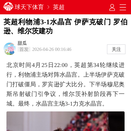
球天下体育
英超
英超利物浦3-1水晶宫 伊萨克破门 罗伯
逊、维尔茨建功
甜瓜
首发
2026-04-26 00:16:46
关注
北京时间4月25日22:00，英超第34轮继续进
行，利物浦主场对阵水晶宫。上半场伊萨克破
门打破僵局，罗宾逊扩大比分。下半场穆尼奥
斯吊射破门引争议，维尔茨补射阶段再下一
城。最终，水晶宫主场3-1力克水晶宫。