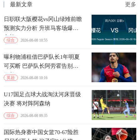
最新文章
更多
日职联大阪樱花vs冈山绿雉前瞻
预测实力分析 升班马客场爆冷
良机
综合
2026-08-08 10:55
曝利物浦租借巴萨队长1年明夏
可买断 巴萨队长阿劳霍告别诺
坎普
英超
2026-08-08 10:16
U17国足点球大战淘汰河床晋级
决赛 将对阵阿森纳
综合
2026-08-08 09:35
国际热身赛中国女篮70-67险胜