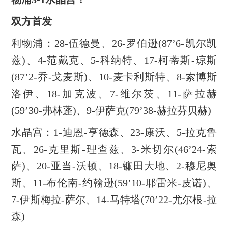
双方首发
利物浦：28-伍德曼、26-罗伯逊(87’6-凯尔凯
兹)、4-范戴克、5-科纳特、17-柯蒂斯-琼斯
(87’2-乔-戈麦斯)、10-麦卡利斯特、8-索博斯
洛伊、18-加克波、7-维尔茨、11-萨拉赫
(59’30-弗林蓬)、9-伊萨克(79’38-赫拉芬贝赫)
水晶宫：1-迪恩-亨德森、23-康沃、5-拉克鲁
瓦、26-克里斯-理查兹、3-米切尔(46’24-索
萨)、20-亚当-沃顿、18-镰田大地、2-穆尼奥
斯、11-布伦南-约翰逊(59’10-耶雷米-皮诺)、
7-伊斯梅拉-萨尔、14-马特塔(70’22-尤尔根-拉
森)