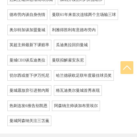
德布劳内谈自身伤情
曼联61年来首次连续两个主场输三球
奥尔特加谈加盟曼城
利雅得胜利有意德布劳内
英超主帅最新下课赔率
瓜迪奥拉回归曼城
曼城CEO谈瓜迪奥拉
曼联拟解雇安东尼
切尔西或签下伊万托尼
哈兰德获欧足联年度最佳球员奖
曼城愿放弃引进努内斯
格瓦迪奥尔曼城首秀表现
热刺连发6推告别凯恩
阿森纳主帅谈加布里埃尔
曼城阿森纳关注三笘薫