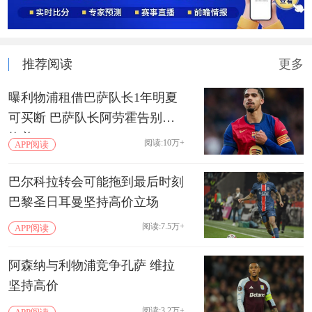
推荐阅读
更多
曝利物浦租借巴萨队长1年明夏
可买断 巴萨队长阿劳霍告别诺
坎普
阅读:10万+
APP阅读
巴尔科拉转会可能拖到最后时刻
巴黎圣日耳曼坚持高价立场
阅读:7.5万+
APP阅读
阿森纳与利物浦竞争孔萨 维拉
坚持高价
阅读:3.2万+