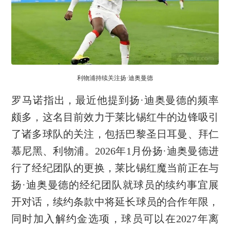
利物浦持续关注扬·迪奥曼德
罗马诺指出，最近他提到扬·迪奥曼德的频率
颇多，这名目前效力于莱比锡红牛的边锋吸引
了诸多球队的关注，包括巴黎圣日耳曼、拜仁
慕尼黑、利物浦。2026年1月份扬·迪奥曼德进
行了经纪团队的更换，莱比锡红魔当前正在与
扬·迪奥曼德的经纪团队就球员的续约事宜展
开对话，续约条款中将延长球员的合作年限，
同时加入解约金选项，球员可以在2027年离