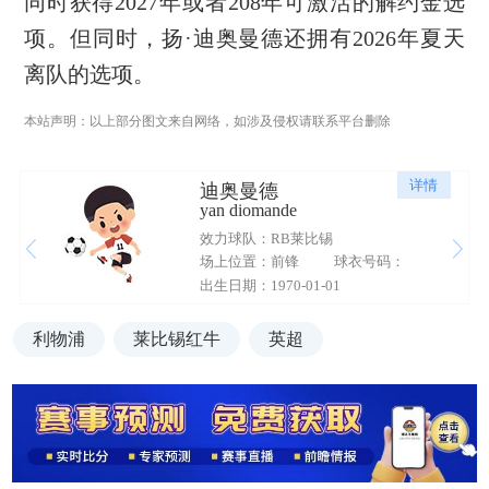
同时获得2027年或者208年可激活的解约金选
项。但同时，扬·迪奥曼德还拥有2026年夏天
离队的选项。
本站声明：以上部分图文来自网络，如涉及侵权请联系平台删除
详情
迪奥曼德
yan diomande
效力球队：RB莱比锡
场上位置：前锋
球衣号码：
出生日期：1970-01-01
利物浦
莱比锡红牛
英超