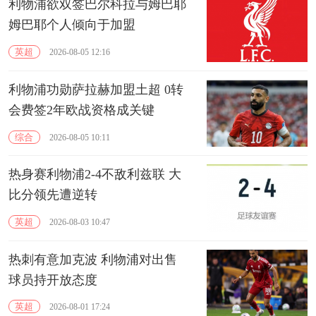
利物浦欲双签巴尔科拉与姆巴耶
‌姆巴耶个人倾向于加盟
英超
2026-08-05 12:16
利物浦功勋萨拉赫加盟土超 0转
会费签2年欧战资格成关键
综合
2026-08-05 10:11
热身赛利物浦2-4不敌利兹联 大
比分领先遭逆转
英超
2026-08-03 10:47
热刺有意加克波 利物浦对出售
球员持开放态度
英超
2026-08-01 17:24