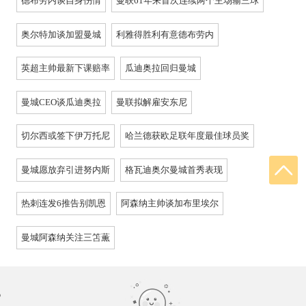
德布劳内谈自身伤情
曼联61年来首次连续两个主场输三球
奥尔特加谈加盟曼城
利雅得胜利有意德布劳内
英超主帅最新下课赔率
瓜迪奥拉回归曼城
曼城CEO谈瓜迪奥拉
曼联拟解雇安东尼
切尔西或签下伊万托尼
哈兰德获欧足联年度最佳球员奖
曼城愿放弃引进努内斯
格瓦迪奥尔曼城首秀表现
热刺连发6推告别凯恩
阿森纳主帅谈加布里埃尔
曼城阿森纳关注三笘薫