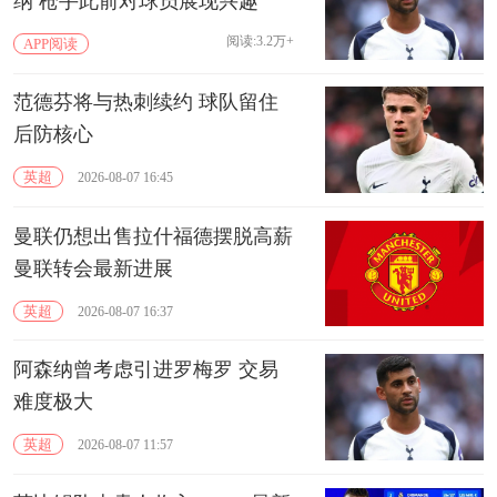
纳 枪手此前对球员展现兴趣
阅读:3.2万+
APP阅读
范德芬将与热刺续约 球队留住
后防核心
英超
2026-08-07 16:45
曼联仍想出售拉什福德摆脱高薪
曼联转会最新进展
英超
2026-08-07 16:37
阿森纳曾考虑引进罗梅罗 交易
难度极大
英超
2026-08-07 11:57