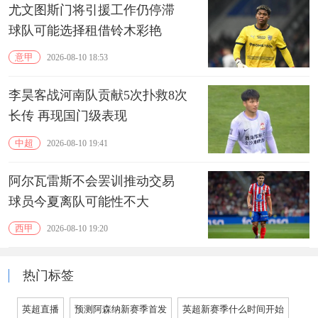
尤文图斯门将引援工作仍停滞
球队可能选择租借铃木彩艳
意甲
2026-08-10 18:53
李昊客战河南队贡献5次扑救8次
长传 再现国门级表现
中超
2026-08-10 19:41
阿尔瓦雷斯不会罢训推动交易
球员今夏离队可能性不大
西甲
2026-08-10 19:20
热门标签
英超直播
预测阿森纳新赛季首发
英超新赛季什么时间开始