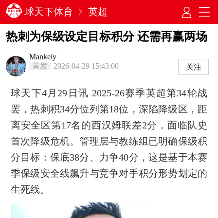
球天下体育
英超
热刺为保级设定目标积分 还需再赢两场
Mankeiy
首发
2026-04-29 15:43:00
关注
球天下4月29日讯 2025-26赛季英超第34轮战
罢，热刺积34分位列第18位，深陷降级区，距
离安全区第17名的西汉姆联差2分，面临队史
首次降级危机。管理层与教练组已明确保级积
分目标：保底38分、力争40分，这是基于本赛
季保级安全线飙升与竞争对手积分形势划定的
生死线。