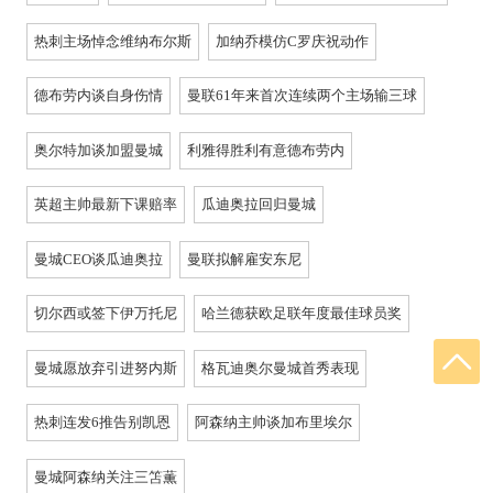
热刺主场悼念维纳布尔斯
加纳乔模仿C罗庆祝动作
德布劳内谈自身伤情
曼联61年来首次连续两个主场输三球
奥尔特加谈加盟曼城
利雅得胜利有意德布劳内
英超主帅最新下课赔率
瓜迪奥拉回归曼城
曼城CEO谈瓜迪奥拉
曼联拟解雇安东尼
切尔西或签下伊万托尼
哈兰德获欧足联年度最佳球员奖
曼城愿放弃引进努内斯
格瓦迪奥尔曼城首秀表现
热刺连发6推告别凯恩
阿森纳主帅谈加布里埃尔
曼城阿森纳关注三笘薫