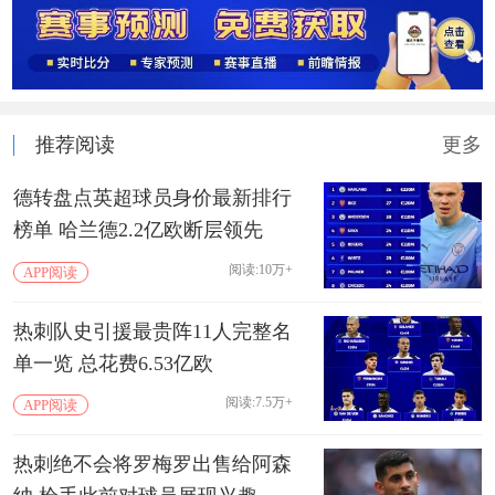
推荐阅读
更多
德转盘点英超球员身价最新排行
榜单 哈兰德2.2亿欧断层领先
阅读:10万+
APP阅读
热刺队史引援最贵阵11人完整名
单一览 总花费6.53亿欧
阅读:7.5万+
APP阅读
热刺绝不会将罗梅罗出售给阿森