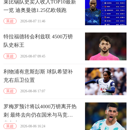
莱比锡队史卖人收入TOP10最新
一览 迪奥曼德1.25亿欧领跑
英超
2026-08-07 11:46
特拉福德转会利兹联 4500万镑
队史标王
英超
2026-08-07 09:45
利物浦有意斯彭斯 球队希望补
充右后卫位置
英超
2026-08-06 17:07
罗梅罗预计将以4000万镑离开热
刺 最终去向仍在国米与马竞的
竞争中
英超
2026-08-06 16:24