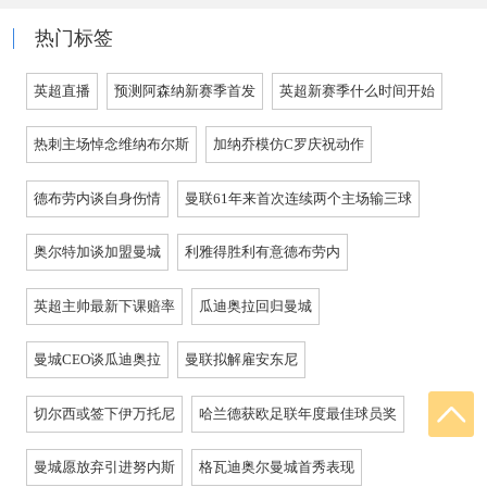
热门标签
英超直播
预测阿森纳新赛季首发
英超新赛季什么时间开始
热刺主场悼念维纳布尔斯
加纳乔模仿C罗庆祝动作
德布劳内谈自身伤情
曼联61年来首次连续两个主场输三球
奥尔特加谈加盟曼城
利雅得胜利有意德布劳内
英超主帅最新下课赔率
瓜迪奥拉回归曼城
曼城CEO谈瓜迪奥拉
曼联拟解雇安东尼
切尔西或签下伊万托尼
哈兰德获欧足联年度最佳球员奖
曼城愿放弃引进努内斯
格瓦迪奥尔曼城首秀表现