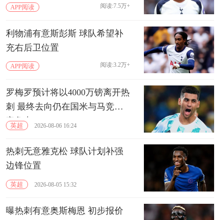
阅读:7.5万+
APP阅读
利物浦有意斯彭斯 球队希望补
充右后卫位置
阅读:3.2万+
APP阅读
罗梅罗预计将以4000万镑离开热
刺 最终去向仍在国米与马竞的
竞争中
英超
2026-08-06 16:24
热刺无意雅克松 球队计划补强
边锋位置
英超
2026-08-05 15:32
曝热刺有意奥斯梅恩 初步报价