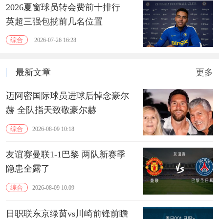
2026夏窗球员转会费前十排行
英超三强包揽前几名位置
综合
2026-07-26 16:28
最新文章
更多
迈阿密国际球员进球后悼念豪尔
赫 全队指天致敬豪尔赫
综合
2026-08-09 10:18
友谊赛曼联1-1巴黎 两队新赛季
隐患全露了
综合
2026-08-09 10:09
日职联东京绿茵vs川崎前锋前瞻