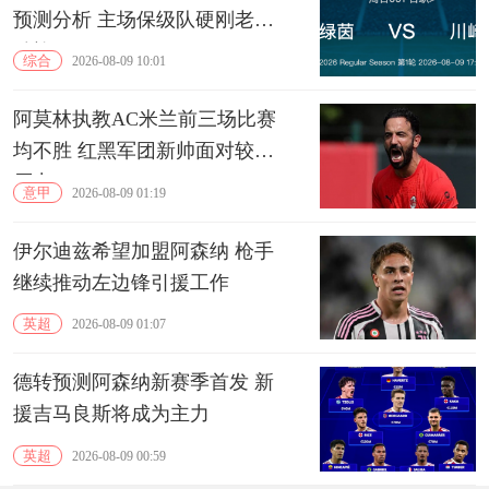
预测分析 主场保级队硬刚老牌
劲旅
综合
2026-08-09 10:01
阿莫林执教AC米兰前三场比赛
均不胜 红黑军团新帅面对较大
压力
意甲
2026-08-09 01:19
伊尔迪兹希望加盟阿森纳 枪手
继续推动左边锋引援工作
英超
2026-08-09 01:07
德转预测阿森纳新赛季首发 新
援吉马良斯将成为主力
英超
2026-08-09 00:59