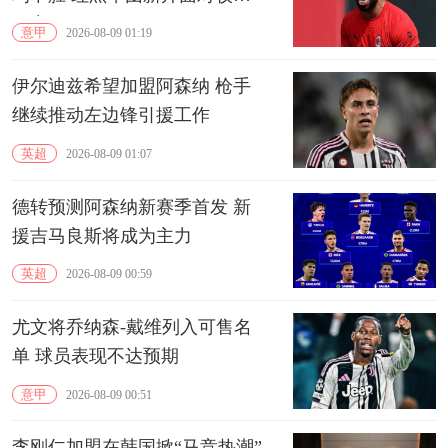
压力
意甲
2026-08-09 01:19
伊尔迪兹希望加盟阿森纳 枪手
继续推动左边锋引援工作
英超
2026-08-09 01:07
德转预测阿森纳新赛季首发 新
援吉马良斯将成为主力
英超
2026-08-09 00:59
尤文将乔纳森-戴维列入可售名
单 球员表现不达预期
意甲
2026-08-09 00:51
李刚仁加盟在韩国掀“马竞热潮”