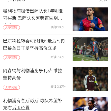
曝利物浦租借巴萨队长1年明夏
可买断 巴萨队长阿劳霍告别诺
坎普
阅读:10万+
APP阅读
巴尔科拉转会可能拖到最后时刻
巴黎圣日耳曼坚持高价立场
阅读:7.5万+
APP阅读
阿森纳与利物浦竞争孔萨 维拉
坚持高价
阅读:3.2万+
APP阅读
利物浦有意斯彭斯 球队希望补
充右后卫位置