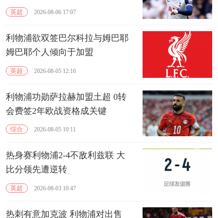
英超
2026-08-06 17:07
利物浦欲双签巴尔科拉与姆巴耶
‌姆巴耶个人倾向于加盟
英超
2026-08-05 12:16
利物浦功勋萨拉赫加盟土超 0转
会费签2年欧战资格成关键
综合
2026-08-05 10:11
热身赛利物浦2-4不敌利兹联 大
比分领先遭逆转
英超
2026-08-03 10:47
热刺有意加克波 利物浦对出售