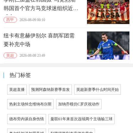
韩国首个官方马竞球迷组织近期
成立
西甲
2026-08-09 00:10
纽卡有意赫伊别尔 喜鹊军团需
要补充中场
英超
2026-08-08 23:49
热门标签
英超直播
预测阿森纳新赛季首发
英超新赛季什么时间开始
热刺主场悼念维纳布尔斯
加纳乔模仿C罗庆祝动作
德布劳内谈自身伤情
曼联61年来首次连续两个主场输三球