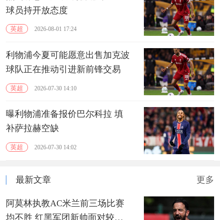
球员持开放态度
英超
2026-08-01 17:24
利物浦今夏可能愿意出售加克波
球队正在推动引进新前锋交易
英超
2026-07-30 14:10
曝利物浦准备报价巴尔科拉 填
补萨拉赫空缺
英超
2026-07-30 14:02
最新文章
更多
阿莫林执教AC米兰前三场比赛
均不胜 红黑军团新帅面对较大