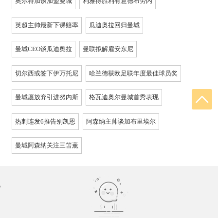
奥尔特加谈加盟曼城
利雅得胜利有意德布劳内
英超主帅最新下课赔率
瓜迪奥拉回归曼城
曼城CEO谈瓜迪奥拉
曼联拟解雇安东尼
切尔西或签下伊万托尼
哈兰德获欧足联年度最佳球员奖
曼城愿放弃引进努内斯
格瓦迪奥尔曼城首秀表现
热刺连发6推告别凯恩
阿森纳主帅谈加布里埃尔
曼城阿森纳关注三笘薫