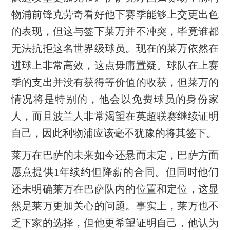
物浦前锋克劳奇看好他下赛季能够上交更出色
的表现，但这与签下莱万并不冲突，毕竟谁都
无法抗拒这名世界级球员。现在的莱万依然在
进球上非常高效，这点毋庸置疑。球队在上赛
季的支出并没有获得等价值的收获，但莱万的
情况将是特别的，他会以免费球员的身份家
人，而且波兰人非常渴望在英超联赛继续证明
自己，因此利物浦应该毫不犹豫的将其签下。
莱万在巴萨的未来如今还悬而未定，巴萨方面
愿意提供1年续约但降薪的合同。但同时他们
还未明确莱万在巴萨队内的位置和定位，这显
然是莱万更加关心的问题。事实上，莱万也不
乏下家的选择，但他更希望证明自己，他认为