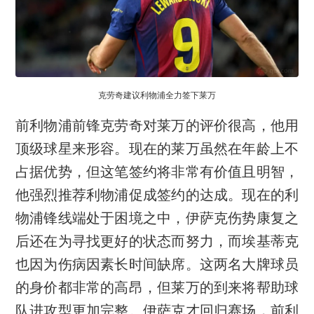
克劳奇建议利物浦全力签下莱万
前利物浦前锋克劳奇对莱万的评价很高，他用
顶级球星来形容。现在的莱万虽然在年龄上不
占据优势，但这笔签约将非常有价值且明智，
他强烈推荐利物浦促成签约的达成。现在的利
物浦锋线端处于困境之中，伊萨克伤势康复之
后还在为寻找更好的状态而努力，而埃基蒂克
也因为伤病因素长时间缺席。这两名大牌球员
的身价都非常的高昂，但莱万的到来将帮助球
队进攻型更加完整。伊萨克才回归赛场，前利