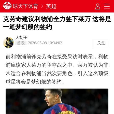
球天下体育
英超
克劳奇建议利物浦全力签下莱万 这将是
一笔梦幻般的签约
大胡子
首发
2026-05-08 10:34:02
关注
前利物浦前锋克劳奇在接受采访时表示，利物
浦应该家人莱万的争夺战之中。莱万被认为非
常适合在利物浦当然次要角色，引入这名顶级
球星将会是梦幻般的签约。