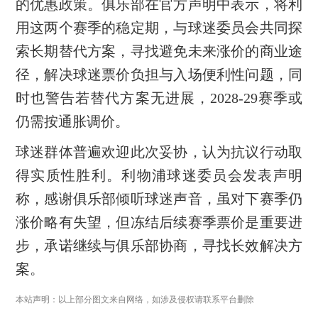
的优惠政策。俱乐部在官方声明中表示，将利
用这两个赛季的稳定期，与球迷委员会共同探
索长期替代方案，寻找避免未来涨价的商业途
径，解决球迷票价负担与入场便利性问题，同
时也警告若替代方案无进展，2028-29赛季或
仍需按通胀调价。
球迷群体普遍欢迎此次妥协，认为抗议行动取
得实质性胜利。利物浦球迷委员会发表声明
称，感谢俱乐部倾听球迷声音，虽对下赛季仍
涨价略有失望，但冻结后续赛季票价是重要进
步，承诺继续与俱乐部协商，寻找长效解决方
案。
本站声明：以上部分图文来自网络，如涉及侵权请联系平台删除