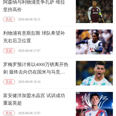
阿森纳与利物浦竞争孔萨 维拉
坚持高价
英超
2026-08-06 18:21
利物浦有意斯彭斯 球队希望补
充右后卫位置
英超
2026-08-06 17:07
罗梅罗预计将以4000万镑离开热
刺 最终去向仍在国米与马竞的
竞争中
英超
2026-08-06 16:24
富安健洋加盟水晶宫 试训成功
重返英超
英超
2026-08-06 12:07