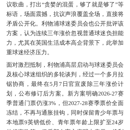
议歌曲，打出“贪婪的混蛋，够了就是够了”等
标语，场面震撼，抗议声浪覆盖全场，直接将
矛盾公开化。利物浦球迷委员会也公开批评该
方案，认为连续三年涨价忽视普通球迷负担能
力，尤其在英国生活成本高企背景下，此举加
重球迷经济压力。
面对激烈抵制，利物浦高层启动与球迷委员会
及核心球迷组织的多轮谈判，经过一个多月拉
锯协商，最终在5月7日官宣废除三年涨价计
划，公布修订后方案。新方案明确2026-27赛
季普通门票仍涨3%，但2027-28赛季票价全面
冻结，不再与通胀挂钩，同时保留青少年票与
本地票9英镑低价、青年票年龄上限扩至24岁