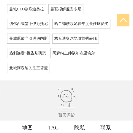
曼城CEO谈瓜迪奥拉
曼联拟解雇安东尼
切尔西或签下伊万托尼
哈兰德获欧足联年度最佳球员奖
曼城愿放弃引进努内斯
格瓦迪奥尔曼城首秀表现
热刺连发6推告别凯恩
阿森纳主帅谈加布里埃尔
曼城阿森纳关注三笘薫
地图
TAG
隐私
联系