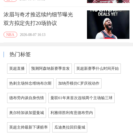
浓眉与奇才推迟续约细节曝光
双方拟定先打20场协议
NBA
2026-08-07 16:13
热门标签
英超直播
预测阿森纳新赛季首发
英超新赛季什么时间开始
热刺主场悼念维纳布尔斯
加纳乔模仿C罗庆祝动作
德布劳内谈自身伤情
曼联61年来首次连续两个主场输三球
奥尔特加谈加盟曼城
利雅得胜利有意德布劳内
英超主帅最新下课赔率
瓜迪奥拉回归曼城