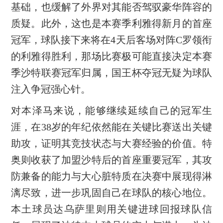
基础，也缓解了外界对其能否驾驭豪华阵容的
质疑。此外，这也是本赛季利雅得新月的首座
冠军，球队接下来将在4天后客场对阵C罗领衔
的利雅得胜利，那场比赛极可能直接决定本赛
季沙特联赛冠军归属，国王杯夺冠无疑为球队
注入争冠强心针。
对本泽马来说，能够继续延续自己的冠军生
涯，在38岁的年纪依然能在关键比赛送出关键
助攻，证明其竞技状态与大赛经验的价值。特
奥则收获了加盟沙特后的首座重要冠军，其攻
防兼备的能力与大心脏特质在决赛中展现得淋
漓尽致，进一步巩固自己在球队的核心地位。
本土球员达乌萨里则用关键进球回报球队信