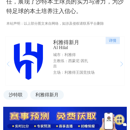
任，展现了沙特本土球员的实力与潜力，为沙
特足球的本土培养注入信心。
本站声明：以上部分图文来自网络，如涉及侵权请联系平台删除
详情
利雅得新月
Al Hilal
城市：利雅得
主教练：西蒙尼·因扎
吉
主场：利雅得王国竞技场
沙特联
利雅得新月