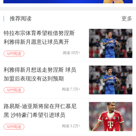
推荐阅读
更多
特拉布宗体育希望租借努涅斯
利雅得新月愿意让球员离开
阅读:10万+
APP阅读
利雅得新月想送走努涅斯 球员
加盟后表现没有达到预期
阅读:7.5万+
APP阅读
路易斯-迪亚斯将留在拜仁慕尼
黑 沙特豪门希望引进球员
阅读:3.2万+
APP阅读