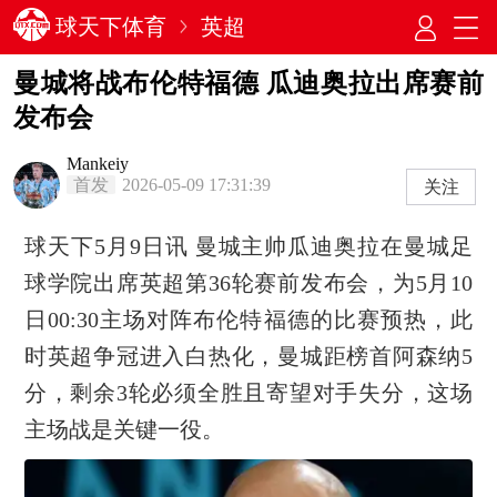
球天下体育
英超
曼城将战布伦特福德 瓜迪奥拉出席赛前
发布会
Mankeiy
首发
2026-05-09 17:31:39
关注
球天下5月9日讯 曼城主帅瓜迪奥拉在曼城足
球学院出席英超第36轮赛前发布会，为5月10
日00:30主场对阵布伦特福德的比赛预热，此
时英超争冠进入白热化，曼城距榜首阿森纳5
分，剩余3轮必须全胜且寄望对手失分，这场
主场战是关键一役。