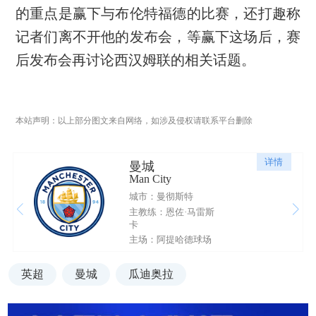
的重点是赢下与布伦特福德的比赛，还打趣称
记者们离不开他的发布会，等赢下这场后，赛
后发布会再讨论西汉姆联的相关话题。
本站声明：以上部分图文来自网络，如涉及侵权请联系平台删除
详情
曼城
Man City
城市：曼彻斯特
主教练：恩佐·马雷斯
卡
主场：阿提哈德球场
英超
曼城
瓜迪奥拉