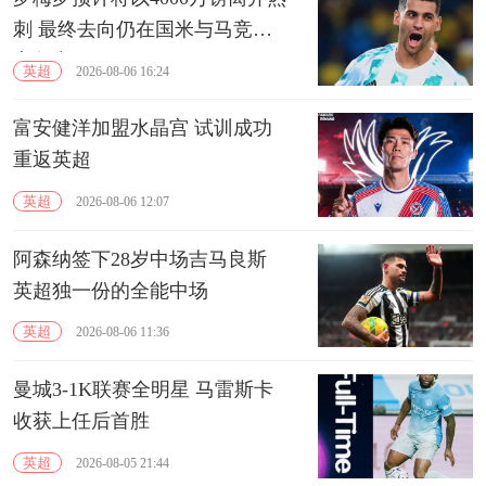
刺 最终去向仍在国米与马竞的
竞争中
英超
2026-08-06 16:24
富安健洋加盟水晶宫 试训成功
重返英超
英超
2026-08-06 12:07
阿森纳签下28岁中场吉马良斯
英超独一份的全能中场
英超
2026-08-06 11:36
曼城3-1K联赛全明星 马雷斯卡
收获上任后首胜
英超
2026-08-05 21:44