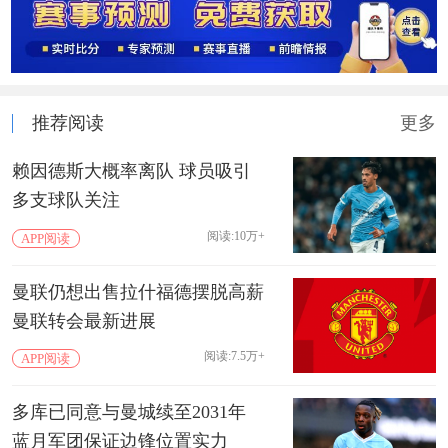
推荐阅读
更多
赖因德斯大概率离队 球员吸引
多支球队关注
阅读:10万+
APP阅读
曼联仍想出售拉什福德摆脱高薪
曼联转会最新进展
阅读:7.5万+
APP阅读
多库已同意与曼城续至2031年
蓝月军团保证边锋位置实力