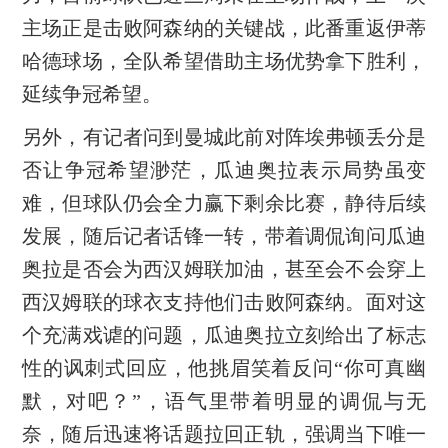
主场正是击败阿森纳的关键战，此番重返伊蒂
哈德球场，全队希望借助主场优势拿下胜利，
延续争冠希望。
另外，有记者问到曼城此前对阵埃弗顿丢分是
否让争冠希望渺茫，瓜迪奥拉表示局势虽变
难，但球队仍会全力赢下剩余比赛，静待后续
发展，随后记者话锋一转，带着调侃询问瓜迪
奥拉是否会为西汉姆联加油，甚至会不会穿上
西汉姆联的球衣支持他们击败阿森纳。面对这
个充满戏谑的问题，瓜迪奥拉立刻给出了标志
性的讽刺式回应，他挑眉笑着反问“你可真幽
默，对吧？”，语气里带着明显的调侃与无
奈，随后迅速将话题拉回正轨，强调当下唯一