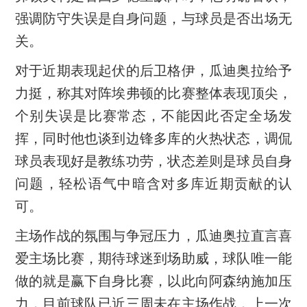
强调防守失误是自身问题，与球员是否出场无
关。
对于近期表现起伏的后卫格伊，瓜迪奥拉给予
力挺，称其对阵埃弗顿的比赛整体表现顶尖，
个别失误是比赛常态，不能因此否定全场发
挥，同时他也谈到边锋多库的火热状态，调侃
球员表现好是教练功劳，状态差则是球员自身
问题，轻松语气中暗含对多库近期贡献的认
可。
主场作战的氛围与争冠压力，瓜迪奥拉直言喜
爱主场比赛，期待球迷到场助威，球队唯一能
做的就是赢下自身比赛，以此向阿森纳施加压
力，目前球队已近三周未在主场作战，上一次