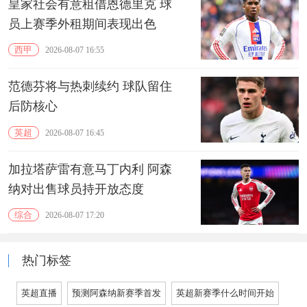
皇家社会有意租借恩德里克 球
员上赛季外租期间表现出色
西甲
2026-08-07 16:55
范德芬将与热刺续约 球队留住
后防核心
英超
2026-08-07 16:45
加拉塔萨雷有意马丁内利 阿森
纳对出售球员持开放态度
综合
2026-08-07 17:20
热门标签
英超直播
预测阿森纳新赛季首发
英超新赛季什么时间开始