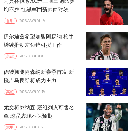
阿莫林执教AC米兰前三场比赛
均不胜 红黑军团新帅面对较大
压力
意甲
2026-08-09 01:19
伊尔迪兹希望加盟阿森纳 枪手
继续推动左边锋引援工作
英超
2026-08-09 01:07
德转预测阿森纳新赛季首发 新
援吉马良斯将成为主力
英超
2026-08-09 00:59
尤文将乔纳森-戴维列入可售名
单 球员表现不达预期
意甲
2026-08-09 00:51