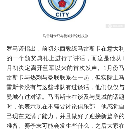
马雷斯卡只与曼城讨论过执教
罗马诺指出，前切尔西教练马雷斯卡在意大利
的一个颁奖典礼上进行了讲话，而这是他从1
月初决定离开蓝军以来的首次发声。1月份马
雷斯卡与热刺与曼联联系在一起，但实际上马
雷斯卡没有与这些球队有过谈话，他们仅仅与
曼城有过对话。马雷斯卡在谈及与曼城的话题
时，他表示现在不需要讨论俱乐部，他感觉自
己现在充满了能力，并且做好了迎接新篇章的
准备。赛季末可能会发生些什么，之后大家在