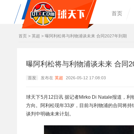
首页
首页
>
英超
>
曝阿利松将与利物浦谈未来 合同2027年到期
曝阿利松将与利物浦谈未来 合同20
首发
发布在
英超
2026-05-12 17:08:03
球天下5月12日讯 据记者Mirko Di Nata
方向。阿利松现年33岁，目前与利物浦的合同将持
谈判中明确未来计划。