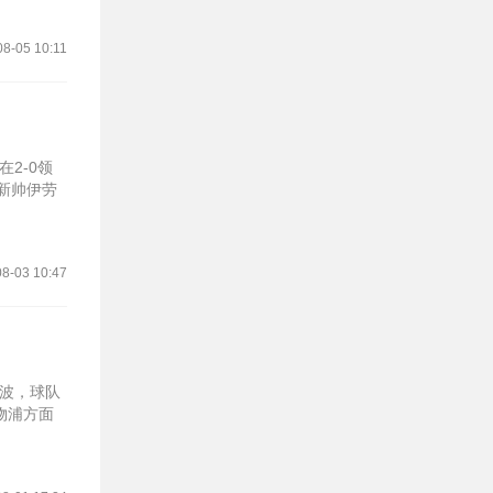
08-05 10:11
2-0领
新帅伊劳
8-03 10:47
克波，球队
物浦方面