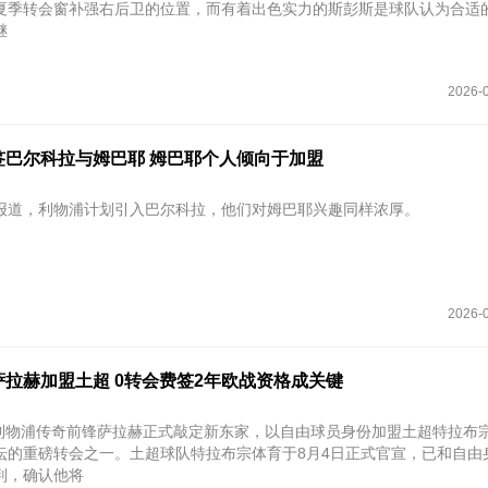
夏季转会窗补强右后卫的位置，而有着出色实力的斯彭斯是球队认为合适
继
2026-0
巴尔科拉与姆巴耶 ‌姆巴耶个人倾向于加盟
报道，利物浦计划引入巴尔科拉，他们对姆巴耶兴趣同样浓厚。
2026-0
拉赫加盟土超 0转会费签2年欧战资格成关键
月，利物浦传奇前锋萨拉赫正式敲定新东家，以自由球员身份加盟土超特拉布
坛的重磅转会之一。土超球队特拉布宗体育于8月4日正式官宣，已和自由
判，确认他将