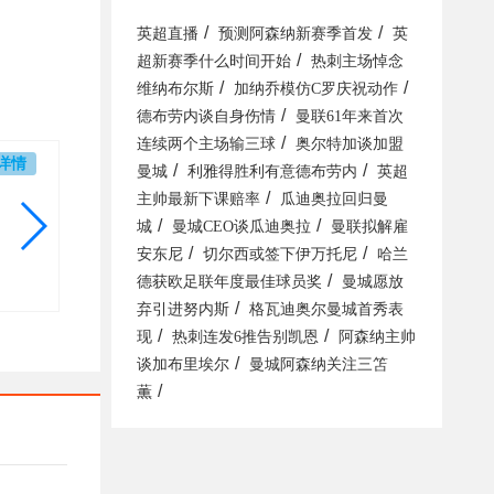
/
/
英超直播
预测阿森纳新赛季首发
英
/
超新赛季什么时间开始
热刺主场悼念
/
/
维纳布尔斯
加纳乔模仿C罗庆祝动作
/
德布劳内谈自身伤情
曼联61年来首次
/
连续两个主场输三球
奥尔特加谈加盟
详情
/
/
曼城
利雅得胜利有意德布劳内
英超
/
主帅最新下课赔率
瓜迪奥拉回归曼
/
/
城
曼城CEO谈瓜迪奥拉
曼联拟解雇
/
/
安东尼
切尔西或签下伊万托尼
哈兰
/
德获欧足联年度最佳球员奖
曼城愿放
/
弃引进努内斯
格瓦迪奥尔曼城首秀表
/
/
现
热刺连发6推告别凯恩
阿森纳主帅
/
谈加布里埃尔
曼城阿森纳关注三笘
/
薫