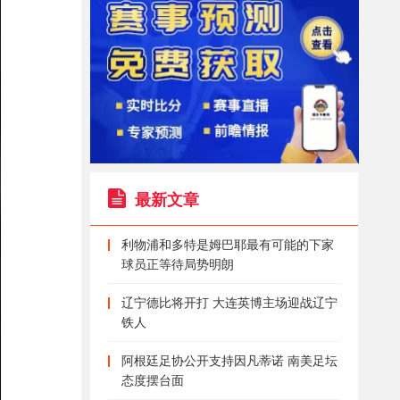
最新文章
利物浦和多特是姆巴耶最有可能的下家
球员正等待局势明朗
辽宁德比将开打 大连英博主场迎战辽宁
铁人
阿根廷足协公开支持因凡蒂诺 南美足坛
态度摆台面