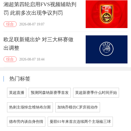
湘超第四轮启用FVS视频辅助判
罚 此前多次出现争议判罚
综合
2026-08-07 19:07
欧足联新规出炉 对三大杯赛做
出调整
综合
2026-08-07 18:44
热门标签
英超直播
预测阿森纳新赛季首发
英超新赛季什么时间开始
热刺主场悼念维纳布尔斯
加纳乔模仿C罗庆祝动作
德布劳内谈自身伤情
曼联61年来首次连续两个主场输三球