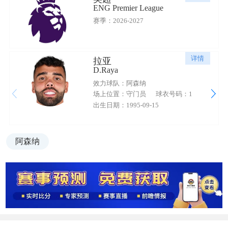
ENG Premier League
赛季：2026-2027
详情
拉亚
D.Raya
效力球队：阿森纳
场上位置：守门员
球衣号码：1
出生日期：1995-09-15
阿森纳