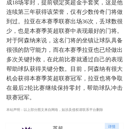
成18场零封，提前锁定英超金手套奖，这是他
连续第三年获得该荣誉，仅有少数传奇门将做
到过。拉亚在本赛季联赛出场36次，丢球数很
少，也是本赛季英超联赛中表现最好的门将。
对于阿森纳来说，这名门将的坐镇让球队具备
很强的防守能力，而在本赛季拉亚也已经做出
多次关键扑救，在此前比赛就通过自己的表现
帮助球队获得关键分数。目前，阿森纳有很大
机会获得本赛季英超联赛冠军，拉亚也将争取
在最后2轮比赛继续保持零封，帮助球队冲击
联赛冠军。
本站声明：以上部分图文来自网络，如涉及侵权请联系平台删除
详情
英超