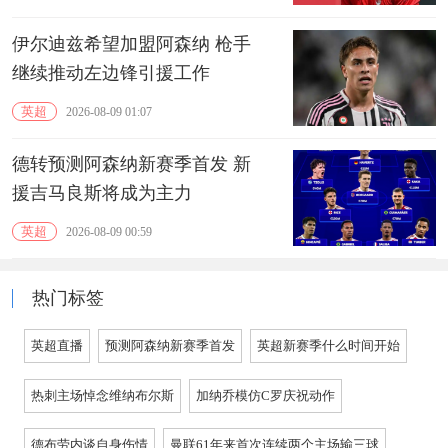
伊尔迪兹希望加盟阿森纳 枪手
继续推动左边锋引援工作
英超
2026-08-09 01:07
德转预测阿森纳新赛季首发 新
援吉马良斯将成为主力
英超
2026-08-09 00:59
热门标签
英超直播
预测阿森纳新赛季首发
英超新赛季什么时间开始
热刺主场悼念维纳布尔斯
加纳乔模仿C罗庆祝动作
德布劳内谈自身伤情
曼联61年来首次连续两个主场输三球