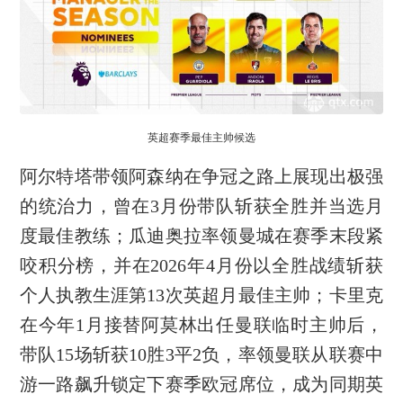
英超赛季最佳主帅候选
阿尔特塔带领阿森纳在争冠之路上展现出极强
的统治力，曾在3月份带队斩获全胜并当选月
度最佳教练；瓜迪奥拉率领曼城在赛季末段紧
咬积分榜，并在2026年4月份以全胜战绩斩获
个人执教生涯第13次英超月最佳主帅；卡里克
在今年1月接替阿莫林出任曼联临时主帅后，
带队15场斩获10胜3平2负，率领曼联从联赛中
游一路飙升锁定下赛季欧冠席位，成为同期英