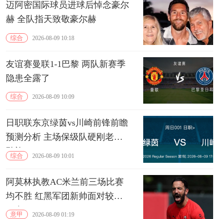
迈阿密国际球员进球后悼念豪尔
赫 全队指天致敬豪尔赫
综合
2026-08-09 10:18
友谊赛曼联1-1巴黎 两队新赛季
隐患全露了
综合
2026-08-09 10:09
日职联东京绿茵vs川崎前锋前瞻
预测分析 主场保级队硬刚老牌
劲旅
综合
2026-08-09 10:01
阿莫林执教AC米兰前三场比赛
均不胜 红黑军团新帅面对较大
压力
意甲
2026-08-09 01:19