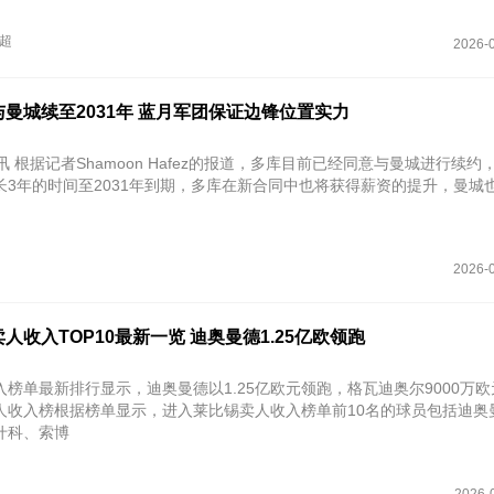
超
2026-0
曼城续至2031年 蓝月军团保证边锋位置实力
讯 根据记者Shamoon Hafez的报道，多库目前已经同意与曼城进行续约
长3年的时间至2031年到期，多库在新合同中也将获得薪资的提升，曼城
2026-0
人收入TOP10最新一览 迪奥曼德1.25亿欧领跑
榜单最新排行显示，迪奥曼德以1.25亿欧元领跑，格瓦迪奥尔9000万
人收入榜根据榜单显示，进入莱比锡卖人收入榜单前10名的球员包括迪奥
什科、索博
2026-