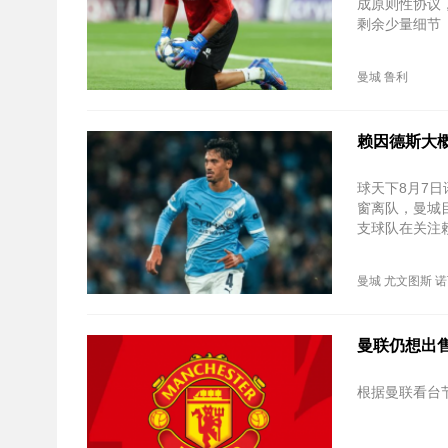
成原则性协议，
剩余少量细节
曼城
鲁利
赖因德斯大
球天下8月7
窗离队，曼城
支球队在关注
曼城
尤文图斯
诺
曼联仍想出
根据曼联看台