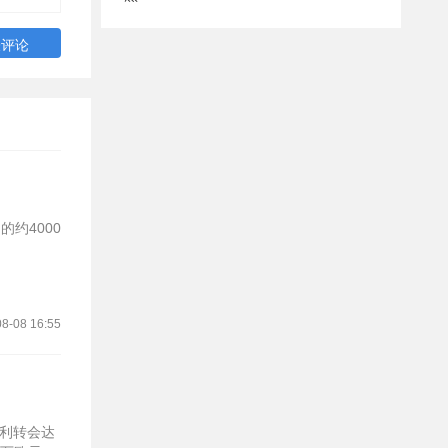
的约4000
8-08 16:55
鲁利转会达