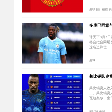
曼联
拉什福德
英
多库已同意与
球天下8月7日
将会把合同延
这名边锋位
曼城
莱比锡队史卖
莱比锡卖人收入
二。莱比锡卖
瓦迪奥尔、舍
莱比锡
英超