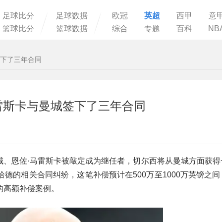
足球比分
足球数据
欧冠
英超
西甲
意
篮球比分
篮球数据
综合
专题
百科
NB
签下了三年合同
雷斯卡与曼城签下了三年合同
曼城、恩佐·马雷斯卡被敲定成为继任者，切尔西将从曼城方面获得
德的相关合同纠纷，这笔补偿预计在500万至1000万英镑之间
的高额补偿案例。