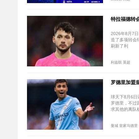
特拉福德转会
2026年8月
造了多项转会纪
刷新了利
利兹联
英超
罗德里加盟
球天下8月6
罗德里，不过
求其他的离队
曼城
皇家马德里