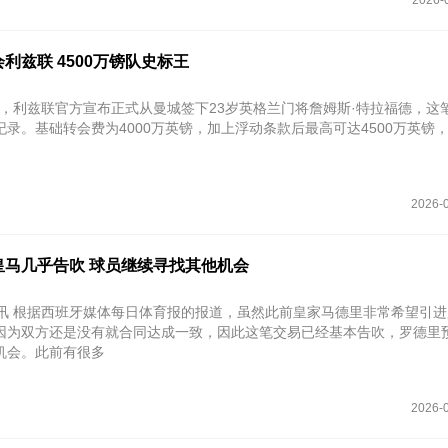
利兹联 4500万镑队史标王
7日，利兹联官方宣布正式从曼城签下23岁英格兰门将詹姆斯·特拉福德，这
录。基础转会费为‌4000万英镑‌，加上浮动条款后最高可达‌4500万英镑‌
2026-0
皇马几乎告吹 球员继续寻找其他机会
日讯 根据西班牙媒体每日体育报的报道，虽然此前皇家马德里非常希望引
因为双方还是没有就合同达成一致，因此这笔交易已经基本告吹，罗德里
机会。此前有很多
2026-0