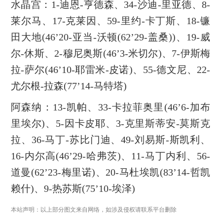
水晶宫：1-迪恩-亨德森、34-沙迪-里亚德、8-
莱尔马、17-克莱因、59-里约-卡丁斯、18-镰
田大地(46’20-亚当-沃顿(62’29-盖桑))、19-威
尔-休斯、2-穆尼奥斯(46’3-米切尔)、7-伊斯梅
拉-萨尔(46’10-耶雷米-皮诺)、55-德文尼、22-
尤尔根-拉森(77’14-马特塔)
阿森纳：13-凯帕、33-卡拉菲奥里(46’6-加布
里埃尔)、5-因卡皮耶、3-克里斯蒂安-莫斯克
拉、36-马丁-苏比门迪、49-刘易斯-斯凯利、
16-内尔高(46’29-哈弗茨)、11-马丁内利、56-
道曼(62’23-梅里诺)、20-马杜埃凯(83’14-哲凯
赖什)、9-热苏斯(75’10-埃泽)
本站声明：以上部分图文来自网络，如涉及侵权请联系平台删除