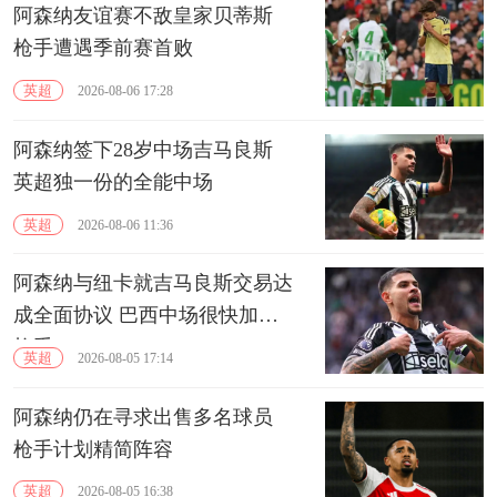
阿森纳友谊赛不敌皇家贝蒂斯
枪手遭遇季前赛首败
英超
2026-08-06 17:28
阿森纳签下28岁中场吉马良斯
英超独一份的全能中场
英超
2026-08-06 11:36
阿森纳与纽卡就吉马良斯交易达
成全面协议 巴西中场很快加盟
枪手
英超
2026-08-05 17:14
阿森纳仍在寻求出售多名球员
枪手计划精简阵容
英超
2026-08-05 16:38