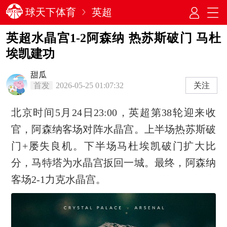
球天下体育
英超
英超水晶宫1-2阿森纳 热苏斯破门 马杜
埃凯建功
甜瓜
首发
2026-05-25 01:07:32
关注
北京时间5月24日23:00，英超第38轮迎来收
官，阿森纳客场对阵水晶宫。上半场热苏斯破
门+屡失良机。下半场马杜埃凯破门扩大比
分，马特塔为水晶宫扳回一城。最终，阿森纳
客场2-1力克水晶宫。