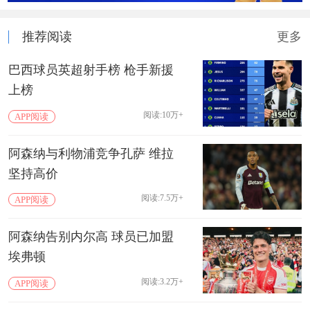
推荐阅读
更多
巴西球员英超射手榜 枪手新援
上榜
阅读:10万+
APP阅读
阿森纳与利物浦竞争孔萨 维拉
坚持高价
阅读:7.5万+
APP阅读
阿森纳告别内尔高 球员已加盟
埃弗顿
阅读:3.2万+
APP阅读