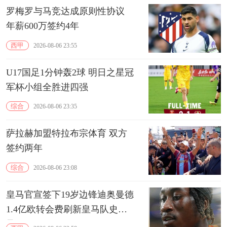
罗梅罗与马竞达成原则性协议
年薪600万签约4年
西甲
2026-08-06 23:55
U17国足1分钟轰2球 明日之星冠
军杯小组全胜进四强
综合
2026-08-06 23:35
萨拉赫加盟特拉布宗体育 双方
签约两年
综合
2026-08-06 23:08
皇马官宣签下19岁边锋迪奥曼德
1.4亿欧转会费刷新皇马队史纪
录