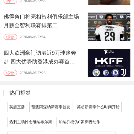
西甲
2026-08-06 22:58
佛得角门将亮相智利俱乐部主场
月薪全智利联赛排第二
综合
2026-08-06 22:54
四大欧洲豪门访港近9万球迷奔
赴 四大优势助香港成办赛首选
地
综合
2026-08-06 22:23
热门标签
英超直播
预测阿森纳新赛季首发
英超新赛季什么时间开始
热刺主场悼念维纳布尔斯
加纳乔模仿C罗庆祝动作