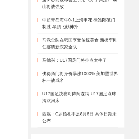
山将战强敌
中超青岛海牛0-1上海申花 徐皓阳破门
制胜 牟鹏飞献神扑
马竞全队在韩国享受传统美食 新援李刚
仁宴请新东家全队
马德兴：U17国足门将扑点太牛了
佛得角门将身价暴涨1000% 美加墨世界
杯一战成名
U17国足决赛对阵阿森纳 U17国足点球
淘汰河床
西媒：C罗婚礼不是8月8日 具体日期未
公布