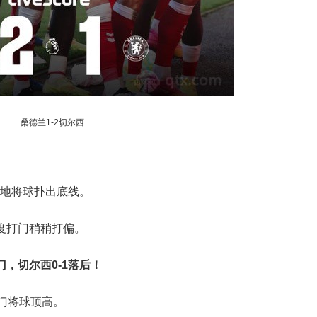
桑德兰1-2切尔西
倒地将球扑出底线。
度打门稍稍打偏。
，切尔西0-1落后！
攻门将球顶高。