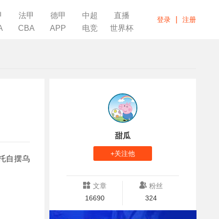
甲
法甲
德甲
中超
直播
|
登录
注册
A
CBA
APP
电竞
世界杯
甜瓜
+关注他
斯托自摆乌
文章
粉丝
16690
324