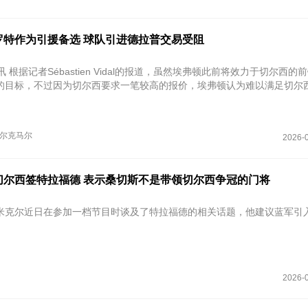
罗特作为引援备选 球队引进德拉普交易受阻
讯 根据记者Sébastien Vidal的报道，虽然埃弗顿此前将效力于切尔西的
的目标，不过因为切尔西要求一笔较高的报价，埃弗顿认为难以满足切尔
尔克马尔
2026-0
切尔西签特拉福德 表示桑切斯不是带领切尔西争冠的门将
米克尔近日在参加一档节目时谈及了特拉福德的相关话题，他建议蓝军引
2026-0