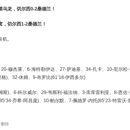
乌龙，切尔西0-2桑德兰！
，切尔西1-2桑德兰！
良机。
20-穆杰莱、6-海特勒伊达、27-萨迪基、34-扎卡、10-尼尔松-
里格)、32-休姆、9-布罗比(61’18-伊西多尔)
-詹姆斯)、6-科尔威尔、29-韦斯利-福法纳、3-库库雷利亚、8-恩佐
85’34-乔希-阿昌庞)、10-帕尔默、7-佩德罗-内托(65’23-特雷沃
台删除