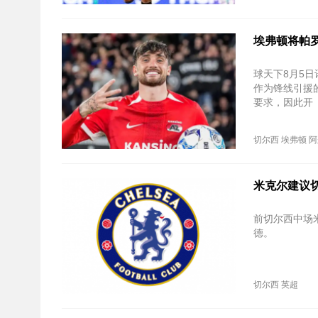
埃弗顿将帕
球天下8月5日
作为锋线引援
要求，因此开
切尔西
埃弗顿
阿
米克尔建议
前切尔西中场
德。
切尔西
英超