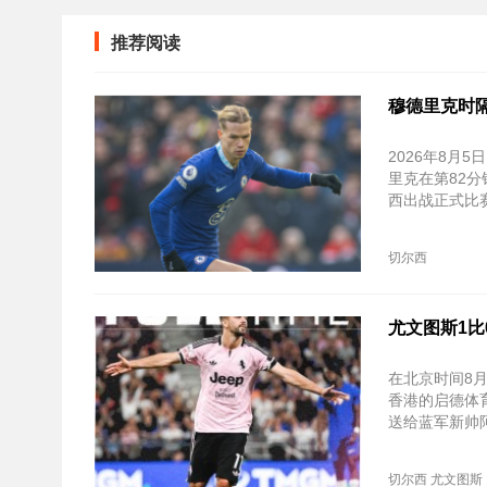
推荐阅读
穆德里克时隔
2026年8
里克在第82分
西出战正式比
切尔西
尤文图斯1比
在北京时间8
香港的启德体
送给蓝军新帅
切尔西
尤文图斯