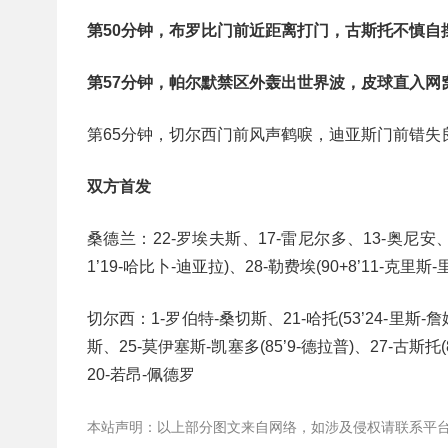
第50分钟，布罗比门前近距离打门，古斯托不慎自摆
第57分钟，帕尔默禁区外轰出世界波，皮球直入网窝
第65分钟，切尔西门前风声鹤唳，迪亚斯门前错失
双方首发
桑德兰：22-罗埃夫斯、17-雷尼尔多、13-奥尼安、
1’19-哈比卜-迪亚拉)、28-勒费埃(90+8’11-克里斯-
切尔西：1-罗伯特-桑切斯、21-哈托(53’24-里斯
斯、25-莫伊塞斯-凯塞多(85’9-德拉普)、27-古斯托(
20-若昂-佩德罗
本站声明：以上部分图文来自网络，如涉及侵权请联系平