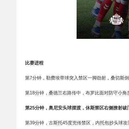
比赛进程
第7分钟，勒费埃带球突入禁区一脚劲射，桑切斯
第18分钟，桑德兰右路传中，布罗比面对防守小角
第25分钟，奥尼安头球摆渡，休斯禁区右侧撩射破门
第39分钟，古斯托45度兜传禁区，内托包抄头球