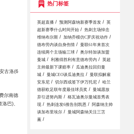
热门标签
/
/
英超直播
预测阿森纳新赛季首发
英
/
超新赛季什么时间开始
热刺主场悼念
/
/
维纳布尔斯
加纳乔模仿C罗庆祝动作
/
德布劳内谈自身伤情
曼联61年来首次
/
连续两个主场输三球
奥尔特加谈加盟
/
/
曼城
利雅得胜利有意德布劳内
英超
/
主帅最新下课赔率
瓜迪奥拉回归曼
安古洛(6
/
/
城
曼城CEO谈瓜迪奥拉
曼联拟解雇
/
/
安东尼
切尔西或签下伊万托尼
哈兰
/
德获欧足联年度最佳球员奖
曼城愿放
-费尔南德
/
弃引进努内斯
格瓦迪奥尔曼城首秀表
-查洛巴)、
/
/
现
热刺连发6推告别凯恩
阿森纳主帅
/
谈加布里埃尔
曼城阿森纳关注三笘
/
薫