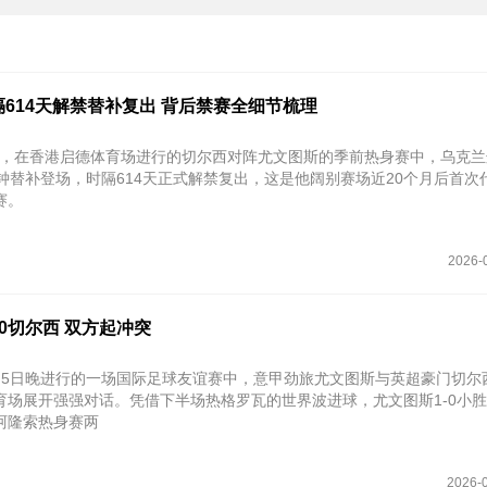
614天解禁替补复出 背后禁赛全细节梳理
月5日，在香港启德体育场进行的切尔西对阵尤文图斯的季前热身赛中，乌克
钟替补登场，时隔‌614天‌正式解禁复出，这是他阔别赛场近20个月后首次
赛。
2026-
0切尔西 双方起冲突
月5日晚进行的一场国际足球友谊赛中，意甲劲旅尤文图斯与英超豪门切尔
育场展开强强对话。凭借下半场热格罗瓦的世界波进球，尤文图斯1-0小
阿隆索热身赛两
2026-0