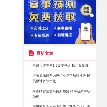
最新文章
中超大连英博1-0辽宁铁人 斯坦丘制胜
卢卡库加盟费内巴切交易正加速推进 球
员预计转战土超
阿森纳官宣吉马良斯加盟 枪手迎来中场
强援
唐田赛前发布会上引用《孙子兵法》 泰