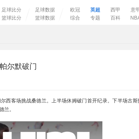
足球比分
足球数据
欧冠
英超
西甲
意
篮球比分
篮球数据
综合
专题
百科
NB
 帕尔默破门
官，切尔西客场挑战桑德兰。上半场休姆破门首开纪录。下半场古
桑德兰。