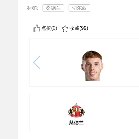
标签:
桑德兰
切尔西
点赞(
0
)
收藏(
99
)
桑德兰