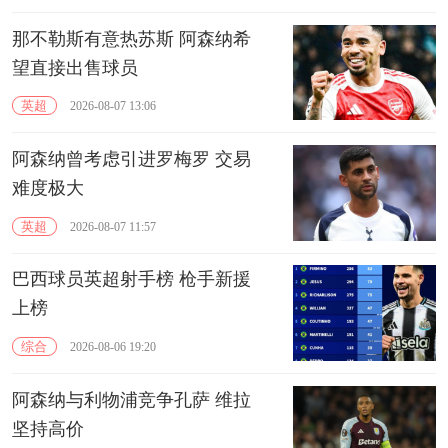
那不勒斯有意热苏斯 阿森纳希
望直接出售球员
英超
2026-08-07 13:06
阿森纳曾考虑引进罗梅罗 交易
难度极大
英超
2026-08-07 11:57
巴西球员英超射手榜 枪手新援
上榜
综合
2026-08-06 19:20
阿森纳与利物浦竞争孔萨 维拉
坚持高价