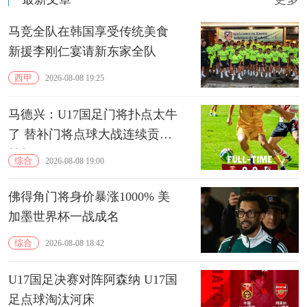
马竞全队在韩国享受传统美食
新援李刚仁宴请新东家全队
西甲
2026-08-08 19:25
马德兴：U17国足门将扑点太牛
了 替补门将点球大战连续贡献
扑救
综合
2026-08-08 19:00
佛得角门将身价暴涨1000% 美
加墨世界杯一战成名
综合
2026-08-08 18:42
U17国足决赛对阵阿森纳 U17国
足点球淘汰河床