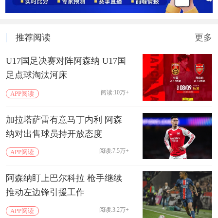
推荐阅读
更多
U17国足决赛对阵阿森纳 U17国
足点球淘汰河床
阅读:10万+
APP阅读
加拉塔萨雷有意马丁内利 阿森
纳对出售球员持开放态度
阅读:7.5万+
APP阅读
阿森纳盯上巴尔科拉 枪手继续
推动左边锋引援工作
阅读:3.2万+
APP阅读