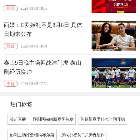
综合
2026-08-08 18:38
西媒：C罗婚礼不是8月8日 具体
日期未公布
综合
2026-08-08 18:01
泰山9日晚主场迎战津门虎 泰山
刚经历换帅
中超
2026-08-08 17:56
热门标签
英超直播
预测阿森纳新赛季首发
英超新赛季什么时间开始
热刺主场悼念维纳布尔斯
加纳乔模仿C罗庆祝动作