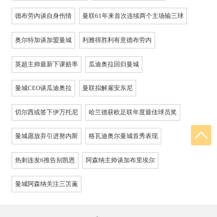
德布劳内谈自身伤情
曼联61年来首次连续两个主场输三球
奥尔特加谈加盟曼城
利雅得胜利有意德布劳内
英超主帅最新下课赔率
瓜迪奥拉回归曼城
曼城CEO谈瓜迪奥拉
曼联拟解雇安东尼
切尔西或签下伊万托尼
哈兰德获欧足联年度最佳球员奖
曼城愿放弃引进努内斯
格瓦迪奥尔曼城首秀表现
热刺连发6推告别凯恩
阿森纳主帅谈加布里埃尔
曼城阿森纳关注三笘薫