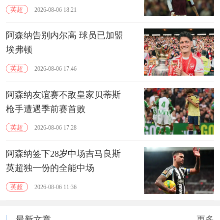
英超
2026-08-06 18:21
阿森纳告别内尔高 球员已加盟
埃弗顿
英超
2026-08-06 17:46
阿森纳友谊赛不敌皇家贝蒂斯
枪手遭遇季前赛首败
英超
2026-08-06 17:28
阿森纳签下28岁中场吉马良斯
英超独一份的全能中场
英超
2026-08-06 11:36
最新文章
更多