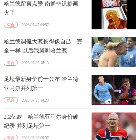
哈兰德留言点赞 南通非遗糖画
火了
综合
2026-07-27 09:57
哈兰德调侃大葱长得像自己：完
全一样 以后我就叫哈兰葱
综合
2026-07-26 18:13
足坛最新身价前十公布 哈兰德
亚马尔并列第一
综合
2026-07-23 14:23
2.2亿欧！哈兰德亚马尔身价破
纪录 并列足坛第一
综合
2026-07-23 09:37