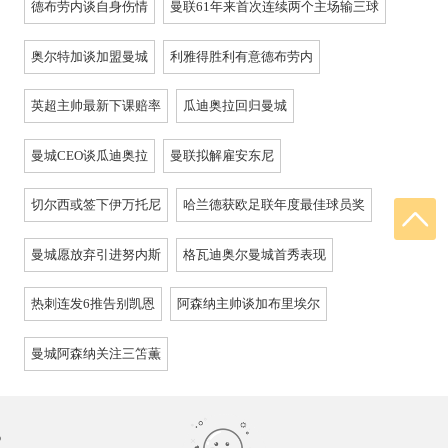
德布劳内谈自身伤情
曼联61年来首次连续两个主场输三球
奥尔特加谈加盟曼城
利雅得胜利有意德布劳内
英超主帅最新下课赔率
瓜迪奥拉回归曼城
曼城CEO谈瓜迪奥拉
曼联拟解雇安东尼
切尔西或签下伊万托尼
哈兰德获欧足联年度最佳球员奖
曼城愿放弃引进努内斯
格瓦迪奥尔曼城首秀表现
热刺连发6推告别凯恩
阿森纳主帅谈加布里埃尔
曼城阿森纳关注三笘薫