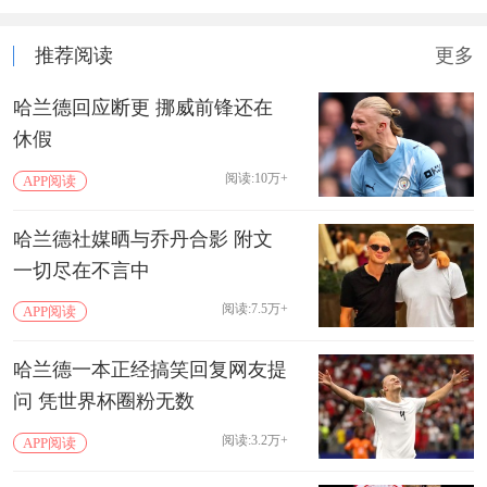
推荐阅读
更多
哈兰德回应断更 挪威前锋还在
休假
阅读:10万+
APP阅读
哈兰德社媒晒与乔丹合影 附文
一切尽在不言中
阅读:7.5万+
APP阅读
哈兰德一本正经搞笑回复网友提
问 凭世界杯圈粉无数
阅读:3.2万+
APP阅读