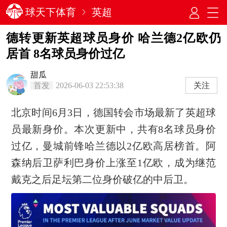
球天下体育
英超
德转更新英超球员身价 哈兰德2亿欧仍
居首 8名球员身价过亿
甜瓜
首发
2026-06-03 22:53:38
关注
北京时间6月3日，德国转会市场最新了英超球
员最新身价。本次更新中，共有8名球员身价
过亿，曼城前锋哈兰德以2亿欧高居榜首。阿
森纳后卫萨利巴身价上涨至1亿欧，成为继范
戴克之后足坛第二位身价破亿的中后卫。