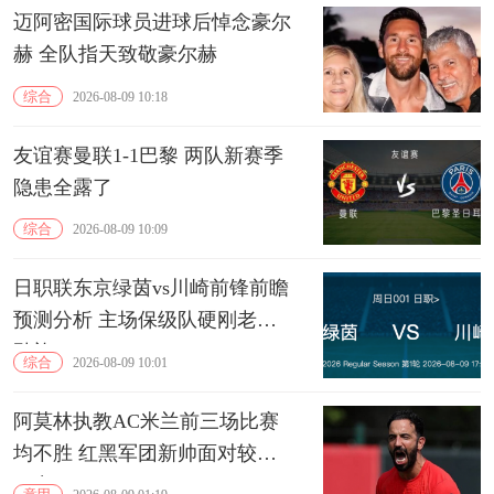
迈阿密国际球员进球后悼念豪尔
赫 全队指天致敬豪尔赫
综合
2026-08-09 10:18
友谊赛曼联1-1巴黎 两队新赛季
隐患全露了
综合
2026-08-09 10:09
日职联东京绿茵vs川崎前锋前瞻
预测分析 主场保级队硬刚老牌
劲旅
综合
2026-08-09 10:01
阿莫林执教AC米兰前三场比赛
均不胜 红黑军团新帅面对较大
压力