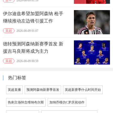
意甲
2026-08-09 01:19
伊尔迪兹希望加盟阿森纳 枪手
继续推动左边锋引援工作
英超
2026-08-09 01:07
德转预测阿森纳新赛季首发 新
援吉马良斯将成为主力
英超
2026-08-09 00:59
热门标签
英超直播
预测阿森纳新赛季首发
英超新赛季什么时间开始
热刺主场悼念维纳布尔斯
加纳乔模仿C罗庆祝动作